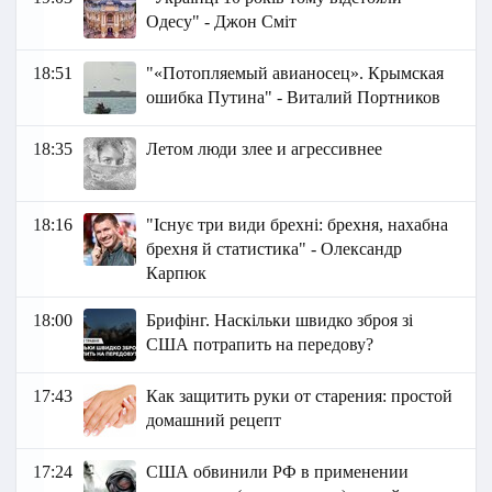
Одесу" - Джон Сміт
18:51
"«Потопляемый авианосец». Крымская
ошибка Путина" - Виталий Портников
18:35
Летом люди злее и агрессивнее
18:16
"Існує три види брехні: брехня, нахабна
брехня й статистика" - Олександр
Карпюк
18:00
Брифінг. Наскільки швидко зброя зі
США потрапить на передову?
17:43
Как защитить руки от старения: простой
домашний рецепт
17:24
США обвинили РФ в применении