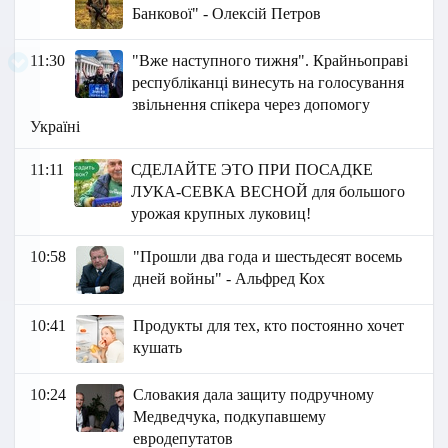
Банкової" - Олексій Петров
11:30
"Вже наступного тижня". Крайньоправі
республіканці винесуть на голосування
звільнення спікера через допомогу
Україні
11:11
СДЕЛАЙТЕ ЭТО ПРИ ПОСАДКЕ
ЛУКА-СЕВКА ВЕСНОЙ для большого
урожая крупных луковиц!
10:58
"Прошли два года и шестьдесят восемь
дней войны" - Альфред Кох
10:41
Продукты для тех, кто постоянно хочет
кушать
10:24
Словакия дала защиту подручному
Медведчука, подкупавшему
евродепутатов