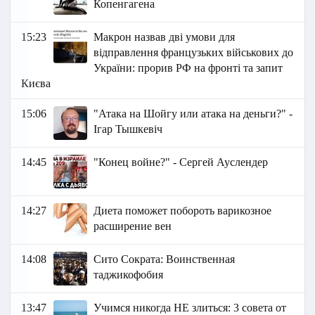
Копенгагена
15:23
Макрон назвав дві умови для
відправлення французьких військових до
України: прорив РФ на фронті та запит
Києва
15:06
"Атака на Шойгу или атака на деньги?" -
Ігар Тышкевіч
14:45
"Конец войне?" - Сергей Ауслендер
14:27
Диета поможет побороть варикозное
расширение вен
14:08
Сито Сократа: Воинственная
таджикофобия
13:47
Учимся никогда НЕ злиться: 3 совета от