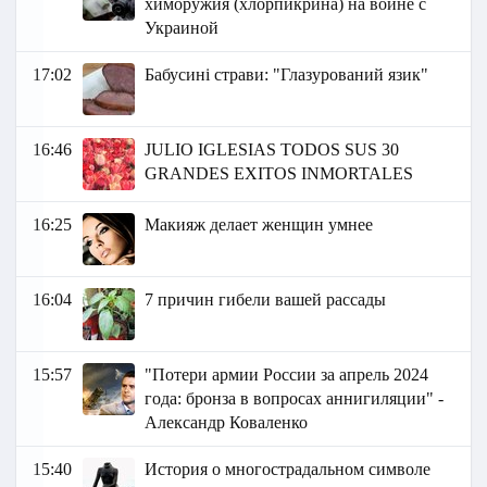
химоружия (хлорпикрина) на войне с
Украиной
17:02
Бабусині страви: "Глазурований язик"
16:46
JULIO IGLESIAS TODOS SUS 30
GRANDES EXITOS INMORTALES
16:25
Макияж делает женщин умнее
16:04
7 причин гибели вашей рассады
15:57
"Потери армии России за апрель 2024
года: бронза в вопросах аннигиляции" -
Александр Коваленко
15:40
История о многострадальном символе