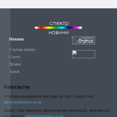
Новини
Стрічка новин
Статті
Думки
Архів
Контакти:
З питань розміщення реклами на сайті, пишіть на:
adv@spektrnews.in.ua
Якщо у Вас виникли запитання чи пропозиції, звертайтесь
за адресою:
info@spektrnews.in.ua