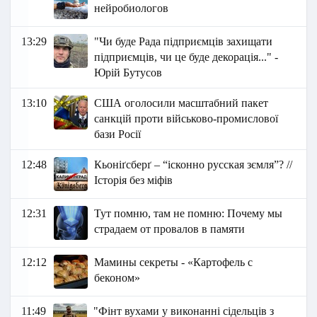
нейробиологов
13:29
"Чи буде Рада підприємців захищати
підприємців, чи це буде декорація..." -
Юрій Бутусов
13:10
США оголосили масштабний пакет
санкцій проти військово-промислової
бази Росії
12:48
Кьоніґсберґ – “ісконно русская зємля”? //
Історія без міфів
12:31
Тут помню, там не помню: Почему мы
страдаем от провалов в памяти
12:12
Мамины секреты - «Картофель с
беконом»
11:49
"Фінт вухами у виконанні сідельців з