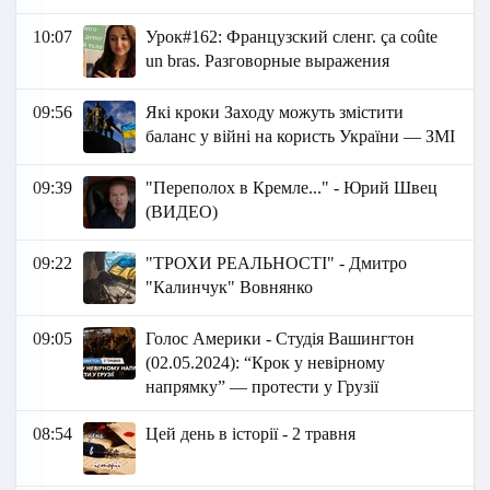
10:07
Урок#162: Французский сленг. ça coûte
un bras. Разговорные выражения
09:56
Які кроки Заходу можуть змістити
баланс у війні на користь України — ЗМІ
09:39
"Переполох в Кремле..." - Юрий Швец
(ВИДЕО)
09:22
"ТРОХИ РЕАЛЬНОСТІ" - Дмитро
"Калинчук" Вовнянко
09:05
Голос Америки - Студія Вашингтон
(02.05.2024): “Крок у невірному
напрямку” — протести у Грузії
08:54
Цей день в історії - 2 травня