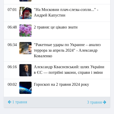
07:01
"На Московии плач-слезы-сопли..." -
Андрей Капустин
06:48
2 травня: це цікаво знати
06:34
"Ракетные удары по Украине – анализ
террора за апрель 2024" - Александр
Коваленко
06:16
Алєксандр Кваснєвський: шлях України
в ЄС — потрібні закони, справи і зміни
00:02
Гороскоп на 2 травня 2024 року
1 травня
3 травня