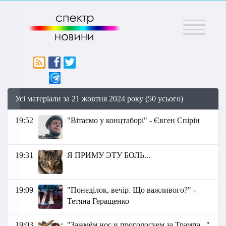
Меню
Усі матеріали за 21 жовтня 2024 року (50 усього)
19:52
"Вітаємо у концтаборі" - Євген Спірін
19:31
Я ПРИМУ ЭТУ БОЛЬ...
19:09
"Понеділок, вечір. Що важливого?" -
Тетяна Геращенко
19:03
"Зажмём нос и проголосуем за Трампа..."