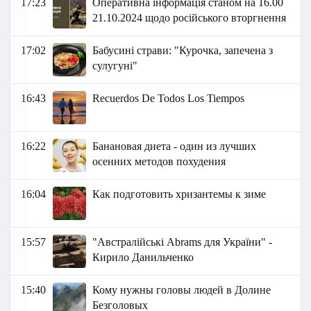
17:23
Оперативна інформація станом на 16.00
21.10.2024 щодо російського вторгнення
17:02
Бабусині страви: "Курочка, запечена з
сулугуні"
16:43
Recuerdos De Todos Los Tiempos
16:22
Банановая диета - один из лучших
осенних методов похудения
16:04
Как подготовить хризантемы к зиме
15:57
"Австралійські Abrams для України" -
Кирило Данильченко
15:40
Кому нужны головы людей в Долине
Безголовых