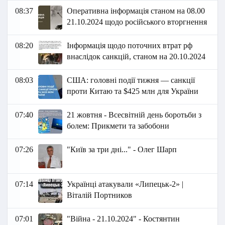
08:37
Оперативна інформація станом на 08.00
21.10.2024 щодо російського вторгнення
08:20
Інформація щодо поточних втрат рф
внаслідок санкцій, станом на 20.10.2024
08:03
США: головні події тижня — санкції
проти Китаю та $425 млн для України
07:40
21 жовтня - Всесвітній день боротьби з
болем: Прикмети та забобони
07:26
"Київ за три дні..." - Олег Шарп
07:14
Українці атакували «Липецьк-2» |
Віталій Портников
07:01
"Війна - 21.10.2024" - Костянтин