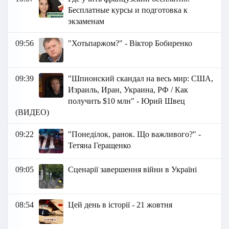
Бесплатные курсы и подготовка к
экзаменам
09:56
"Хотьпаржом?" - Віктор Бобиренко
09:39
"Шпионский скандал на весь мир: США,
Израиль, Иран, Украина, РФ / Как
получить $10 млн" - Юрий Швец
(ВИДЕО)
09:22
"Понеділок, ранок. Що важливого?" -
Тетяна Геращенко
09:05
Сценарії завершення війни в Україні
08:54
Цей день в історії - 21 жовтня