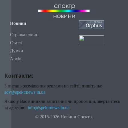
Новини
Стрічка новин
Статті
Думки
Архів
Контакти:
З питань розміщення реклами на сайті, пишіть на:
adv@spektrnews.in.ua
Якщо у Вас виникли запитання чи пропозиції, звертайтесь
за адресою:
info@spektrnews.in.ua
© 2015-2026 Новини Спектр.