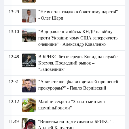
13:29
"Не все так гладко в болотному царстві"
- Олег Шарп
13:10
"Відправлення військ КНДР на війну
проти України: чому США заперечують
очевидне" - Александр Коваленко
12:48
В БРИКС без очереди. Ковид на службе
Кремля. Последний рывок –
"Заповедник"
12:31
"А хочете ще цікавих деталей про пенсії
прокурорам?" - Павло Вернівский
12:12
Маміни секрети "Зрази з минтая з
шампіньйонами"
11:49
"Вишенка на торте саммита БРИКС" -
Андрей Капустин