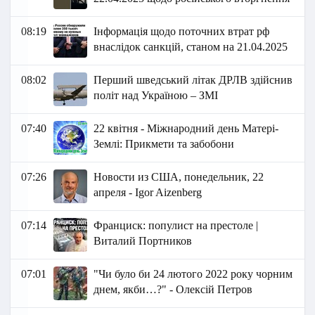
08:19
Інформація щодо поточних втрат рф
внаслідок санкцій, станом на 21.04.2025
08:02
Перший шведський літак ДРЛВ здійснив
політ над Україною – ЗМІ
07:40
22 квітня - Міжнародний день Матері-
Землі: Прикмети та забобони
07:26
Новости из США, понедельник, 22
апреля - Igor Aizenberg
07:14
Франциск: популист на престоле |
Виталий Портников
07:01
"Чи було би 24 лютого 2022 року чорним
днем, якби…?" - Олексій Петров