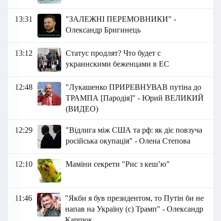
13:31
"ЗАЛЕЖНІ ПЕРЕМОВНИКИ" -
Олександр Бригинець
13:12
Статус продлят? Что будет с
украинскими беженцами в ЕС
12:48
"Лукашенко ПРИРЕВНУВАВ путіна до
ТРАМПА [Пародія]" - Юрий ВЕЛИКИЙ
(ВИДЕО)
12:29
"Відлига між США та рф: як діє повзуча
російська окупація" - Олена Степова
12:10
Маміни секрети "Рис з кеш’ю"
11:46
"Якби я був президентом, то Путін би не
напав на Україну (с) Трамп" - Олександр
Карпюк