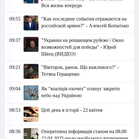
Вся жизнь впереди
09:55
"Как последние события отражаются на
российской армии?" - Алексей Копытько
09:37
"Украина на решающем рубеже / Окно
возможностей для победы" - Юрий
Швец (ВИДЕО)
09:21
"Вівторок, ранок. Що важливого?" -
Тетяна Геращенко
09:04
Як “коаліція охочих” планує закрити
небо над Україною
08:53
Цей день в історії - 22 квітня
08:36
Оперативна інформація станом на 08.00
22.04.2025 щодо російського вторгнення