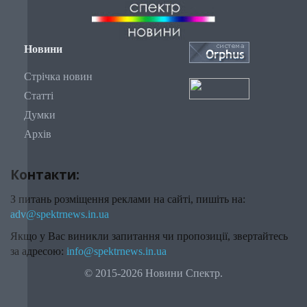
Новини
Стрічка новин
Статті
Думки
Архів
Контакти:
З питань розміщення реклами на сайті, пишіть на:
adv@spektrnews.in.ua
Якщо у Вас виникли запитання чи пропозиції, звертайтесь
за адресою:
info@spektrnews.in.ua
© 2015-2026 Новини Спектр.