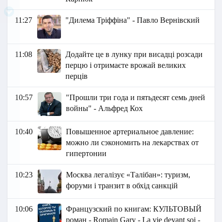
11:27
"Дилема Тріффіна" - Павло Вернівский
11:08
Додайте це в лунку при висадці розсади
перцю і отримаєте врожай великих
перців
10:57
"Прошли три года и пятьдесят семь дней
войны" - Альфред Кох
10:40
Повышенное артериальное давление:
можно ли сэкономить на лекарствах от
гипертонии
10:23
Москва легалізує «Талібан»: туризм,
форуми і транзит в обхід санкцій
10:06
Французский по книгам: КУЛЬТОВЫЙ
роман - Romain Gary - La vie devant soi -