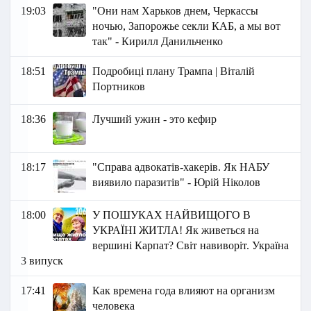
19:03
"Они нам Харьков днем, Черкассы
ночью, Запорожье секли КАБ, а мы вот
так" - Кирилл Данильченко
18:51
Подробиці плану Трампа | Віталій
Портников
18:36
Лучший ужин - это кефир
18:17
"Справа адвокатів-хакерів. Як НАБУ
виявило паразитів" - Юрій Ніколов
18:00
У ПОШУКАХ НАЙВИЩОГО В
УКРАЇНІ ЖИТЛА! Як живеться на
вершині Карпат? Світ навиворіт. Україна
3 випуск
17:41
Как времена года влияют на организм
человека