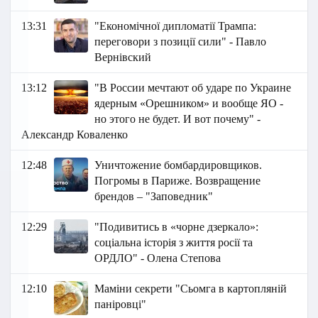
13:31
"Економічної дипломатії Трампа:
переговори з позиції сили" - Павло
Вернівский
13:12
"В России мечтают об ударе по Украине
ядерным «Орешником» и вообще ЯО -
но этого не будет. И вот почему" -
Александр Коваленко
12:48
Уничтожение бомбардировщиков.
Погромы в Париже. Возвращение
брендов – "Заповедник"
12:29
"Подивитись в «чорне дзеркало»:
соціальна історія з життя росії та
ОРДЛО" - Олена Степова
12:10
Маміни секрети "Сьомга в картопляній
паніровці"