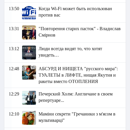
13:50
Когда Wi-Fi может быть использован
против вас
13:31
"Повторення старих пасток" - Владислав
Смірнов
13:12
Люди всегда видят то, что хотят
увидеть…
12:48
АБСУРД И НИЩЕТА "русского мира":
ТУАЛЕТЫ в ЛИФТЕ, нищая Якутия и
ракеты вместо ОТОПЛЕНИЯ
12:29
Печерский Холм: Англичане в своем
репертуаре...
12:10
Маміни секрети "Гречаники з м'ясом в
мультиварці"