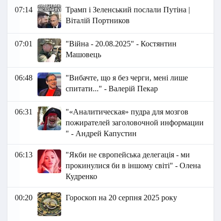
07:14
Трамп і Зеленський послали Путіна |
Віталій Портников
07:01
"Війна - 20.08.2025" - Костянтин
Машовець
06:48
"Вибачте, що я без черги, мені лише
спитати..." - Валерій Пекар
06:31
"«Аналитическая» пудра для мозгов
пожирателей заголовочной информации
" - Андрей Капустин
06:13
"Якби не європейська делегація - ми
прокинулися би в іншому світі" - Олена
Кудренко
00:20
Гороскоп на 20 серпня 2025 року