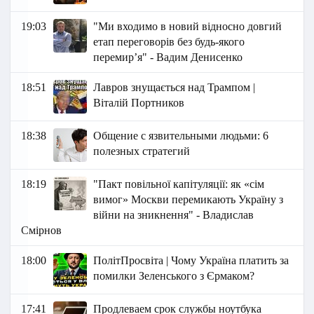
19:03
"Ми входимо в новий відносно довгий
етап переговорів без будь-якого
перемирʼя" - Вадим Денисенко
18:51
Лавров знущається над Трампом |
Віталій Портников
18:38
Общение с язвительными людьми: 6
полезных стратегий
18:19
"Пакт повільної капітуляції: як «сім
вимог» Москви перемикають Україну з
війни на зникнення" - Владислав
Смірнов
18:00
ПолітПросвіта | Чому Україна платить за
помилки Зеленського з Єрмаком?
17:41
Продлеваем срок службы ноутбука