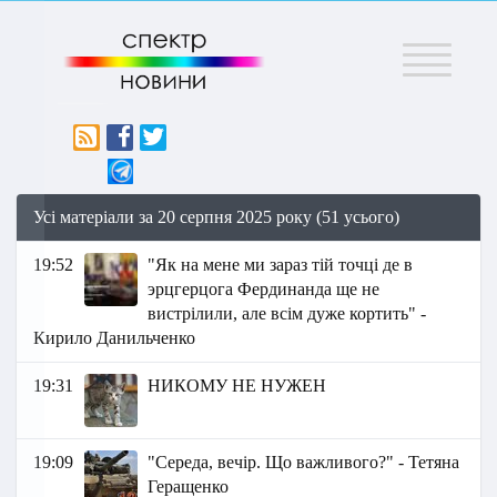
Меню
Усі матеріали за 20 серпня 2025 року (51 усього)
19:52
"Як на мене ми зараз тій точці де в
эрцгерцога Фердинанда ще не
вистрілили, але всім дуже кортить" -
Кирило Данильченко
19:31
НИКОМУ НЕ НУЖЕН
19:09
"Середа, вечір. Що важливого?" - Тетяна
Геращенко