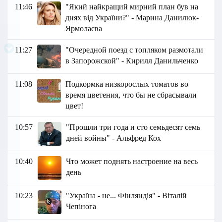
11:46
"Який найкращий мирний план був на
днях від України?" - Марина Данилюк-
Ярмолаєва
11:27
"Очередной поезд с топляком размотали
в Запорожской" - Кирилл Данильченко
11:08
Подкормка низкорослых томатов во
время цветения, что бы не сбрасывали
цвет!
10:57
"Прошли три года и сто семьдесят семь
дней войны" - Альфред Кох
10:40
Что может поднять настроение на весь
день
10:23
"Україна - не... Фінляндія" - Віталій
Чепінога