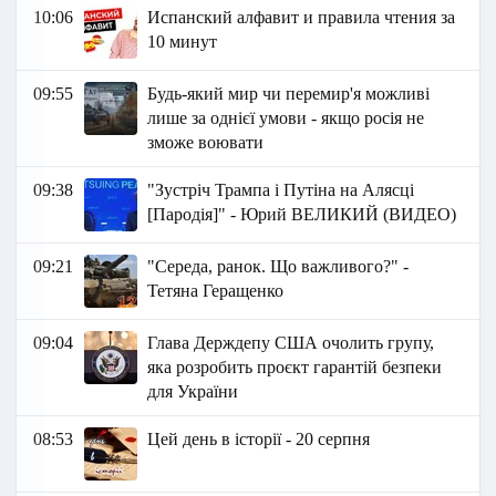
10:06
Испанский алфавит и правила чтения за
10 минут
09:55
Будь-який мир чи перемир'я можливі
лише за однієї умови - якщо росія не
зможе воювати
09:38
"Зустріч Трампа і Путіна на Алясці
[Пародія]" - Юрий ВЕЛИКИЙ (ВИДЕО)
09:21
"Середа, ранок. Що важливого?" -
Тетяна Геращенко
09:04
Глава Держдепу США очолить групу,
яка розробить проєкт гарантій безпеки
для України
08:53
Цей день в історії - 20 серпня