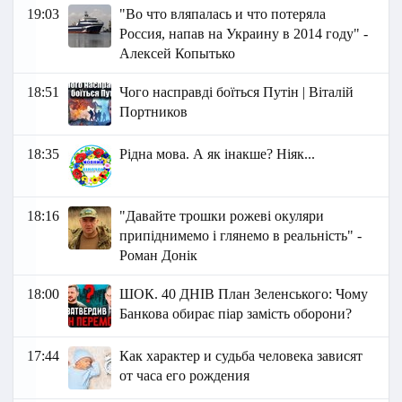
19:03
"Во что вляпалась и что потеряла
Россия, напав на Украину в 2014 году" -
Алексей Копытько
18:51
Чого насправді боїться Путін | Віталій
Портников
18:35
Рідна мова. А як інакше? Ніяк...
18:16
"Давайте трошки рожеві окуляри
припіднимемо і глянемо в реальність" -
Роман Донік
18:00
ШОК. 40 ДНІВ План Зеленського: Чому
Банкова обирає піар замість оборони?
17:44
Как характер и судьба человека зависят
от часа его рождения