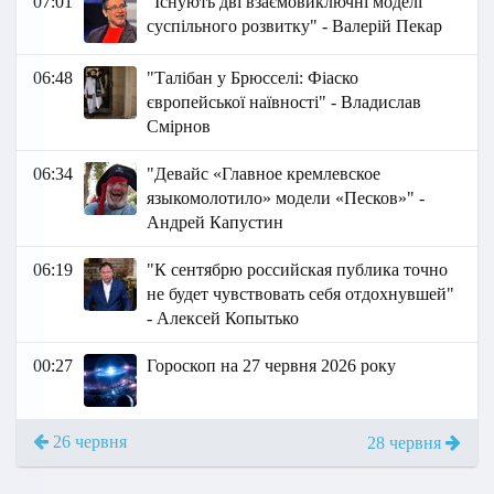
07:01
"Існують дві взаємовиключні моделі
суспільного розвитку" - Валерій Пекар
06:48
"Талібан у Брюсселі: Фіаско
європейської наївності" - Владислав
Смірнов
06:34
"Девайс «Главное кремлевское
языкомолотило» модели «Песков»" -
Андрей Капустин
06:19
"К сентябрю российская публика точно
не будет чувствовать себя отдохнувшей"
- Алексей Копытько
00:27
Гороскоп на 27 червня 2026 року
26 червня
28 червня