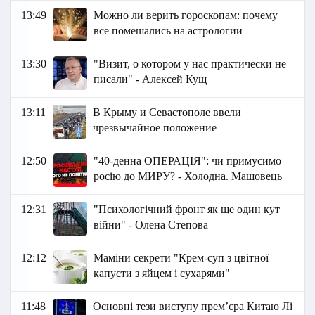
13:49
Можно ли верить гороскопам: почему
все помешались на астрологии
13:30
"Визит, о котором у нас практически не
писали" - Алексей Кущ
13:11
В Крыму и Севастополе ввели
чрезвычайное положение
12:50
"40-денна ОПЕРАЦІЯ": чи примусимо
росію до МИРУ? - Холодна. Машовець
12:31
"Психологічний фронт як ще один кут
війни" - Олена Степова
12:12
Маміни секрети "Крем-суп з цвітної
капусти з яйцем і сухарями"
11:48
Основні тези виступу прем’єра Китаю Лі