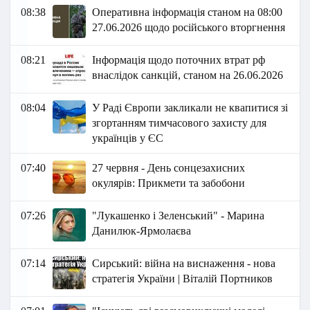
08:38
Оперативна інформація станом на 08:00
27.06.2026 щодо російського вторгнення
08:21
Інформація щодо поточних втрат рф
внаслідок санкцій, станом на 26.06.2026​
08:04
У Раді Європи закликали не квапитися зі
згортанням тимчасового захисту для
українців у ЄС
07:40
27 червня - День сонцезахисних
окулярів: Прикмети та забобони
07:26
"Лукашенко і Зеленський" - Марина
Данилюк-Ярмолаєва
07:14
Сирський: війна на виснаження - нова
стратегія України | Віталій Портников