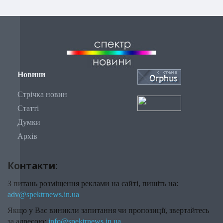
Новини
Стрічка новин
Статті
Думки
Архів
Контакти:
З питань розміщення реклами на сайті, пишіть на:
adv@spektrnews.in.ua
Якщо у Вас виникли запитання чи пропозиції, звертайтесь
за адресою:
info@spektrnews.in.ua