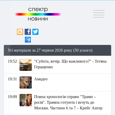
Меню
Усі матеріали за 27 червня 2026 року (50 усього)
19:52
"Субота, вечір. Що важливого?" - Тетяна
Геращенко
19:31
Амадео
19:09
Повна хронологія справи "Трамп –
росія". Трампа готують і везуть до
Москви. Частини 6 та 7 – Крейг Анґер