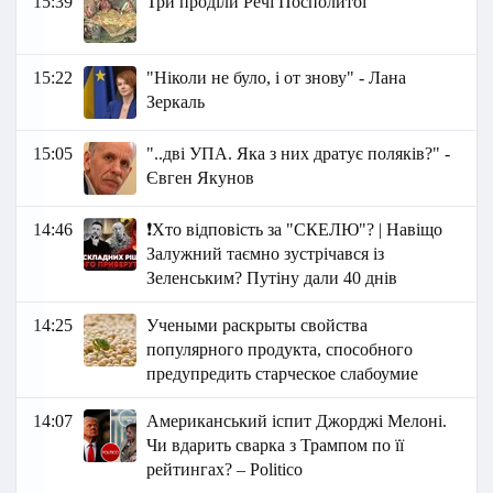
15:39
Три проділи Речі Посполитої
15:22
"Ніколи не було, і от знову" - Лана
Зеркаль
15:05
"..дві УПА. Яка з них дратує поляків?" -
Євген Якунов
14:46
❗️Хто відповість за "СКЕЛЮ"? | Навіщо
Залужний таємно зустрічався із
Зеленським? Путіну дали 40 днів
14:25
Учеными раскрыты свойства
популярного продукта, способного
предупредить старческое слабоумие
14:07
Американський іспит Джорджі Мелоні.
Чи вдарить сварка з Трампом по її
рейтингах? – Politico