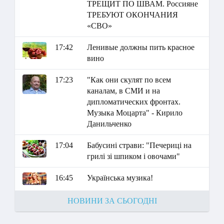
ТРЕЩИТ ПО ШВАМ. Россияне
ТРЕБУЮТ ОКОНЧАНИЯ
«СВО»
17:42
Ленивые должны пить красное
вино
17:23
"Как они скулят по всем
каналам, в СМИ и на
дипломатических фронтах.
Музыка Моцарта" - Кирило
Данильченко
17:04
Бабусині страви: "Печериці на
грилі зі шпиком і овочами"
16:45
Українська музика!
НОВИНИ ЗА СЬОГОДНІ