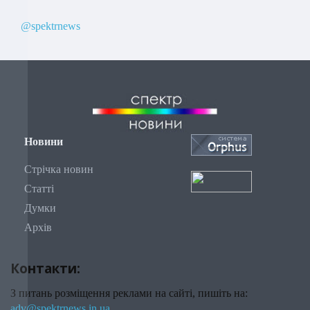
@spektrnews
Новини
Стрічка новин
Статті
Думки
Архів
Контакти:
З питань розміщення реклами на сайті, пишіть на:
adv@spektrnews.in.ua