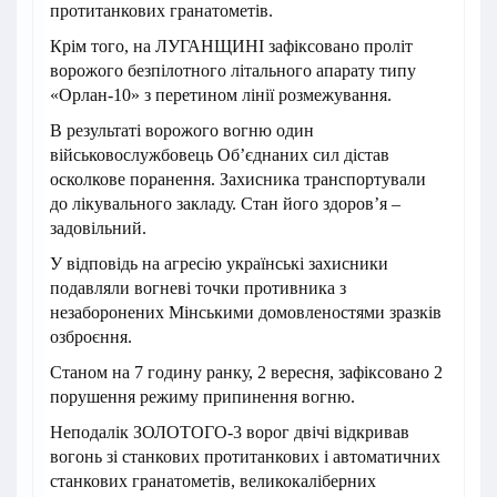
протитанкових гранатометів.
Крім того, на ЛУГАНЩИНІ зафіксовано проліт
ворожого безпілотного літального апарату типу
«Орлан-10» з перетином лінії розмежування.
В результаті ворожого вогню один
військовослужбовець Об’єднаних сил дістав
осколкове поранення. Захисника транспортували
до лікувального закладу. Стан його здоров’я –
задовільний.
У відповідь на агресію українські захисники
подавляли вогневі точки противника з
незаборонених Мінськими домовленостями зразків
озброєння.
Станом на 7 годину ранку, 2 вересня, зафіксовано 2
порушення режиму припинення вогню.
Неподалік ЗОЛОТОГО-3 ворог двічі відкривав
вогонь зі станкових протитанкових і автоматичних
станкових гранатометів, великокаліберних