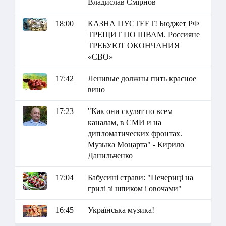
Владислав Смірнов
18:00
КАЗНА ПУСТЕЕТ! Бюджет РФ
ТРЕЩИТ ПО ШВАМ. Россияне
ТРЕБУЮТ ОКОНЧАНИЯ
«СВО»
17:42
Ленивые должны пить красное
вино
17:23
"Как они скулят по всем
каналам, в СМИ и на
дипломатических фронтах.
Музыка Моцарта" - Кирило
Данильченко
17:04
Бабусині страви: "Печериці на
грилі зі шпиком і овочами"
16:45
Українська музика!