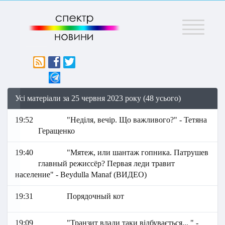
Меню
Усі матеріали за 25 червня 2023 року (48 усього)
19:52
"Неділя, вечір. Що важливого?" - Тетяна
Геращенко
19:40
"Мятеж, или шантаж гопника. Патрушев
главный режиссёр? Первая леди травит
население" - Beydulla Manaf (ВИДЕО)
19:31
Порядочный кот
19:09
"Транзит влади таки відбувається... " -