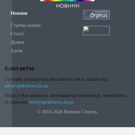
Новини
Стрічка новин
Статті
Думки
Архів
Контакти:
З питань розміщення реклами на сайті, пишіть на:
adv@spektrnews.in.ua
Якщо у Вас виникли запитання чи пропозиції, звертайтесь
за адресою:
info@spektrnews.in.ua
© 2015-2026 Новини Спектр.