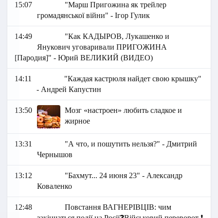
15:07
"Марш Пригожина як трейлер
громадянської війни" - Ігор Гулик
14:49
"Как КАДЫРОВ, Лукашенко и
Янукович уговаривали ПРИГОЖИНА
[Пародия]" - Юрий ВЕЛИКИЙ (ВИДЕО)
14:11
"Каждая кастрюля найдет свою крышку"
- Андрей Капустин
13:50
Мозг «настроен» любить сладкое и
жирное
13:31
"А что, и пошутить нельзя?" - Дмитрий
Чернышов
13:12
"Бахмут... 24 июня 23" - Александр
Коваленко
12:48
Повстання ВАГНЕРІВЦІВ: чим
закінчаться події на Росії❓Військовий переворот ❗️