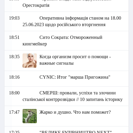
Орестократія
19:03
Оперативна інформація станом на 18.00
25.06.2023 щодо російського вторгнення
18:51
Сито Сократа: Отмороженный
кингмейкер
18:35
Когда организм просит о помощи -
важные сигналы
18:16
СYNIC: Итог "марша Пригожина"
18:00
СМЕРШ: провали, успіхи та злочини
сталінської контррозвідки // 10 запитань історику
17:47
Жарко и душно. Что нам поможет?
17:25
"ВЕЛИКЕ БУДІВНИЦТВО NEXT" -