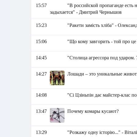
15:57
"В российской пропаганде есть 
задыхается" - Дмитрий Чернышов
15:23
"Ракети замість хліба" - Олекса
15:06
"Що кому завгорить - той про це
14:45
"Столица агрессора под ударом. 
14:27
Лошади – это уникальные живо
14:08
"Сі Цзіньпін дає майстер-клас по
13:47
Почему комары кусают?
13:29
"Розкажу одну історію..." - Вітал