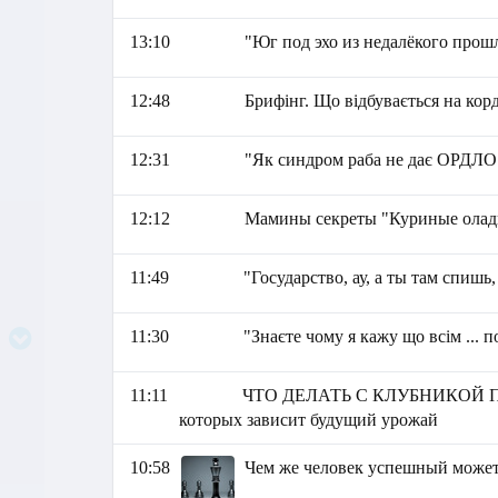
13:10
"Юг под эхо из недалёкого прошл
12:48
Брифінг. Що відбувається на корд
12:31
"Як синдром раба не дає ОРДЛО 
12:12
Мамины секреты "Куриные олад
11:49
"Государство, ау, а ты там спишь
11:30
"Знаєте чому я кажу що всім ... 
11:11
ЧТО ДЕЛАТЬ С КЛУБНИКОЙ П
которых зависит будущий урожай
10:58
Чем же человек успешный может