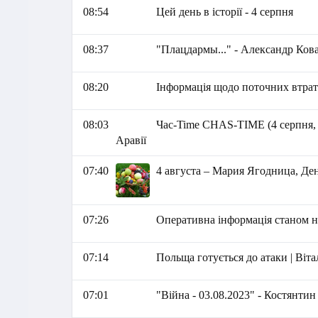
08:54
Цей день в історії - 4 серпня
08:37
"Плацдармы..." - Александр Ков
08:20
Інформація щодо поточних втрат 
08:03
Час-Time CHAS-TIME (4 серпня, 20
Аравії
07:40
4 августа – Мария Ягодница, Д
07:26
Оперативна інформація станом на
07:14
Польща готується до атаки | Віт
07:01
"Війна - 03.08.2023" - Костянти