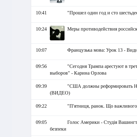
10:41
"Прошел один год и сто шестьде
10:24
Меры противодействия российск
10:07
Французька мова: Урок 13 - Види
09:56
"Сегодня Трампа арестуют в трет
выборов" - Карина Орлова
09:39
"США должны реформировать Н
(ВИДЕО)
09:22
"П'ятниця, ранок. Що важливого
09:05
Голос Америки - Студія Вашингт
безпеки