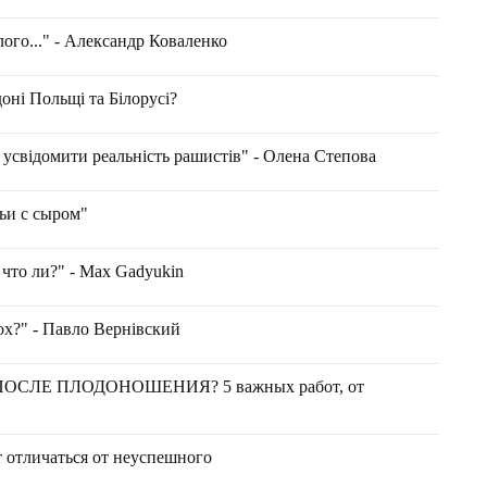
ого..." - Александр Коваленко
оні Польщі та Білорусі?
усвідомити реальність рашистів" - Олена Степова
ьи с сыром"
, что ли?" - Max Gadyukin
пох?" - Павло Вернівский
ОСЛЕ ПЛОДОНОШЕНИЯ? 5 важных работ, от
 отличаться от неуспешного