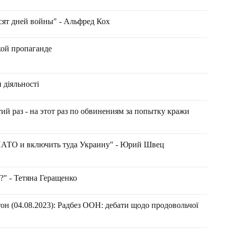
сят дней войны" - Альфред Кох
ой пропаганде
 діяльності
ий раз - на этот раз по обвинениям за попытку кражи
АТО и включить туда Украину" - Юрий Швец
?" - Тетяна Геращенко
он (04.08.2023): Радбез ООН: дебати щодо продовольчої