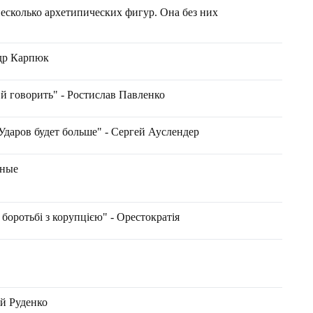
несколько архетипических фигур. Она без них
ндр Карпюк
 й говорить" - Ростислав Павленко
Ударов будет больше" - Сергей Ауслендер
тные
 боротьбі з корупцією" - Орестократія
ій Руденко