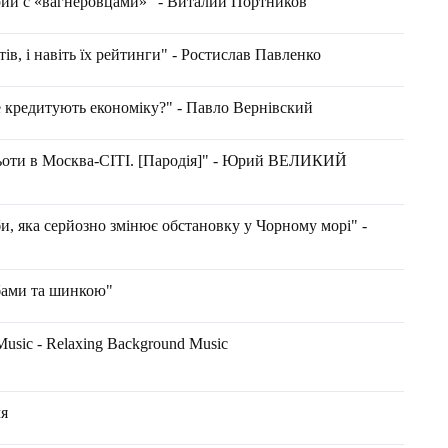
ории с «вагнеровцами»" - Виталий Портников
тів, і навіть їх рейтинги" - Ростислав Павленко
е кредитують економіку?" - Павло Вернівский
ьоти в Москва-СІТІ. [Пародія]" - Юрий ВЕЛИКИЙ
и, яка серйозно змінює обстановку у Чорному морі" -
ибами та шинкою"
 Music - Relaxing Background Music
ля