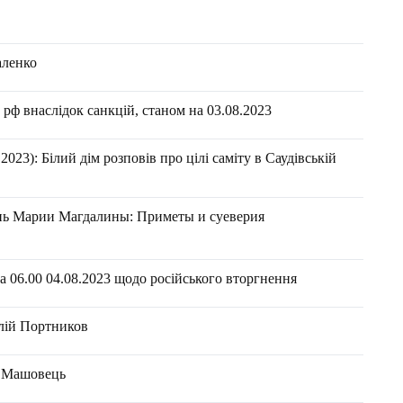
аленко
рф внаслідок санкцій, станом на 03.08.2023
23): Білий дім розповів про цілі саміту в Саудівській
ень Марии Магдалины: Приметы и суеверия
 06.00 04.08.2023 щодо російського вторгнення
алій Портников
н Машовець