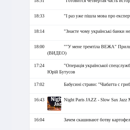
18:51
"Готовится четвертая часть ист
18:33
"І раз уже пішла мова про експер
18:14
"Знаєте чому українські банки н
18:00
""У мене тремтіла ВЕЖА" Прил
(ВИДЕО)
17:24
"Операція української спецслужб
Юрій Бутусов
17:02
Бабусині страви: "Чіабатта с гр
16:43
Night Paris JAZZ - Slow Sax Jazz
16:04
Зачем скашивают ботву картофе