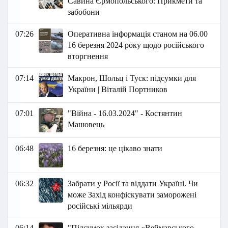
Савина Єрмопольського: Прикмети та
забобони
07:26
Оперативна інформація станом на 06.00
16 березня 2024 року щодо російського
вторгнення
07:14
Макрон, Шольц і Туск: підсумки для
України | Віталій Портников
07:01
"Війна - 16.03.2024" - Костянтин
Машовець
06:48
16 березня: це цікаво знати
06:32
Забрати у Росії та віддати Україні. Чи
може Захід конфіскувати заморожені
російські мільярди
06:14
"Підсумок засідання «Веймарського