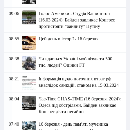
09:06
Голос Америки - Студія Вашингтон
(16.03.2024): Байден закликає Конгрес
протистояти “бандиту” Путіну
08:55
Цей день в історії - 16 березня
08:38
Чи вдасться Україні мобілізувати 500
тис. людей? Оцінки FT
08:21
Інформація щодо поточних втрат рф
внаслідок санкцій, станом на 15.03.2024
08:04
Час-Time CHAS-TIME (16 березня, 2024):
Одеса під обстрілами, Байден закликає
Конгрес діяти негайно
07:40
16 березня - день пам’яті мученика