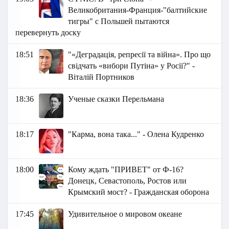
Великобритания-Франция-"балтийские
тигры" с Польшей пытаются
перевернуть доску
18:51
"«Деградація, репресії та війна». Про що
свідчать «вибори Путіна» у Росії?" -
Віталій Портников
18:36
Ученые сказки Перельмана
18:17
"Карма, вона така..." - Олена Кудренко
18:00
Кому ждать "ПРИВЕТ" от Ф-16?
Донецк, Севастополь, Ростов или
Крымский мост? - Гражданская оборона
17:45
Удивительное о мировом океане