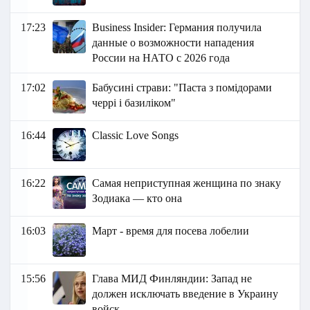
17:23
Business Insider: Германия получила
данные о возможности нападения
России на НАТО с 2026 года
17:02
Бабусині страви: "Паста з помідорами
черрі і базиліком"
16:44
Classic Love Songs
16:22
Самая неприступная женщина по знаку
Зодиака — кто она
16:03
Март - время для посева лобелии
15:56
Глава МИД Финляндии: Запад не
должен исключать введение в Украину
войск