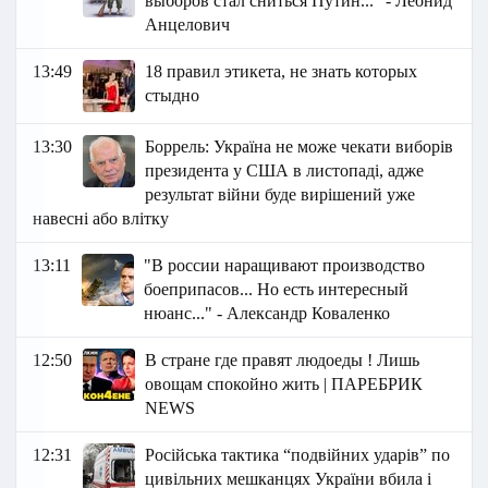
выборов стал сниться Путин..." - Леонид
Анцелович
13:49
18 правил этикета, не знать которых
стыдно
13:30
Боррель: Україна не може чекати виборів
президента у США в листопаді, адже
результат війни буде вирішений уже
навесні або влітку
13:11
"В россии наращивают производство
боеприпасов... Но есть интересный
нюанс..." - Александр Коваленко
12:50
В стране где правят людоеды ! Лишь
овощам спокойно жить | ПАРЕБРИК
NEWS
12:31
Російська тактика “подвійних ударів” по
цивільних мешканцях України вбила і