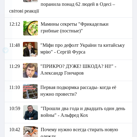
поранила понад 62 людей в Одесі –
світові реакції
12:12
Мамины секреты "Фрикадельки
грибные (постные)"
11:48
"Міфи про дефолт України та китайську
мрію" - Сергій Фурса
11:29
"ПРИКРО? ДУЖЕ! ШКОДА? НІ!" -
Александр Гончаров
11:10
Первая подкормка рассады- когда её
нужно провести?
10:59
"Прошли два года и двадцать один день
войны" - Альфред Кох
10:42
Почему нужно всегда стирать новую
одежду