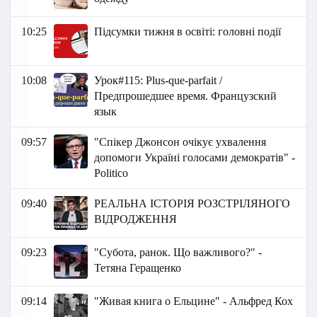
10:25
Підсумки тижня в освіті: головні події
10:08
Урок#115: Plus-que-parfait /
Предпрошедшее время. Французский
язык
09:57
"Спікер Джонсон очікує ухвалення
допомоги Україні голосами демократів" -
Politico
09:40
РЕАЛЬНА ІСТОРІЯ РОЗСТРІЛЯНОГО
ВІДРОДЖЕННЯ
09:23
"Субота, ранок. Що важливого?" -
Тетяна Геращенко
09:14
"Живая книга о Ельцине" - Альфред Кох