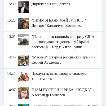
15:39
Дирижер из концлагеря
15:22
"ЯКИМ Я БАЧУ МАЙБУТНЄ…" -
Дмитро "Калинчук" Вовнянко
15:05
"Палата представників конгресу США
проголосувала за допомогу Україні
обсягом $61 млрд" - Ігор Гулик
14:46
"Мясные" штурмы российской армии -
Сергей Ауслендер
14:25
Продукты, вызывающие сильную
зависимость
14:07
"НАМ ПОТРІБНІ І РИБА, І ВУДКА" -
Александр Гончаров