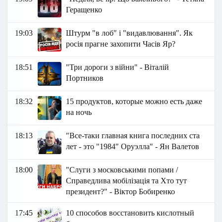
Геращенко
19:03
Штурм "в лоб" і "видавлювання". Як
росія прагне захопити Часів Яр?
18:51
"Три дороги з війни" - Віталій
Портников
18:32
15 продуктов, которые можно есть даже
на ночь
18:13
"Все-таки главная книга последних ста
лет - это "1984" Оруэлла" - Ян Валетов
18:00
"Слуги з московськими попами /
Справедлива мобілізація та Хто тут
президент?" - Віктор Бобиренко
17:45
10 способов восстановить кислотный