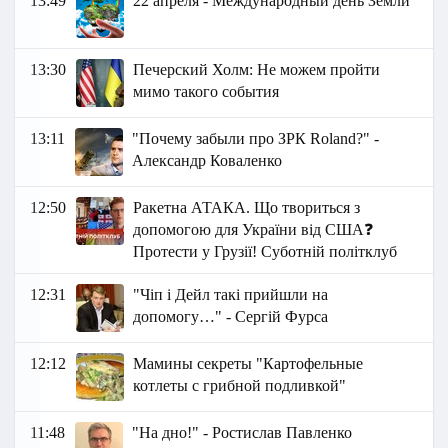
13:49
22 апреля - Международный день Земли
13:30
Печерский Холм: Не можем пройти
мимо такого события
13:11
"Почему забыли про ЗРК Roland?" -
Александр Коваленко
12:50
Ракетна АТАКА. Що твориться з
допомогою для України від США❓
Протести у Грузії! Суботній політклуб
12:31
"Чіп і Дейл такі прийшли на
допомогу…" - Сергій Фурса
12:12
Мамины секреты "Картофельные
котлеты с грибной подливкой"
11:48
"На дно!" - Ростислав Павленко