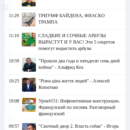
11:29
ТРИУМФ БАЙДЕНА, ФИАСКО
ТРАМПА
11:10
СЛАДКИЕ И СОЧНЫЕ АРБУЗЫ
ВЫРАСТУТ И У ВАС! Эти 5 секретов
помогут вырастить арбузы
10:59
"Прошли два года и пятьдесят семь дней
войны" - Альфред Кох
10:25
"Різна ціна життя людей" - Алексей
Копытько
10:08
Урок#151: Инфинитивные конструкции.
Французский по песням. Разговорный
французский
09:57
"Скотный двор 2. Власть собак" - Игорь