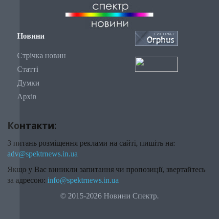
Новини
Стрічка новин
Статті
Думки
Архів
Контакти:
З питань розміщення реклами на сайті, пишіть на:
adv@spektrnews.in.ua
Якщо у Вас виникли запитання чи пропозиції, звертайтесь
за адресою:
info@spektrnews.in.ua
© 2015-2026 Новини Спектр.