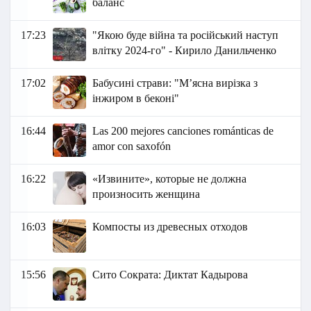
баланс
17:23
"Якою буде війна та російський наступ
влітку 2024-го" - Кирило Данильченко
17:02
Бабусині страви: "М’ясна вирізка з
інжиром в беконі"
16:44
Las 200 mejores canciones románticas de
amor con saxofón
16:22
«Извините», которые не должна
произносить женщина
16:03
Компосты из древесных отходов
15:56
Сито Сократа: Диктат Кадырова