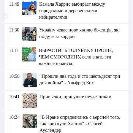
11:49
Камала Харрис выбирает между
городскими и деревенскими
избирателями
11:30
Україну чекає нову хвилю біженців, які
поїдуть за кордон
11:11
ВЫРАСТИТЬ ГОЛУБИКУ ПРОЩЕ,
ЧЕМ СМОРОДИНУ, если знать эти
важные нюансы!
10:58
"Прошли два года и сто шестьдесят три
дня войны" - Альфред Кох
10:41
Привычки, присущие неудачникам
10:24
"В Иране определились с версией того,
как грохнули Ханию" - Сергей
Ауслендер