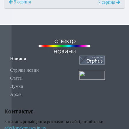
5 серпня
7 серпня
Новини
Стрічка новин
Статті
Думки
Архів
Контакти:
З питань розміщення реклами на сайті, пишіть на:
adv@spektrnews.in.ua