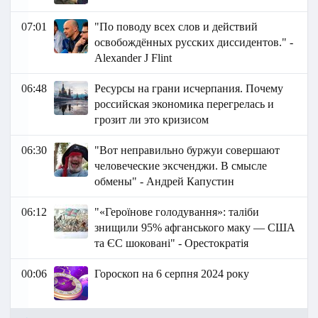
07:01
"По поводу всех слов и действий
освобождённых русских диссидентов." -
Alexander J Flint
06:48
Ресурсы на грани исчерпания. Почему
российская экономика перегрелась и
грозит ли это кризисом
06:30
"Вот неправильно буржуи совершают
человеческие эксченджи. В смысле
обмены" - Андрей Капустин
06:12
"«Героїнове голодування»: таліби
знищили 95% афганського маку — США
та ЄС шоковані" - Орестократія
00:06
Гороскоп на 6 серпня 2024 року