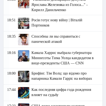
Ярослава Железняка из Голоса..." -
Кирилл Данильченко
18:51
Росія готує нову війну | Віталій
Портников
18:35
Способны ли вы справиться с
панической атакой
18:16
Камала Харрис выбрала губернатора
Миннесоты Тима Уолца кандидатом в
вице-президенты США — CNN
18:00
Брифінг. Тім Волц: що відомо про
напарника Камали Гарріс на виборах
17:44
Как последняя цифра года рождения
влияет на судьбу
17:23
США резко ужесточили условия