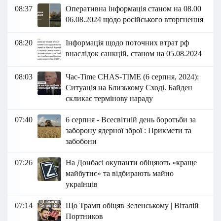
08:37
Оперативна інформація станом на 08.00
06.08.2024 щодо російського вторгнення
08:20
Інформація щодо поточних втрат рф
внаслідок санкцій, станом на 05.08.2024
08:03
Час-Time CHAS-TIME (6 серпня, 2024):
Ситуація на Близькому Сході. Байден
скликає термінову нараду
07:40
6 серпня - Всесвітній день боротьби за
заборону ядерної зброї : Прикмети та
забобони
07:26
На Донбасі окупанти обіцяють «краще
майбутнє» та відбирають майно
українців
07:14
Що Трамп обіцяв Зеленському | Віталій
Портников