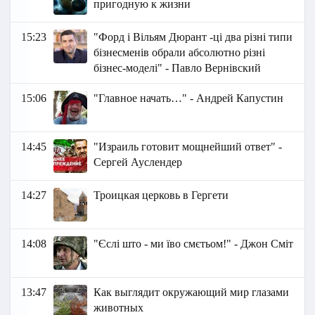
пригодную к жизни
15:23
"Форд і Вільям Дюрант -ці два різні типи
бізнесменів обрали абсолютно різні
бізнес-моделі" - Павло Вернівский
15:06
"Главное начать…" - Андрей Капустин
14:45
"Израиль готовит мощнейший ответ" -
Сергей Ауслендер
14:27
Троицкая церковь в Гергети
14:08
"Єслі што - ми їво смєтьом!" - Джон Сміт
13:47
Как выглядит окружающий мир глазами
животных