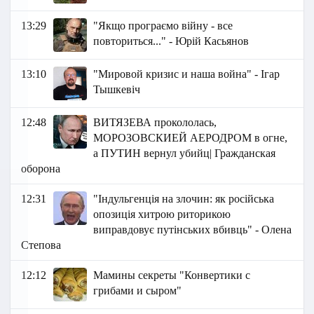
13:29
"Якщо програємо війну - все
повториться..." - Юрій Касьянов
13:10
"Мировой кризис и наша война" - Ігар
Тышкевіч
12:48
ВИТЯЗЕВА прокололась,
МОРОЗОВСКИЕЙ АЕРОДРОМ в огне,
а ПУТИН вернул убийц| Гражданская
оборона
12:31
"Індульгенція на злочин: як російська
опозиція хитрою риторикою
виправдовує путінських вбивць" - Олена
Степова
12:12
Мамины секреты "Конвертики с
грибами и сыром"