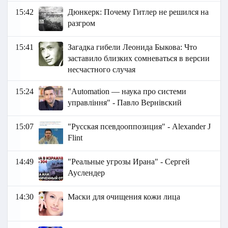
15:42
Дюнкерк: Почему Гитлер не решился на
разгром
15:41
Загадка гибели Леонида Быкова: Что
заставило близких сомневаться в версии
несчастного случая
15:24
"Automation — наука про системи
управління" - Павло Вернівский
15:07
"Русская псевдооппозиция" - Alexander J
Flint
14:49
"Реальные угрозы Ирана" - Сергей
Ауслендер
14:30
Маски для очищения кожи лица