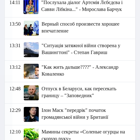
14:11
"Послухала діалог Артємія Лєбєдєва і
Савви Лібкіна..." - Мирослава Барчук
13:50
Верный способ произвести хорошее
впечатление
13:31
"Ситуація затяжної війни створена у
Вашингтоні" - Степан Гавриш
13:12
"Как жить дальше????" - Александр
Коваленко
12:48
Отпуск в Беларуси, как пересекать
границу – "Заповедник"
12:29
Ілон Маск "передрік" початок
громадянської війни у Британії
12:10
Мамины секреты «Соленые огурцы на
скорую руку»