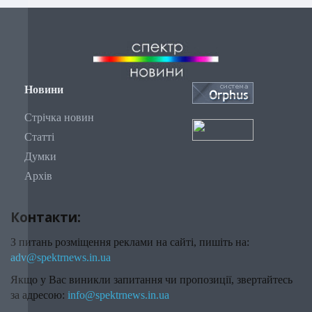
Новини
Стрічка новин
Статті
Думки
Архів
Контакти:
З питань розміщення реклами на сайті, пишіть на:
adv@spektrnews.in.ua
Якщо у Вас виникли запитання чи пропозиції, звертайтесь
за адресою:
info@spektrnews.in.ua