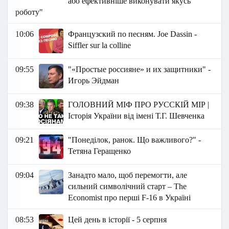
або ефективніше виконувати якусь
роботу"
10:06
Французский по песням. Joe Dassin -
Siffler sur la colline
09:55
"«Простые россияне» и их защитники" -
Игорь Эйдман
09:38
ГОЛОВНИЙ МІФ ПРО РУССКІЙ МІР |
Історія України від імені Т.Г. Шевченка
09:21
"Понеділок, ранок. Що важливого?" -
Тетяна Геращенко
09:04
Занадто мало, щоб перемогти, але
сильний символічний старт – The
Economist про перші F-16 в Україні
08:53
Цей день в історії - 5 серпня