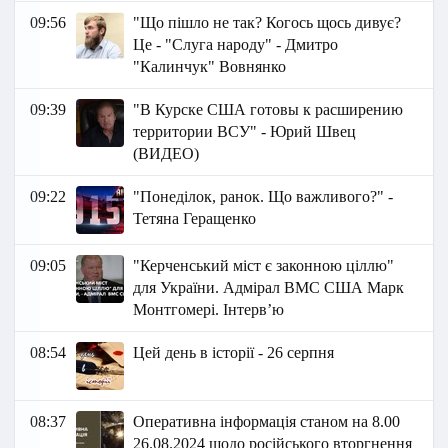
09:56
"Що пішло не так? Когось щось дивує?
Це - "Слуга народу" - Дмитро
"Калинчук" Вовнянко
09:39
"В Курске США готовы к расширению
территории ВСУ" - Юрий Швец
(ВИДЕО)
09:22
"Понеділок, ранок. Що важливого?" -
Тетяна Геращенко
09:05
"Керченський міст є законною ціллю"
для України. Адмірал ВМС США Марк
Монтгомері. Інтерв’ю
08:54
Цей день в історії - 26 серпня
08:37
Оперативна інформація станом на 8.00
26.08.2024 щодо російського вторгнення