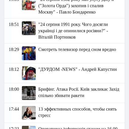
("Золота Орда") захопив і спалив
Москву" - Павло Бондаренко
18:51
"24 серпня 1991 року. Чого досягли
українці і де опинилися росіяни?" -
Віталій Портников
18:29
Смотреть телевизор перед сном вредно
18:12
"ДУРДОМ -NEWS" - Андрей Капустин
18:00
Брифінг. Атака Росії. Київ закликає Захід
спільно збивати ракети
17:44
13 эффективных способов, чтобы снять
стресс
17:23
Оперативна інформація станом на 16.00