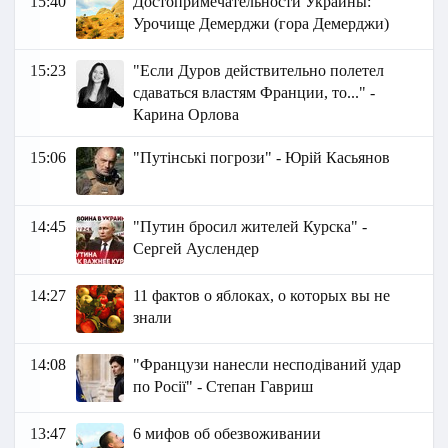
15:40
Достопримечательности Украины:
Урочище Демерджи (гора Демерджи)
15:23
"Если Дуров действительно полетел
сдаваться властям Франции, то..." -
Карина Орлова
15:06
"Путінські погрози" - Юрій Касьянов
14:45
"Путин бросил жителей Курска" -
Сергей Ауслендер
14:27
11 фактов о яблоках, о которых вы не
знали
14:08
"Французи нанесли несподіваний удар
по Росії" - Степан Гавриш
13:47
6 мифов об обезвоживании