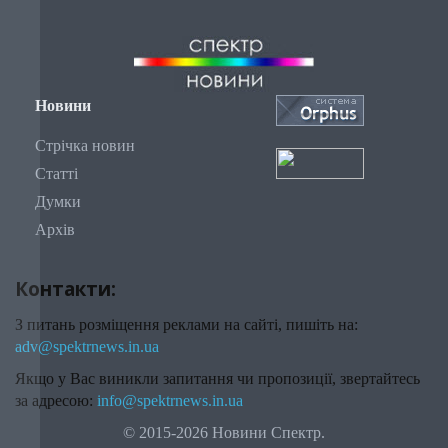
Новини
Стрічка новин
Статті
Думки
Архів
Контакти:
З питань розміщення реклами на сайті, пишіть на:
adv@spektrnews.in.ua
Якщо у Вас виникли запитання чи пропозиції, звертайтесь
за адресою:
info@spektrnews.in.ua
© 2015-2026 Новини Спектр.