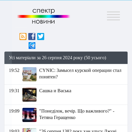
Меню
Усі матеріали за 26 серпня 2024 року (50 усього)
19:52
СYNIC: Замысел курской операции стал
понятен?
19:31
Сашка и Васька
19:09
"Понеділок, вечір. Що важливого?" -
Тетяна Геращенко
19:03
"26 серпня 1382 року хан улусу Джучі