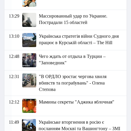
13:29
Массированный удар по Украине.
Пострадали 15 областей
13:10
Українська стратегія війни Судного дня
працює в Курській області – The Hill
12:48
Чего ждать от отдыха в Турции –
"Заповедник"
12:31
"В ОРДЛО зростає чергова хвиля
вбивств та пограбувань" - Олена
Степова
12:12
Мамины секреты "Аджика яблочная"
11:49
Українське вторгнення в росію є
посланням Москві та Вашингтону – ЗМІ