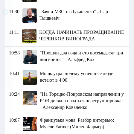
11:30
"Заяви МЗС та Лукашенко" - Ігар
Тышкевіч
11:11
КОГДА НАЧИНАТЬ ПРОРАЩИВАНИЕ
ЧЕРЕНКОВ ВИНОГРАДА
10:58
"Прошли два года и сто восемьдесят три
дня войны" - Альфред Кох
10:41
Мощь утра: почему успешные люди
встают в 4:00
10:24
"На Торецко-Покровском направлении у
РОВ должна начаться перегруппировка"
- Александр Коваленко
10:07
Французька мова. Разбор интервью:
Mylène Farmer (Милен Фармер)