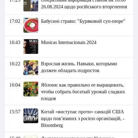
26.08.2024 щодо російського вторгнення
17:02
Бабусині страви: "Буряковий суп-пюре"
16:43
Musicas Internacionais 2024
16:22
Взрослая жизнь. Навыки, которыми
должен обладать подросток
16:04
Яблоня: как правильно ее выращивать,
чтобы собрать богатый урожай сладких
плодов
15:57
Китай «виступає проти» санкцій США
щодо пов’язаних з росією організацій, -
Bloomberg