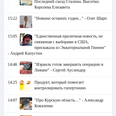
Последний съезд Сталина. Высотки.
Королева Елизавета
15:22
"Новини останніх годин..." - Олег Шарп
15:05
"Единственная приличная новость, не
связанная с выборами в США,
прискакала из Экваториальной Гвинеи"
- Андрей Капустин
14:46
"Израиль готов завершить операцию в
Ливане" - Сергей Ауслендер
14:25
Продукт, который помогает
контролировать гипертонию
14:07
"Про Курскую область…" - Александр
Коваленко