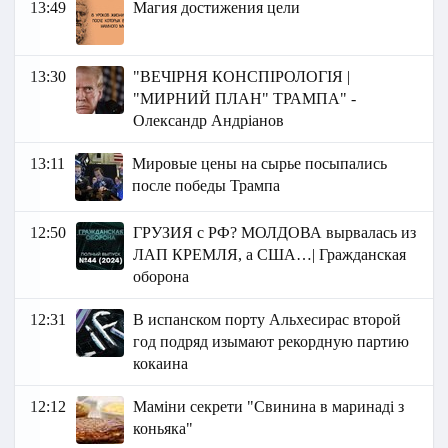
13:49
Магия достижения цели
13:30
"ВЕЧІРНЯ КОНСПІРОЛОГІЯ |
"МИРНИЙ ПЛАН" ТРАМПА" -
Олександр Андріанов
13:11
Мировые цены на сырье посыпались
после победы Трампа
12:50
ГРУЗИЯ с РФ? МОЛДОВА вырвалась из
ЛАП КРЕМЛЯ, а США…| Гражданская
оборона
12:31
В испанском порту Альхесирас второй
год подряд изымают рекордную партию
кокаина
12:12
Маміни секрети "Свинина в маринаді з
коньяка"