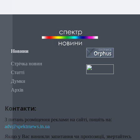
Новини
Стрічка новин
Статті
Думки
Архів
Контакти:
З питань розміщення реклами на сайті, пишіть на:
adv@spektrnews.in.ua
Якщо у Вас виникли запитання чи пропозиції, звертайтесь