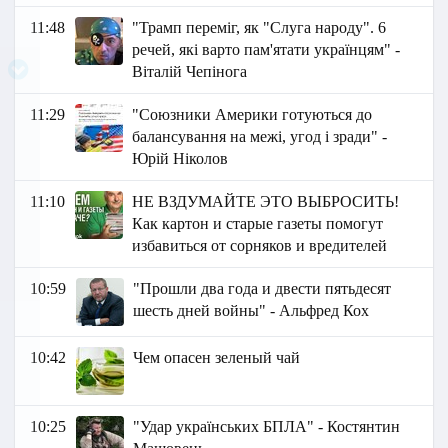
11:48
"Трамп переміг, як "Слуга народу". 6
речей, які варто пам'ятати українцям" -
Віталій Чепінога
11:29
"Союзники Америки готуються до
балансування на межі, угод і зради" -
Юрій Ніколов
11:10
НЕ ВЗДУМАЙТЕ ЭТО ВЫБРОСИТЬ!
Как картон и старые газеты помогут
избавиться от сорняков и вредителей
10:59
"Прошли два года и двести пятьдесят
шесть дней войны" - Альфред Кох
10:42
Чем опасен зеленый чай
10:25
"Удар українських БПЛА" - Костянтин