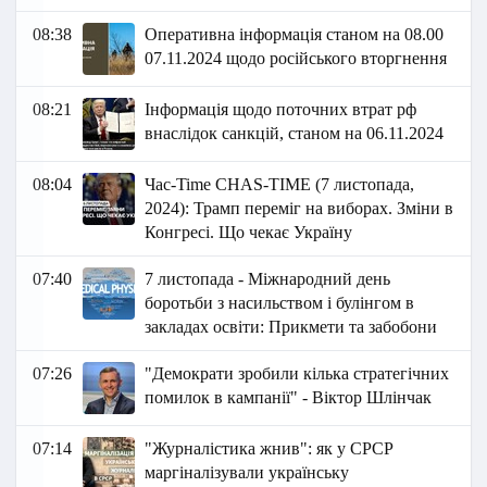
08:38
Оперативна інформація станом на 08.00
07.11.2024 щодо російського вторгнення
08:21
Інформація щодо поточних втрат рф
внаслідок санкцій, станом на 06.11.2024
08:04
Час-Time CHAS-TIME (7 листопада,
2024): Трамп переміг на виборах. Зміни в
Конгресі. Що чекає Україну
07:40
7 листопада - Міжнародний день
боротьби з насильством і булінгом в
закладах освіти: Прикмети та забобони
07:26
"Демократи зробили кілька стратегічних
помилок в кампанії" - Віктор Шлінчак
07:14
"Журналістика жнив": як у СРСР
маргіналізували українську