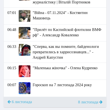
журналістику | Віталій Портников
07:01
"Війна - 07.11.2024" - Костянтин
Машовець
06:48
"Прилёт по Каспийской флотилии ВМФ
рф" - Александр Коваленко
06:33
"Сперва, как вы помните, байденологи
превратились в харрисознавцев..." -
Андрей Капустин
06:15
"Маленька жіночка" - Олена Кудренко
00:07
Гороскоп на 7 листопада 2024 року
6 листопада
8 листопада