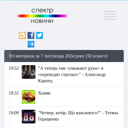
Меню
Усі матеріали за 7 листопада 2024 року (50 усього)
19:52
"А теперь там «умывают руки» и
«переводят стрелки»" - Александр
Карпец
19:31
Хомяк
19:09
"Четвер, вечір. Що важливого?" - Тетяна
Геращенко