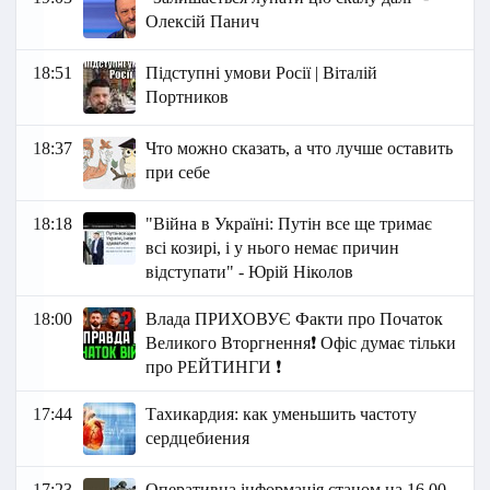
Олексій Панич
18:51
Підступні умови Росії | Віталій
Портников
18:37
Что можно сказать, а что лучше оставить
при себе
18:18
"Війна в Україні: Путін все ще тримає
всі козирі, і у нього немає причин
відступати" - Юрій Ніколов
18:00
Влада ПРИХОВУЄ Факти про Початок
Великого Вторгнення❗ Офіс думає тільки
про РЕЙТИНГИ ❗
17:44
Тахикардия: как уменьшить частоту
сердцебиения
17:23
Оперативна інформація станом на 16.00