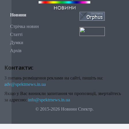
Новини
Стрічка новин
Статті
Думки
Архів
Контакти:
З питань розміщення реклами на сайті, пишіть на:
adv@spektrnews.in.ua
Якщо у Вас виникли запитання чи пропозиції, звертайтесь
за адресою:
info@spektrnews.in.ua
© 2015-2026 Новини Спектр.