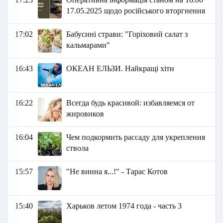
17.05.2025 щодо російського вторгнення
17:02
Бабусині страви: "Горіховий салат з
кальмарами"
16:43
ОКЕАН ЕЛЬЗИ. Найкращі хіти
16:22
Всегда будь красивой: избавляемся от
жировиков
16:04
Чем подкормить рассаду для укрепления
ствола
15:57
"Не винна я...!" - Тарас Котов
15:40
Харьков летом 1974 года - часть 3