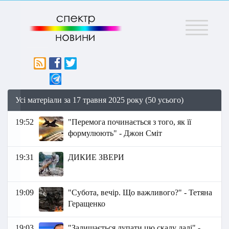
Меню
Усі матеріали за 17 травня 2025 року (50 усього)
19:52
"Перемога починається з того, як її
формулюють" - Джон Сміт
19:31
ДИКИЕ ЗВЕРИ
19:09
"Субота, вечір. Що важливого?" - Тетяна
Геращенко
19:03
"Залишається лупати цю скалу далі" -