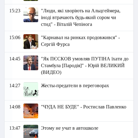
15:23
"Люди, які хворіють на Альцгеймера,
іноді втрачають будь-який сором чи
стид" - Віталій Чепінога
15:06
"Карнавал на ринках продовжився" -
Сергій Фурса
14:45
"Як ПЄСКОВ умовляв ПУТІНА їхати до
Стамбула [Пародія]" - Юрій ВЕЛИКИЙ
(ВИДЕО)
14:27
Жесты-предатели в переговорах
14:08
"ЧУДА НЕ БУДЕ" - Ростислав Павленко
13:47
Этому не учат в автошколе