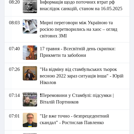
08:20
Інформація щодо поточних втрат рф
внаслідок санкцій, станом на 16.05.2025
08:03
Мирні переговори між Україною та
росією перетворились на хаос – огляд
світових ЗМІ
07:40
17 травня - Всесвітній день скрипки:
Прикмети та забобони
07:26
"На відміну від стамбульських тьорок
весною 2022 зараз ситуація інша" - Юрій
Ніколов
07:14
❗️Перемовини у Стамбулі: підсумки |
Віталій Портников
07:01
"Це вже точно - безпрецедентний
скандал" - Ростислав Павленко