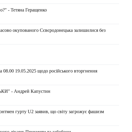
о?" - Тетяна Геращенко
мчасово окупованого Сєвєродонецька залишилися без
 08.00 19.05.2025 щодо російського вторгнення
" - Андрей Капустин
ронтмен гурту U2 заявив, що світу загрожує фашизм
йного лікаря: Прикмети та забобони