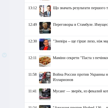
13:12
Що значать результати першого т
12:49
Переговоры в Стамбуле. Имущес
12:30
"Зневіра -- ще гірше лихо, ніж м
12:11
Маміни секрети "Паста з печінк
11:58
Война России против Украины на
Илларионов
11:41
Мусанг — зверёк, из фекалий ко
11:24
"Авиация против Shahed-136… п