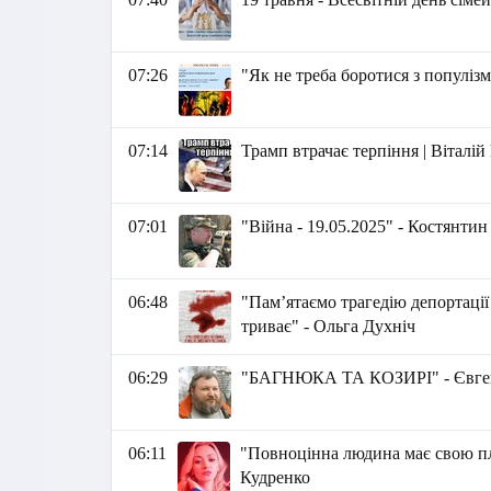
07:26
"Як не треба боротися з популіз
07:14
Трамп втрачає терпіння | Віталі
07:01
"Війна - 19.05.2025" - Костянти
06:48
"Памʼятаємо трагедію депортації 
триває" - Ольга Духніч
06:29
"БАГНЮКА ТА КОЗИРІ" - Євге
06:11
"Повноцінна людина має свою пла
Кудренко