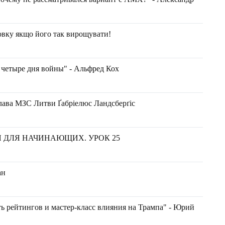
овку якщо його так вирощувати!
 четыре дня войны" - Альфред Кох
глава МЗС Литви Ґабріелюс Ландсберґіс
Я ДЛЯ НАЧИНАЮЩИХ. УРОК 25
ан
ь рейтингов и мастер-класс влияния на Трампа" - Юрий