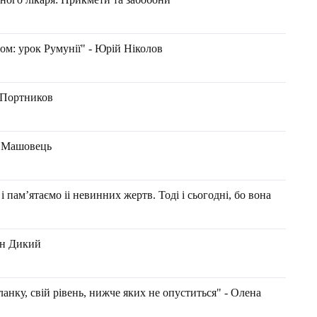
мом: урок Румунії" - Юрій Ніколов
й Портников
н Машовець
і памʼятаємо іі невинних жертв. Тоді і сьогодні, бо вона
н Дикий
нку, свій рівень, нижче яких не опуститься" - Олена