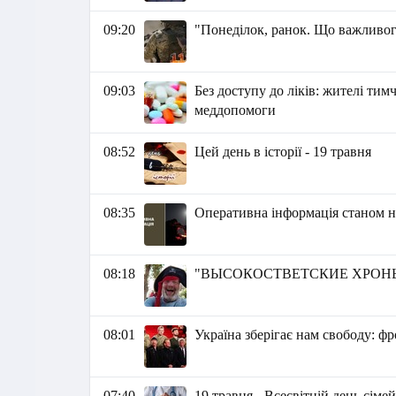
09:20
"Понеділок, ранок. Що важливог
09:03
Без доступу до ліків: жителі ти
меддопомоги
08:52
Цей день в історії - 19 травня
08:35
Оперативна інформація станом на
08:18
"ВЫСОКОСТВЕТСКИЕ ХРОНЬКИ
08:01
Україна зберігає нам свободу: ф
07:40
19 травня - Всесвітній день сіме