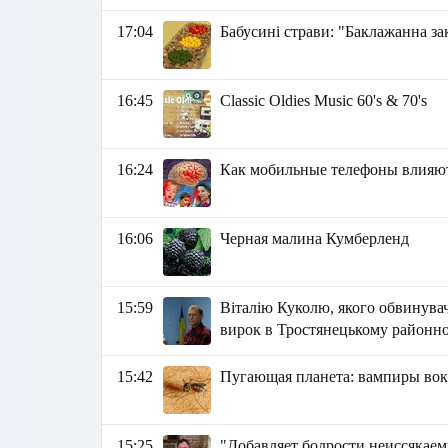
17:04
Бабусині страви: "Баклажанна за
16:45
Classic Oldies Music 60's & 70's
16:24
Как мобильные телефоны влияют
16:06
Черная малина Кумберленд
15:59
Віталію Куколю, якого обвинувач
вирок в Тростянецькому районно
15:42
Пугающая планета: вампиры вок
15:25
"Добавляет бодрости неиссякаем