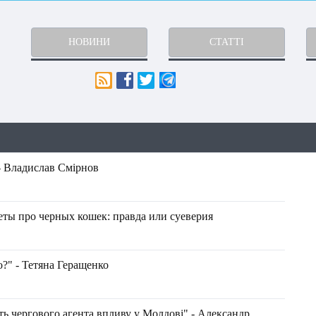
НОВИНИ
СТАТТІ
 - Владислав Смірнов
ты про черных кошек: правда или суеверия
?" - Тетяна Геращенко
ь чергового агента впливу у Молдові" - Александр