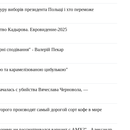
уру виборів президента Польщі і хто переможе
тво Кадырова. Евровидение-2025
арні сподівання" - Валерій Пекар
ою та карамелізованою цибулькою"
чалась с убийства Вячеслава Черновола, —
торого производят самый дорогой сорт кофе в мире
очему не рассматривался вариант с AMX?" - Александр