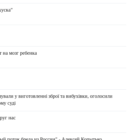
куска"
 на мозг ребенка
ували у виготовленні зброї та вибухівки, оголосили
му суді
руг нас
ый поток бреда из России" - Алексей Копытько