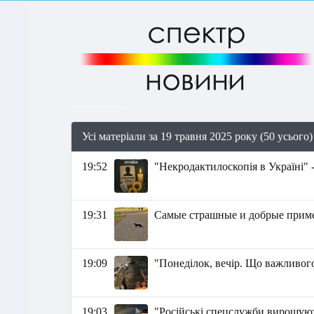
Усі матеріали за 19 травня 2025 року (50 усього)
19:52
"Некродактилоскопія в Україні"
19:31
Самые страшные и добрые приме
19:09
"Понеділок, вечір. Що важливого
19:03
"Російські спецслужби вирощуют