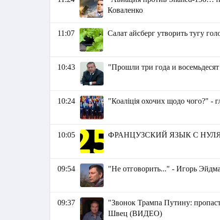
Коваленко
11:07
Салат айсберг утворить тугу гол
10:43
"Прошли три года и восемьдесят
10:24
"Коаліція охочих щодо чого?" - 
10:05
ФРАНЦУЗСКИЙ ЯЗЫК C НУЛ
09:54
"Не отговорить..." - Игорь Эйдм
09:37
"Звонок Трампа Путину: пропаст
Швец (ВИДЕО)