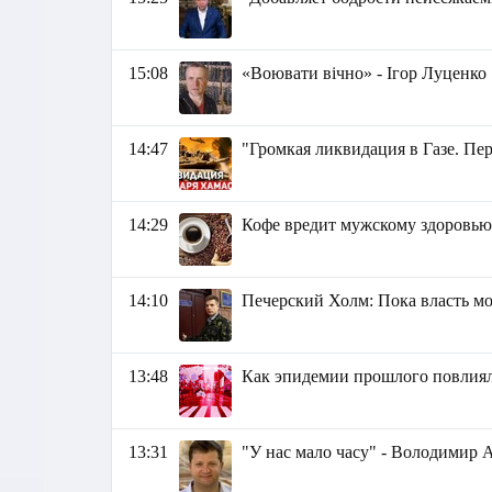
15:08
«Воювати вічно» - Ігор Луценко
14:47
"Громкая ликвидация в Газе. Пер
14:29
Кофе вредит мужскому здоровь
14:10
Печерский Холм: Пока власть мо
13:48
Как эпидемии прошлого повлия
13:31
"У нас мало часу" - Володимир А