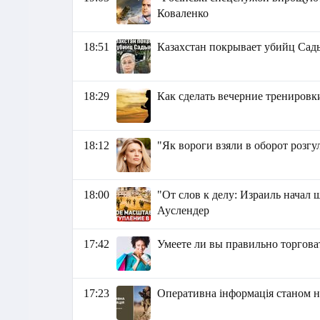
Коваленко
18:51
Казахстан покрывает убийц Сад
18:29
Как сделать вечерние трениров
18:12
"Як вороги взяли в оборот розг
18:00
"От слов к делу: Израиль начал
Ауслендер
17:42
Умеете ли вы правильно торгова
17:23
Оперативна інформація станом на