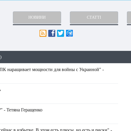
НОВИНИ
СТАТТІ
)
ПК наращивает мощности для войны с Украиной" -
Ь
" - Тетяна Геращенко
ейчас в избытке. В этом есть плюсы, но есть и риски" -