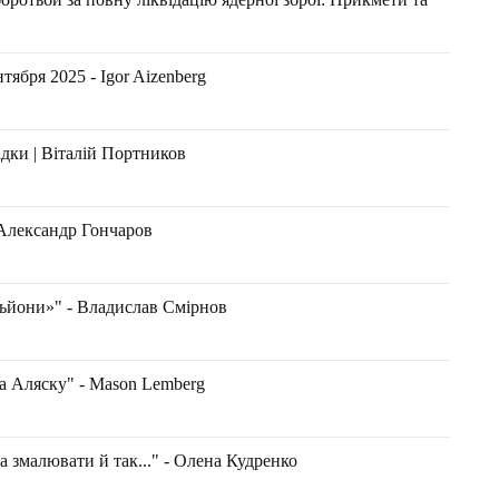
тября 2025 - Igor Aizenberg
ідки | Віталій Портников
лександр Гончаров
ільйони»" - Владислав Смірнов
 на Аляску" - Маson Lemberg
 змалювати й так..." - Олена Кудренко