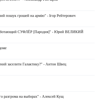
ий пошук грошей на армію" - Ігор Рейтерович
работающий СУФЛЁР [Пародия]" - Юрий ВЕЛИКИЙ
доме
тний заселити Галактику?" - Антон Швец
о разгрома на выборах" - Алексей Кущ