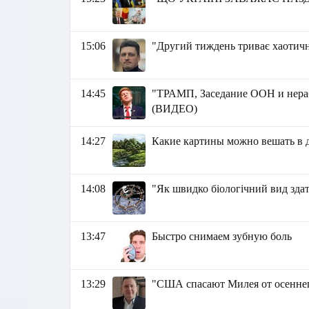
15:06
"Другий тиждень триває хаотичн
14:45
"ТРАМП, Заседание ООН и не
(ВИДЕО)
14:27
Какие картины можно вешать в 
14:08
"Як швидко біологічний вид зда
13:47
Быстро снимаем зубную боль
13:29
"США спасают Милея от осеннег