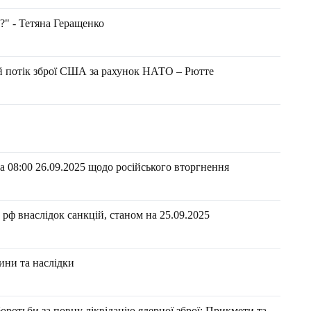
?" - Тетяна Геращенко
ий потік зброї США за рахунок НАТО – Рютте
 08:00 26.09.2025 щодо російського вторгнення
рф внаслідок санкцій, станом на 25.09.2025
ини та наслідки
оротьби за повну ліквідацію ядерної зброї: Прикмети та