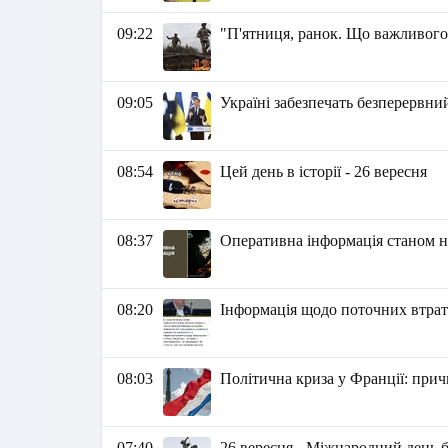
09:22
"П'ятниця, ранок. Що важливого
09:05
Україні забезпечать безперервн
08:54
Цей день в історії - 26 вересня
08:37
Оперативна інформація станом на
08:20
Інформація щодо поточних втрат 
08:03
Політична криза у Франції: прич
07:40
26 вересня - Міжнародний день б