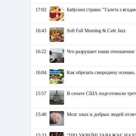
17:02
Бабусині страви: "Галета з ягода
16:43
Soft Fall Morning & Cafe Jazz
16:22
Что разрушает наши отношения:
16:04
Как обрезать смородину осенью,
15:57
В сенате США подготовили трет
15:40
Мозг злых и добрых людей отлич
15:23
"ЩО УКРАЇНІ ЗАВАЖАЄ НАЗДО