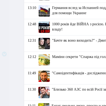
13:10
Германия вслед за Испанией по
для помощи Украине
12:48
1000 років йде ВІЙНА з росією. 
владу!
12:31
"Бачте як воно виходить?" - Дм
12:12
Маміни секрети "Спаржа під го
11:49
"Самоідентифікація - дослідження
11:30
"Близько 360 АЗС по всій Росії 
11:11
Батат: реально легко, просто и 