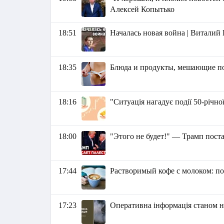
Алексей Копытько
18:51
Началась новая война | Виталий
18:35
Блюда и продукты, мешающие п
18:16
"Ситуація нагадує події 50-річно
18:00
"Этого не будет!" — Трамп пост
17:44
Растворимый кофе с молоком: по
17:23
Оперативна інформація станом на