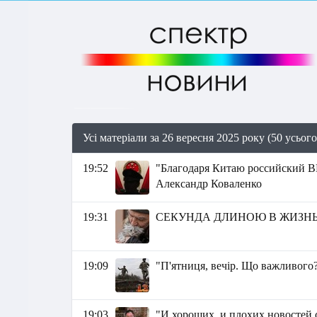
Усі матеріали за 26 вересня 2025 року (50 усього
19:52
"Благодаря Китаю российский В
Александр Коваленко
19:31
СЕКУНДА ДЛИНОЮ В ЖИЗН
19:09
"П'ятниця, вечір. Що важливого?
19:03
"И хороших, и плохих новостей с