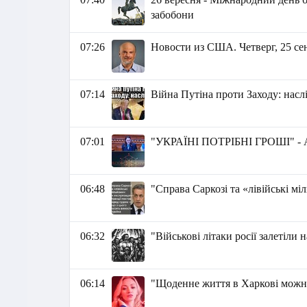
забобони
07:26
Новости из США. Четверг, 25 сен
07:14
Війна Путіна проти Заходу: насл
07:01
"УКРАЇНІ ПОТРІБНІ ГРОШІ" - А
06:48
"Справа Саркозі та «лівійські м
06:32
"Військові літаки росії залетіли
06:14
"Щоденне життя в Харкові можна