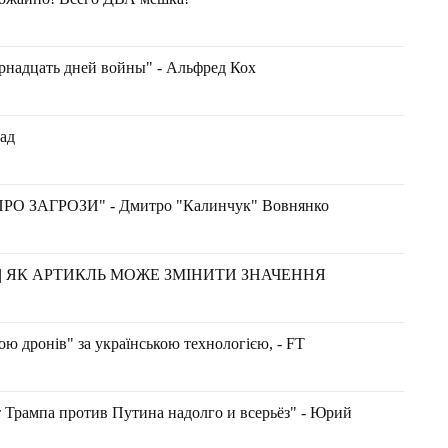
рнадцать дней войны" - Альфред Кох
ад
ЗАГРОЗИ" - Дмитро "Калинчук" Вовнянко
|| ЯК АРТИКЛЬ МОЖЕ ЗМІНИТИ ЗНАЧЕННЯ
ною дронів" за українською технологією, - FT
т Трампа против Путина надолго и всерьёз" - Юрий