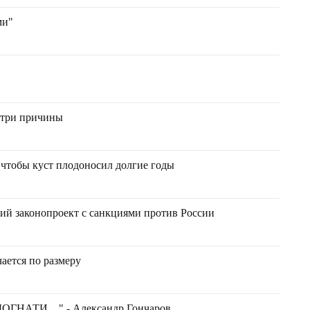
ми"
 три причины
 чтобы куст плодоносил долгие годы
ий законопроект с санкциями против России
ается по размеру
ГНАТИ…" - Александр Гончаров