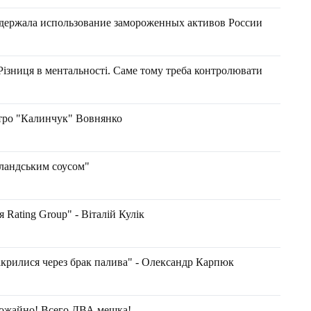
ддержала использование замороженных активов России
Різниця в ментальності. Саме тому треба контролювати
итро "Калинчук" Вовнянко
лландським соусом"
 Rating Group" - Віталій Кулік
закрилися через брак палива" - Олександр Карпюк
урожайно! Всего ДВА мешка!