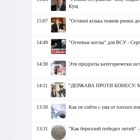
Кущ
15:07
"Останні кілька тижнів ринки до
14:49
"Огневые котлы" для ВСУ - Сер
14:30
Эти продукты категорически нел
14:11
"ДЕРЖАВА ПРОТИ БІЗНЕСУ: М
13:50
Как не сойти с ума от плохих но
13:31
"Как бериллий победил литий"