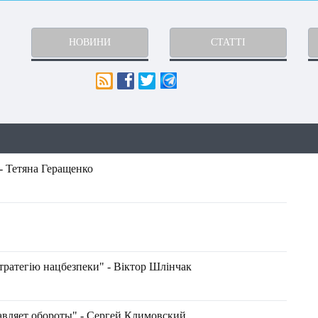
НОВИНИ
СТАТТІ
- Тетяна Геращенко
атегію нацбезпеки" - Віктор Шлінчак
авляет обороты" - Сергей Климовский