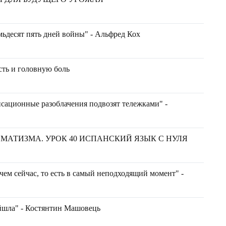
мьдесят пять дней войны" - Альфред Кох
ть и головную боль
сационные разоблачения подвозят тележками" -
МАТИЗМА. УРОК 40 ИСПАНСКИЙ ЯЗЫК С НУЛЯ
 чем сейчас, то есть в самый неподходящий момент" -
ійшла" - Костянтин Машовець