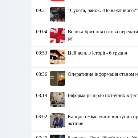
09:21
"Субота, ранок. Що важливого?"
09:04
Велика Британія готова передат
рф
08:53
Цей день в історії - 6 грудня
08:36
Оперативна інформація станом на
08:19
Інформація щодо поточних втрат 
08:02
Канцлер Німеччини виступив пр
активів
07:40
6 грудня - День Збройних сил Ук