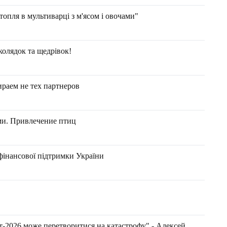
топля в мультиварці з м'ясом і овочами"
колядок та щедрівок!
раем не тех партнеров
ми. Привлечение птиц
фінансової підтримки України
т-2026 може перетворитися на катастрофу" - Алексей