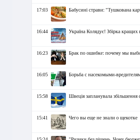
17:03
Бабусині страви: "Тушкована кар
16:44
Україна Колядує! Збірка кращих 
16:23
Брак по ошибке: почему мы выби
16:05
Борьба с насекомыми-вредителя
15:58
Швеція запланувала збільшення 
15:41
Чего вы еще не знали о щекотке
15:24
"Ризики без рішень. Чому бюдже