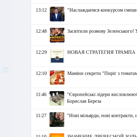
13:12
"Наслаждаемся конкурсом смешн
12:48
Засвітили розмову Зеленського
12:29
НОВАЯ СТРАТЕГИЯ ТРАМПА
12:10
Маміни секрети "Пиріг з томатам
11:46
"Європейські лідери висловлюют
Борислав Береза
11:27
"Нові мільярди, нові контракти,
11:10
ЗНАЧЕНИЕ ДРЕВЕСНОЙ ЗОЛ