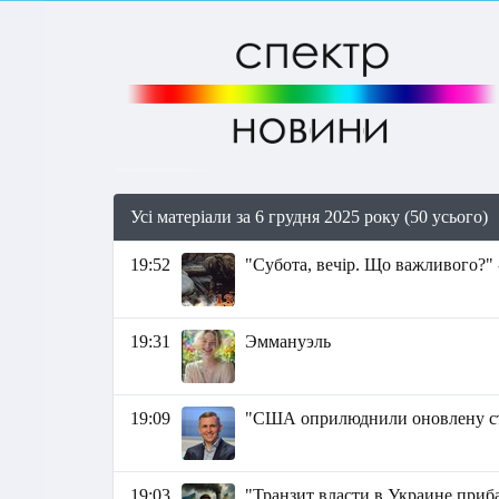
Усі матеріали за 6 грудня 2025 року (50 усього)
19:52
"Субота, вечір. Що важливого?" 
19:31
Эммануэль
19:09
"США оприлюднили оновлену стр
19:03
"Транзит власти в Украине приб