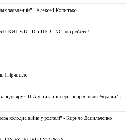
ых заявлений" - Алексей Копытько
! Усіх КИНУЛИ! Він НЕ ЗНАЄ, що робити!
и і гірчицею"
ь недовіру США у питанні переговорів щодо України" -
 нова холодна війна у розпалі" - Кирило Данильченко
Ы ДЛЯ БУДУЩЕГО УРОЖАЯ