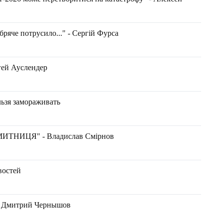
бряче потрусило..." - Сергій Фурса
гей Ауслендер
ьзя замораживать
ИТНИЦЯ" - Владислав Смірнов
востей
 - Дмитрий Чернышов