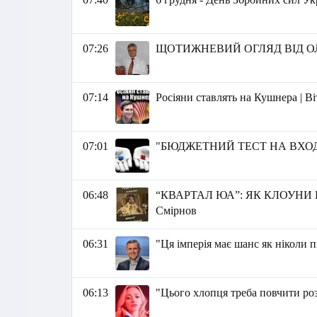
07:26
ЩОТИЖНЕВИЙ ОГЛЯД ВІД О
07:14
Росіяни ставлять на Кушнера | В
07:01
"БЮДЖЕТНИЙ ТЕСТ НА ВХОДІ В
06:48
“КВАРТАЛ ЮА”: ЯК КЛОУНИ 
Смірнов
06:31
"Ця імперія має шанс як ніколи п
06:13
"Цього хлопця треба повчити роз