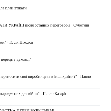
ала план втікати
ТИ УКРАЇНІ після останніх переговорів | Суботній
ком" - Юрій Ніколов
перець у духовці"
ереносити свої виробництва в інші країни?" - Павло
, народжених для війни" - Павло Казарін
АБОТКА ПЕРЕД УКРЫТИЕМ!