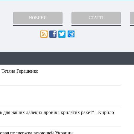
НОВИНИ
СТАТТІ
- Тетяна Геращенко
ль для наших далеких дронів і крилатих ракет" - Кирило
нсовая поддержка воюющей Украины