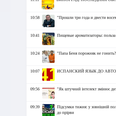
10:58
"Прошли три года и двести восе
10:41
Пищевые ароматизаторы: польза
10:24
"Папа Беня порожняк не гонить?"
10:07
ИСПАНСКИЙ ЯЗЫК ДО АВТО
09:56
"Як штучний інтелект змінює ди
09:39
Підсумки тижня: у зовнішній пол
до прірви