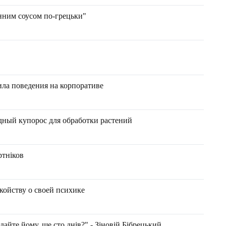
инним соусом по-грецьки"
ла поведения на корпоративе
дный купорос для обработки растений
ртніков
окойству о своей психике
и дайте йому, ще сто днів?" - Зіновій Бібрецький