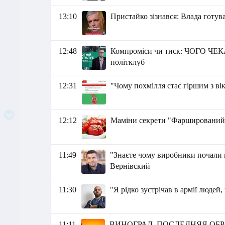
13:10
Пристайко зізнався: Влада готув
12:48
Компроміси чи тиск: ЧОГО ЧЕКА
політклуб
12:31
"Чому похмілля стає гіршим з ві
12:12
Маміни секрети "Фарширований 
11:49
"Знаєте чому виробники почали п
Вернівский
11:30
"Я рідко зустрічав в армії людей
11:11
ВИНОГРАД. ПОСЛЕДНЯЯ ОБР