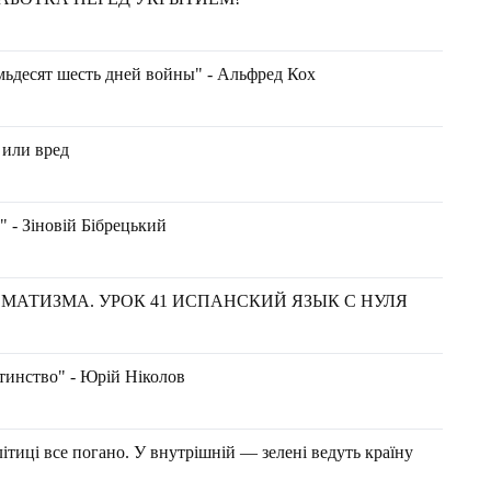
мьдесят шесть дней войны" - Альфред Кох
 или вред
 - Зіновій Бібрецький
МАТИЗМА. УРОК 41 ИСПАНСКИЙ ЯЗЫК С НУЛЯ
тинство" - Юрій Ніколов
ітиці все погано. У внутрішній — зелені ведуть країну