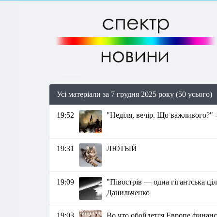
Усі матеріали за 7 грудня 2025 року (50 усього)
19:52
"Неділя, вечір. Що важливого?" 
19:31
ЛЮТЫЙ
19:09
"Півострів — одна гігантська ці
Данильченко
19:03
Во что обойдется Европе фина