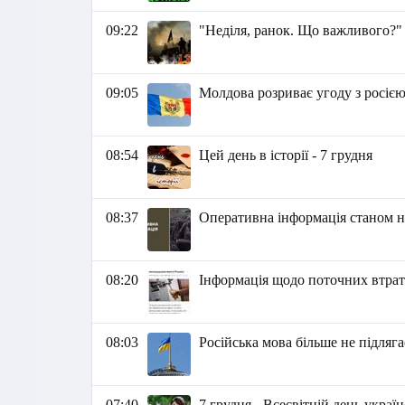
09:22
"Неділя, ранок. Що важливого?"
09:05
Молдова розриває угоду з росією
08:54
Цей день в історії - 7 грудня
08:37
Оперативна інформація станом на
08:20
Інформація щодо поточних втрат 
08:03
Російська мова більше не підляга
07:40
7 грудня - Всесвітній день украї