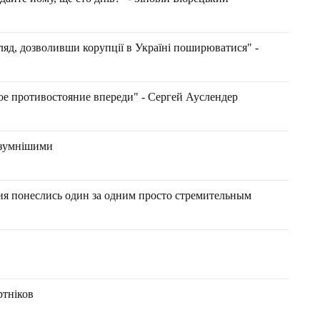
ляд, дозволивши корупції в Україні поширюватися" -
е противостояние впереди" - Сергей Ауслендер
озумнішими
ния понеслись один за одним просто стремительным
ртніков