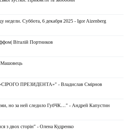
 недели. Суббота, 6 декабря 2025 - Igor Aizenberg
оффом| Віталій Портников
н Машовець
ІРОГО ПРЕЗИДЕНТА»" - Владислав Смірнов
ами, но за ней следило ГубЧК…" - Андрей Капустин
я з двох сторін" - Олена Кудренко