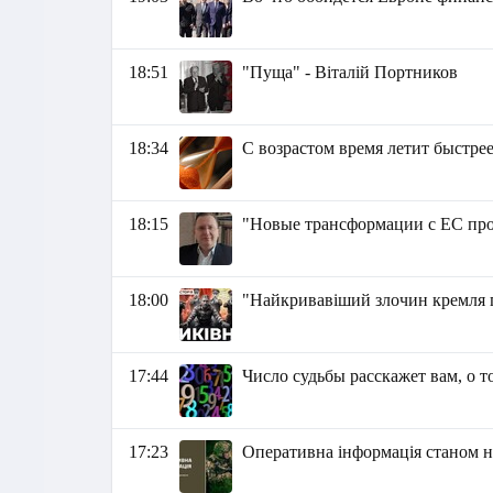
18:51
"Пуща" - Віталій Портников
18:34
С возрастом время летит быстре
18:15
"Новые трансформации с ЕС про
18:00
"Найкривавіший злочин кремля пр
17:44
Число судьбы расскажет вам, о т
17:23
Оперативна інформація станом на