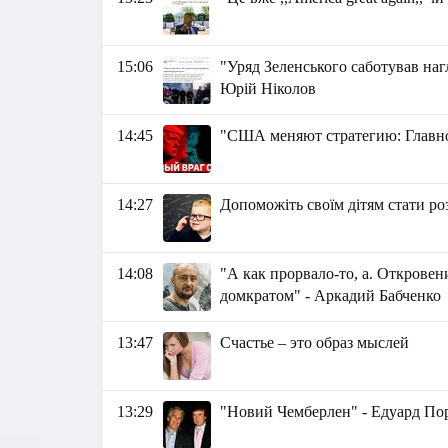
15:06
"Уряд Зеленського саботував наг
Юрій Ніколов
14:45
"США меняют стратегию: Главно
14:27
Допоможіть своїм дітям стати р
14:08
"А как прорвало-то, а. Открове
домкратом" - Аркадий Бабченко
13:47
Счастье – это образ мыслей
13:29
"Новий Чемберлен" - Едуард По