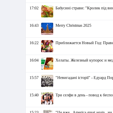
17:02
Бабусині страви: "Кролик під в
16:43
Merry Christmas 2025
16:22
Приближается Новый Год: Прави
16:04
Хелаты. Железный купорос и ме
15:57
"Невигадані історії" - Едуард По
15:40
Три селфи в день - повод к бесп
15:23
"Це вже ,,America great again,, ч