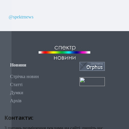
@spektrnews
Новини
Стрічка новин
Статті
Думки
Архів
Контакти:
З питань розміщення реклами на сайті, пишіть на: