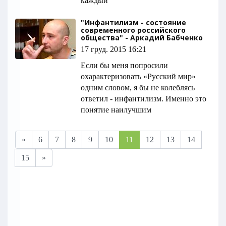
каждый
"Инфантилизм - состояние
современного российского
общества" - Аркадий Бабченко
17 груд. 2015 16:21
Если бы меня попросили
охарактеризовать «Русский мир»
одним словом, я бы не колеблясь
ответил - инфантилизм. Именно это
понятие наилучшим
«
6
7
8
9
10
11
12
13
14
15
»