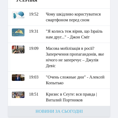
3 СЕРПНЯ
19:52
Чому шкідливо користуватися
смартфоном перед сном
19:31
"Я колись теж вірив, що Ізраїль
нам друг..." - Джон Сміт
19:09
Масова мобілізація в росії?
Заперечення пропагандонів, яке
нічого не заперечує – Джулія
Девіс
19:03
"Очень сложные дни" - Алексей
Копытько
18:51
Кризис в Сеуте: вся правда |
Виталий Портников
НОВИНИ ЗА СЬОГОДНІ