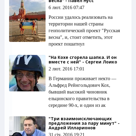
весна" - Павел Нусс
6 лют. 2016 07:47
России удалось реализовать на
территории нашей страны
геополитический проект "Русская
весна", и, стоит отметить, этот
проект пошатнул
"На Кохе сгорела шапка. И он
вместе с ней" - Сергеи Лоико
2 лют. 2016 17:01
В Германии проживает некто —
Альфред Рейнгольдович Кох,
бывший высокий чиновник
ельцинского правительства в
середине 90-х, и один из ак
"Три взаимоисключающих
предложения за пару минут" -
Андрей Илларионов
31 січ. 2016 19:21