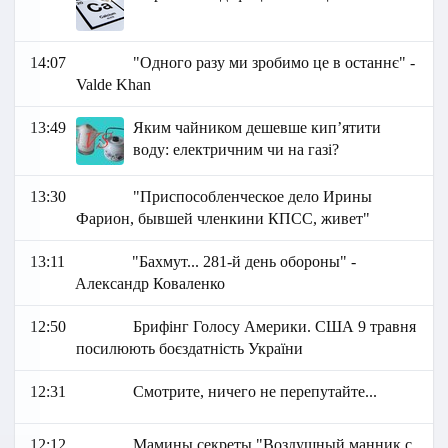
14:07
"Одного разу ми зробимо це в останнє" -
Valde Khan
13:49
Яким чайником дешевше кип’ятити
воду: електричним чи на газі?
13:30
"Приспособленческое дело Ирины
Фарион, бывшей членкини КПСС, живет"
13:11
"Бахмут... 281-й день обороны" -
Александр Коваленко
12:50
Брифінг Голосу Америки. США 9 травня
посилюють боєздатність України
12:31
Смотрите, ничего не перепутайте...
12:12
Мамины секреты "Воздушный манник с