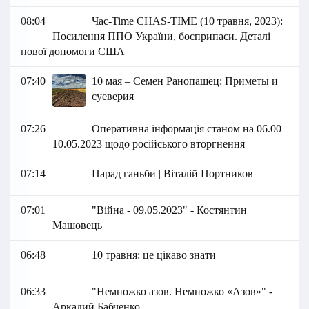
08:04
Час-Time CHAS-TIME (10 травня, 2023):
Посилення ППО України, боєприпаси. Деталі
нової допомоги США
07:40
10 мая – Семен Ранопашец: Приметы и
суеверия
07:26
Оперативна інформація станом на 06.00
10.05.2023 щодо російського вторгнення
07:14
Парад ганьби | Віталій Портников
07:01
"Війна - 09.05.2023" - Костянтин
Машовець
06:48
10 травня: це цікаво знати
06:33
"Немножко азов. Немножко «Азов»" -
Аркадий Бабченко