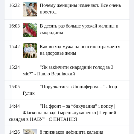
16:22
Почему женщины изменяют. Все очень
просто...
16:03
В десять раз больше урожай малины и
смородины
15:42
Как выход мужа на пенсию отражается
на здоровье жены
15:24
"Як закінчити снарядний голод за 3
міс?" - Павло Вернівский
15:05
"Поручкатися з Люцифером…" - Ігор
Гулик
14:44
"На фронт – за “бикування” і попсу |
Фіаско на параді і мрець-лукашенко | Перший
скандал в НАБУ" - Є ПИТАННЯ
14:26
8 признаков дефицита кальция