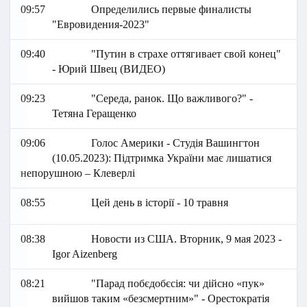
09:57
Определились первые финалисты
"Евровидения-2023"
09:40
"Путин в страхе оттягивает свой конец"
- Юрий Швец (ВИДЕО)
09:23
"Середа, ранок. Що важливого?" -
Тетяна Геращенко
09:06
Голос Америки - Студія Вашингтон
(10.05.2023): Підтримка України має лишатися
непорушною – Клеверлі
08:55
Цей день в історії - 10 травня
08:38
Новости из США. Вторник, 9 мая 2023 -
Igor Aizenberg
08:21
"Парад побєдобєсія: чи дійсно «пук»
вийшов таким «безсмертним»" - Орестократія