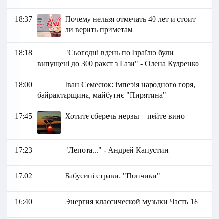
18:37
Почему нельзя отмечать 40 лет и стоит
ли верить приметам
18:18
"Сьогодні вдень по Ізраїлю були
випущені до 300 ракет з Гази" - Олена Кудренко
18:00
Іван Семесюк: імперія народного горя,
байрактарщина, майбутнє "Пирятина"
17:45
Хотите сберечь нервы – пейте вино
17:23
"Лепота..." - Андрей Капустин
17:02
Бабусині страви: "Пончики"
16:40
Энергия классической музыки Часть 18