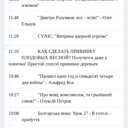
изюмом"
11:48
"Дмитро Разумков: все – всім!" - Олег
Ельцов
11:29
СYNIC: "Витрина ядерной угрозы"
11:10
КАК СДЕЛАТЬ ПРИВИВКУ
ПЛОДОВЫХ ВЕСНОЙ? Получится даже у
новичка! Простой способ прививки деревьев
10:46
"Прошел один год и семьдесят четыре
дня войны" - Альфред Кох
10:27
"Про мову, комсомолок, та грьобаний
совок!" - Олексій Петров
10:08
Болгарська мова: Урок 27 - В готелі –
прибуття