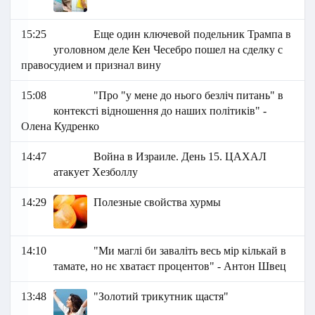
15:25
Еще один ключевой подельник Трампа в
уголовном деле Кен Чесебро пошел на сделку с
правосудием и признал вину
15:08
"Про "у мене до нього безліч питань" в
контексті відношення до наших політиків" -
Олена Кудренко
14:47
Война в Израиле. День 15. ЦАХАЛ
атакует Хезболлу
14:29
Полезные свойства хурмы
14:10
"Ми маглі би заваліть весь мір кількай в
тамате, но нє хватаєт процентов" - Антон Швец
13:48
"Золотий трикутник щастя"