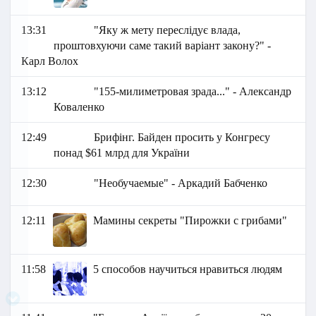
13:31
"Яку ж мету переслідує влада,
проштовхуючи саме такий варіант закону?" -
Карл Волох
13:12
"155-милиметровая зрада..." - Александр
Коваленко
12:49
Брифінг. Байден просить у Конгресу
понад $61 млрд для України
12:30
"Необучаемые" - Аркадий Бабченко
12:11
Мамины секреты "Пирожки с грибами"
11:58
5 способов научиться нравиться людям