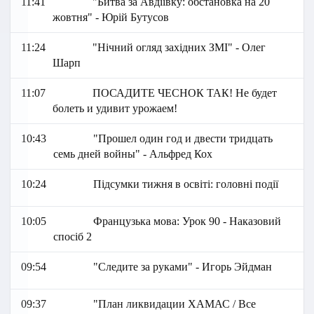
11:41
"Битва за Авдіївку: обстановка на 20
жовтня" - Юрій Бутусов
11:24
"Нічний огляд західних ЗМІ" - Олег
Шарп
11:07
ПОСАДИТЕ ЧЕСНОК ТАК! Не будет
болеть и удивит урожаем!
10:43
"Прошел один год и двести тридцать
семь дней войны" - Альфред Кох
10:24
Підсумки тижня в освіті: головні події
10:05
Французька мова: Урок 90 - Наказовий
спосіб 2
09:54
"Следите за руками" - Игорь Эйдман
09:37
"План ликвидации ХАМАС / Все