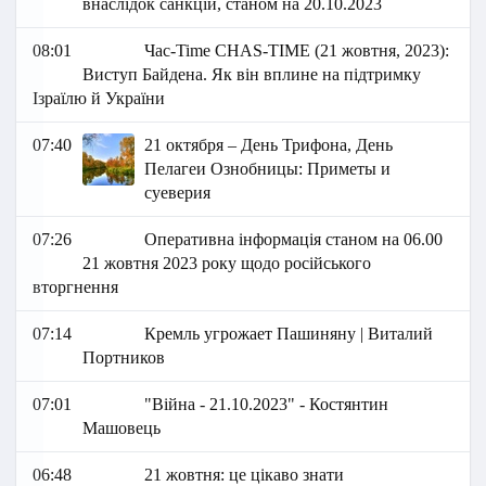
внаслідок санкцій, станом на 20.10.2023
08:01
Час-Time CHAS-TIME (21 жовтня, 2023):
Виступ Байдена. Як він вплине на підтримку
Ізраїлю й України
07:40
21 октября – День Трифона, День
Пелагеи Ознобницы: Приметы и
суеверия
07:26
Оперативна інформація станом на 06.00
21 жовтня 2023 року щодо російського
вторгнення
07:14
Кремль угрожает Пашиняну | Виталий
Портников
07:01
"Війна - 21.10.2023" - Костянтин
Машовець
06:48
21 жовтня: це цікаво знати