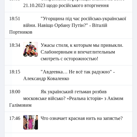
21.10.2023 щодо російського вторгнення
18:51
"Угорщина під час російсько-української
війни. Навіщо Орбану Путін?" - Віталій
Портников
18:34
Ужасы стиля, к которым мы привыкли.
Слабонервным и впечатлительным
смотреть с осторожностью!
18:15
"Авдеевка… Не всё так радужно" -
Александр Коваленко
18:00
Як український гетьман розбив
московське військо? «Реальна історія» з Акімом
Галімовим
17:46
Что означает красная нить на запястье?