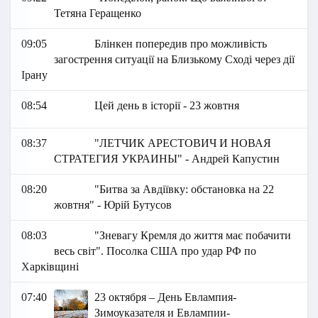
Тетяна Геращенко
09:05
Блінкен попередив про можливість
загострення ситуації на Близькому Сході через дії
Ірану
08:54
Цей день в історії - 23 жовтня
08:37
"ЛЕТЧИК АРЕСТОВИЧ И НОВАЯ
СТРАТЕГИЯ УКРАИНЫ" - Андрей Капустин
08:20
"Битва за Авдіївку: обстановка на 22
жовтня" - Юрій Бутусов
08:03
"Зневагу Кремля до життя має побачити
весь світ". Посолка США про удар РФ по
Харківщині
07:40
23 октября – День Евлампия-
Зимоуказателя и Евлампии-