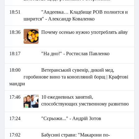
18:51
"Авдеевка… Кладбище РОВ полнится и
ширится" - Александр Коваленко
18:36
Почему осенью нужно употреблять айву
18:17
"На дно!" - Ростислав Павленко
18:00
Ветеранський сувенір, дикий мед,
горобинове вино та конопляний борщ | Крафтові
мандри
17:46
10 ежедневных занятий,
способствующих умственному развитию
17:24
"Сєрьожи..." - Андрій Зотов
17:02
Бабусині страви: "Макарони по-