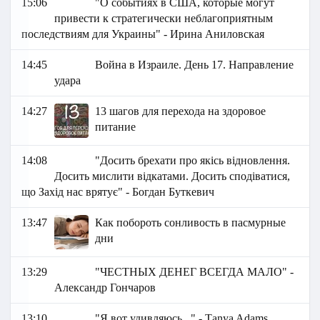
15:06
"О событиях в США, которые могут
привести к стратегически неблагоприятным
последствиям для Украины" - Ирина Аниловская
14:45
Война в Израиле. День 17. Направление
удара
14:27
13 шагов для перехода на здоровое
питание
14:08
"Досить брехати про якісь відновлення.
Досить мислити відкатами. Досить сподіватися,
що Захід нас врятує" - Богдан Буткевич
13:47
Как побороть сонливость в пасмурные
дни
13:29
"ЧЕСТНЫХ ДЕНЕГ ВСЕГДА МАЛО" -
Александр Гончаров
13:10
"Я вот удивляюсь..." - Тanya Adams