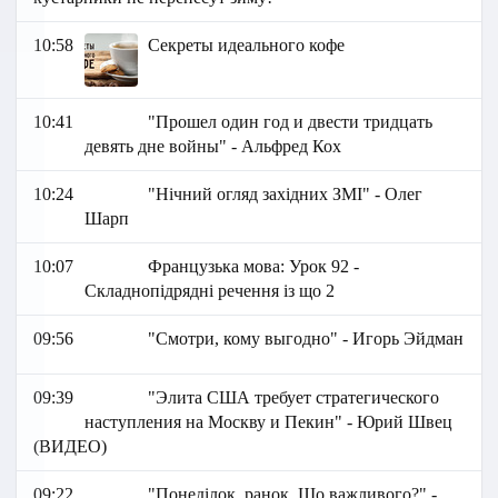
10:58
Секреты идеального кофе
10:41
"Прошел один год и двести тридцать
девять дне войны" - Альфред Кох
10:24
"Нічний огляд західних ЗМІ" - Олег
Шарп
10:07
Французька мова: Урок 92 -
Складнопідрядні речення із що 2
09:56
"Смотри, кому выгодно" - Игорь Эйдман
09:39
"Элита США требует стратегического
наступления на Москву и Пекин" - Юрий Швец
(ВИДЕО)
09:22
"Понеділок, ранок. Що важливого?" -