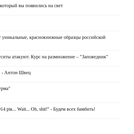
 который вы появились на свет
т уникальные, краснокнижные образцы российской
иты атакуют. Курс на размножение – "Заповедник"
" - Антон Швец
урма"
014 рік... Wait... Oh, shit!" - Будем всех бамбить!