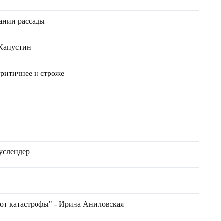
ании рассады
 Капустин
критичнее и строже
услендер
 от катастрофы" - Ирина Аниловская