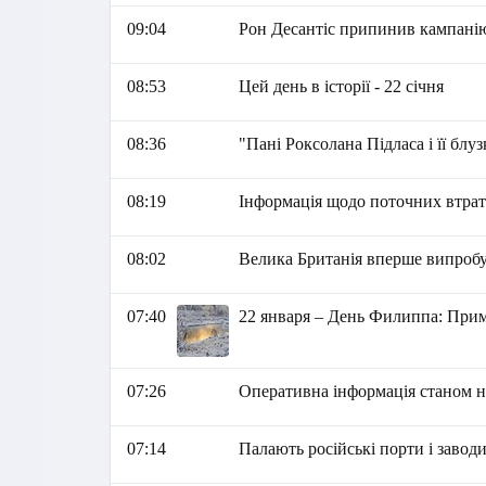
09:04
Рон Десантіс припинив кампанію
08:53
Цей день в історії - 22 січня
08:36
"Пані Роксолана Підласа і її бл
08:19
Інформація щодо поточних втрат 
08:02
Велика Британія вперше випробу
07:40
22 января – День Филиппа: Прим
07:26
Оперативна інформація станом на
07:14
Палають російські порти і заводи