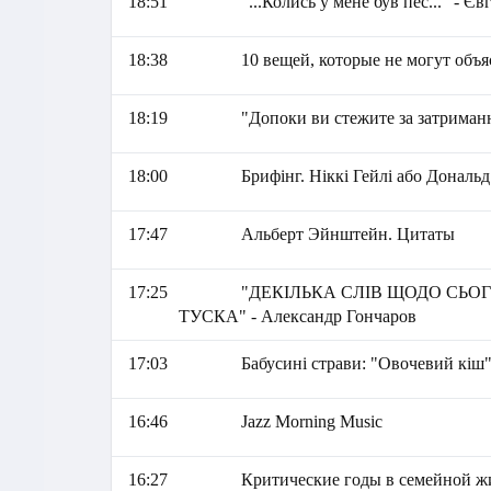
18:51
"...Колись у мене був пес..." - Є
18:38
10 вещей, которые не могут объ
18:19
"Допоки ви стежите за затриманн
18:00
Брифінг. Ніккі Гейлі або Дональ
17:47
Альберт Эйнштейн. Цитаты
17:25
"ДЕКІЛЬКА СЛІВ ЩОДО СЬО
ТУСКА" - Александр Гончаров
17:03
Бабусині страви: "Овочевий кіш
16:46
Jazz Morning Music
16:27
Критические годы в семейной ж