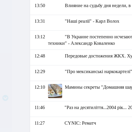
13:50
Влияние на судьбу дня недели, в
13:31
"Наші реалії" - Карл Волох
13:12
"В Украине постепенно исчезаю
техники" - Александр Коваленко
12:48
Передовые достижения ЖКХ. Хус
12:29
"Про мексиканські наркокартелі
12:10
Мамины секреты "Домашняя ша
11:46
"Раз на десятиліття...2004 рік... 2
11:27
СYNIC: Рематч