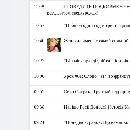
11:08
ПРОВЕДИТЕ ПОДКОРМКУ ЧЕС
результатом сверхурожая!
10:57
"Прошел один год и триста трид
10:40
Женские имена с самой сильной
10:23
"Він міг справді увійти в історі
10:06
Урок #61: Слово " si " во францу
09:55
Сито Сократа: Грязный террор 
09:38
Навіщо Росії Донбас? | Історія Ук
09:21
"Понеділок, ранок. Що важливог