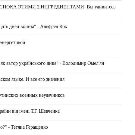
НОКА ЭТИМИ 2 ИНГРЕДИЕНТАМИ! Вы удивитесь
цать дней войны" - Альфред Кох
 энергетикой
ю як автор українського дива" - Володимир Омел'ян
зском языке. И все его значения
путинских военных неудачников
раїни від імені Т.Г. Шевченка
о?" - Тетяна Геращенко