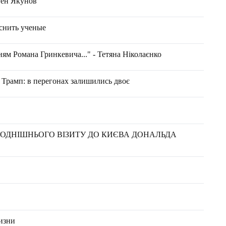
вген Якунов
яснить ученые
ям Романа Гринкевича..." - Тетяна Ніколаєнко
д Трамп: в перегонах залишились двоє
ГОДНІШНЬОГО ВІЗИТУ ДО КИЄВА ДОНАЛЬДА
"
изни