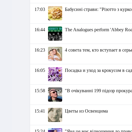
17:03
Бабусині страви: "Різотто з курк
16:44
The Analogues perform 'Abbey Roa
16:23
4 совета тем, кто вступает в се
16:05
Посадка и уход за крокусом в са
15:58
"В очікуванні 199 підозр прокур
15:41
Цветы из Освенцима
15:24
"Яке це має відношення до прав