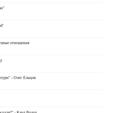
ою"
d'
рьезные отношения
ду
атури" - Олег Ельцов
осуддя?" - Карл Волох