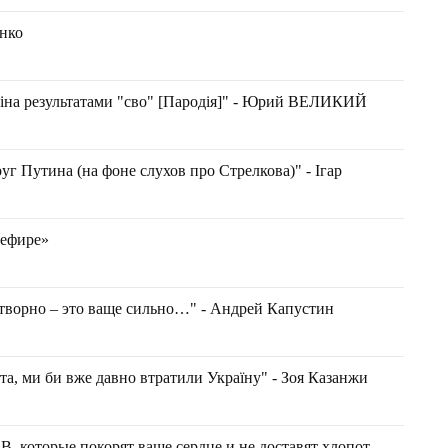
нко
результатами "сво" [Пародія]" - Юрий ВЕЛИКИЙ
уг Путина (на фоне слухов про Стрелкова)" - Ігар
кефире»
хотворно – это ваще сильно…" - Андрей Капустин
а, ми би вже давно втратили Україну" - Зоя Казанжи
торые покорят ваше сердце и не доставят хлопот