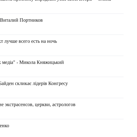
| Виталий Портников
т лучше всего есть на ночь
их медіа" - Микола Княжицький
Байден скликає лідерів Конгресу
ие экстрасенсов, церкви, астрологов
енко