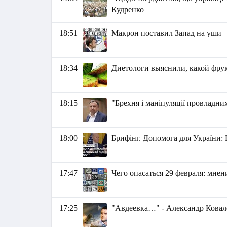
Кудренко
18:51
Макрон поставил Запад на уши 
18:34
Диетологи выяснили, какой фрук
18:15
"Брехня і маніпуляції провладн
18:00
Брифінг. Допомога для України: 
17:47
Чего опасаться 29 февраля: мнен
17:25
"Авдеевка…" - Александр Ковал