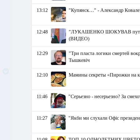
13:12
"Купянск…" - Александр Ковале
12:48
"ЛУКАШЕНКО ШОКУВАВ путіна 
(ВИДЕО)
12:29
"Три пласта логики смертей вокр
Тышкевіч
12:10
Мамины секреты «Пирожки на 
11:46
"Серьезно - несерьезно? За сме
11:27
"Якби ми слухали Офіс президент
11:08
ТОП-10 ОДНОЛЕТНИХ ЦВЕТОВ, ко