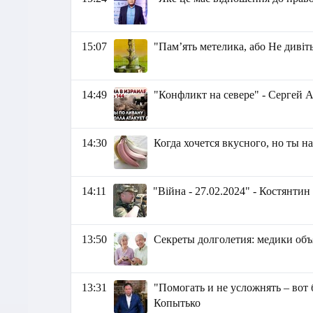
15:07
"Пам’ять метелика, або Не дивіть
14:49
"Конфликт на севере" - Сергей 
14:30
Когда хочется вкусного, но ты на
14:11
"Війна - 27.02.2024" - Костянти
13:50
Секреты долголетия: медики объ
13:31
"Помогать и не усложнять – вот
Копытько