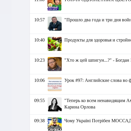
10:57
"Прошло два года и три дня вой
10:40
Продукты для здоровья и стройн
10:23
"Хто ж цей шпигун...?" - Богдан
10:06
Урок #97: Английские слова во фра
09:55
"Теперь ко всем ненавидящим Ам
Карина Орлова
09:38
Чому Україні Потрібен МОССАД? |