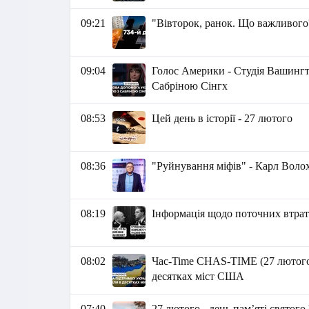
09:21
"Вівторок, ранок. Що важливого
09:04
Голос Америки - Студія Вашингто
Сабріною Сінгх
08:53
Цей день в історії - 27 лютого
08:36
"Руйнування міфів" - Карл Воло
08:19
Інформація щодо поточних втрат 
08:02
Час-Time CHAS-TIME (27 лютого,
десятках міст США
07:40
27 лютого - день пам’яті святог