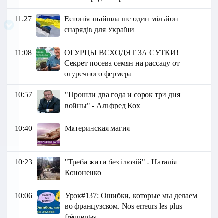
11:27
Естонія знайшла ще один мільйон
снарядів для України
11:08
ОГУРЦЫ ВСХОДЯТ ЗА СУТКИ!
Секрет посева семян на рассаду от
огуречного фермера
10:57
"Прошли два года и сорок три дня
войны" - Альфред Кох
10:40
Материнская магия
10:23
"Треба жити без ілюзій" - Наталія
Кононенко
10:06
Урок#137: Ошибки, которые мы делаем
во французском. Nos erreurs les plus
fréquentes