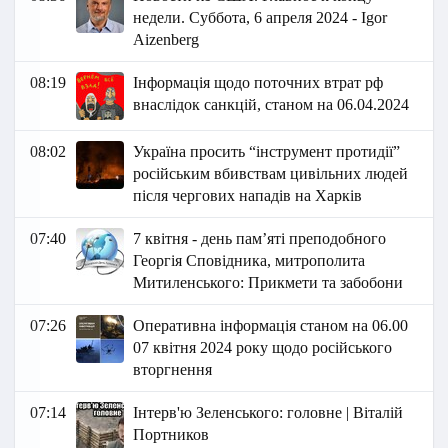
недели. Суббота, 6 апреля 2024 - Igor
Aizenberg
08:19
Інформація щодо поточних втрат рф
внаслідок санкцій, станом на 06.04.2024
08:02
Україна просить “інструмент протидії”
російським вбивствам цивільних людей
після чергових нападів на Харків
07:40
7 квітня - день пам’яті преподобного
Георгія Сповідника, митрополита
Митиленського: Прикмети та забобони
07:26
Оперативна інформація станом на 06.00
07 квітня 2024 року щодо російського
вторгнення
07:14
Інтерв'ю Зеленського: головне | Віталій
Портников