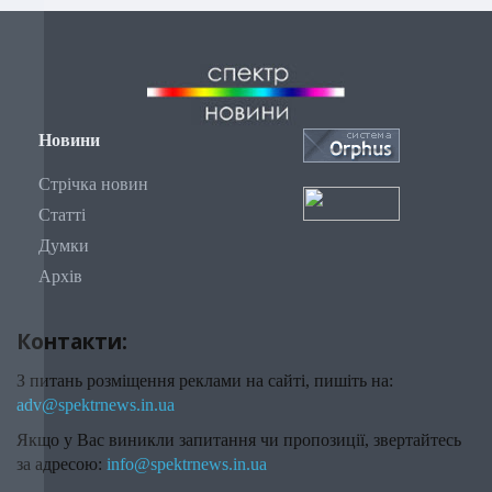
Новини
Стрічка новин
Статті
Думки
Архів
Контакти:
З питань розміщення реклами на сайті, пишіть на:
adv@spektrnews.in.ua
Якщо у Вас виникли запитання чи пропозиції, звертайтесь
за адресою:
info@spektrnews.in.ua