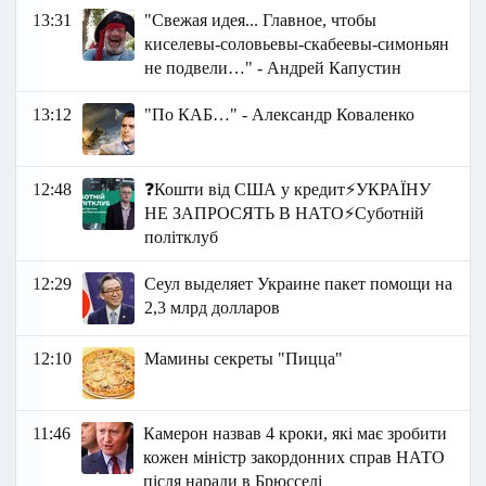
13:31
"Свежая идея... Главное, чтобы
киселевы-соловьевы-скабеевы-симоньян
не подвели…" - Андрей Капустин
13:12
"По КАБ…" - Александр Коваленко
12:48
❓Кошти від США у кредит⚡УКРАЇНУ
НЕ ЗАПРОСЯТЬ В НАТО⚡Суботній
політклуб
12:29
Сеул выделяет Украине пакет помощи на
2,3 млрд долларов
12:10
Мамины секреты "Пицца"
11:46
Камерон назвав 4 кроки, які має зробити
кожен міністр закордонних справ НАТО
після наради в Брюсселі