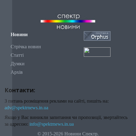
Новини
Стрічка новин
Статті
Думки
Архів
Контакти:
З питань розміщення реклами на сайті, пишіть на:
adv@spektrnews.in.ua
Якщо у Вас виникли запитання чи пропозиції, звертайтесь
за адресою:
info@spektrnews.in.ua
© 2015-2026 Новини Спектр.