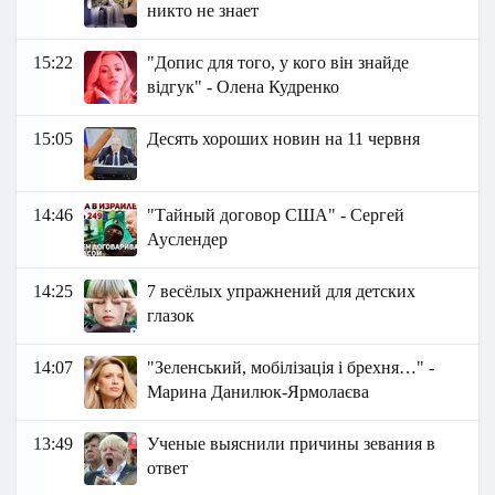
никто не знает
15:22
"Допис для того, у кого він знайде
відгук" - Олена Кудренко
15:05
Десять хороших новин на 11 червня
14:46
"Тайный договор США" - Сергей
Ауслендер
14:25
7 весёлых упражнений для детских
глазок
14:07
"Зеленський, мобілізація і брехня…" -
Марина Данилюк-Ярмолаєва
13:49
Ученые выяснили причины зевания в
ответ