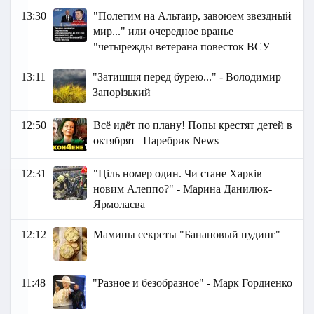
13:30
"Полетим на Альтаир, завоюем звездный
мир..." или очередное вранье
"четырежды ветерана повесток ВСУ
13:11
"Затишшя перед бурею..." - Володимир
Запорізький
12:50
Всё идёт по плану! Попы крестят детей в
октябрят | Паребрик News
12:31
"Ціль номер один. Чи стане Харків
новим Алеппо?" - Марина Данилюк-
Ярмолаєва
12:12
Мамины секреты "Банановый пудинг"
11:48
"Разное и безобразное" - Марк Гордиенко