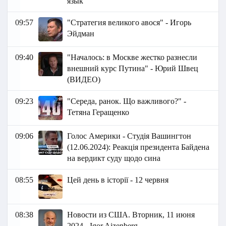
язык
09:57
"Стратегия великого авося" - Игорь
Эйдман
09:40
"Началось: в Москве жестко разнесли
внешний курс Путина" - Юрий Швец
(ВИДЕО)
09:23
"Середа, ранок. Що важливого?" -
Тетяна Геращенко
09:06
Голос Америки - Студія Вашингтон
(12.06.2024): Реакція президента Байдена
на вердикт суду щодо сина
08:55
Цей день в історії - 12 червня
08:38
Новости из США. Вторник, 11 июня
2024 - Igor Aizenberg