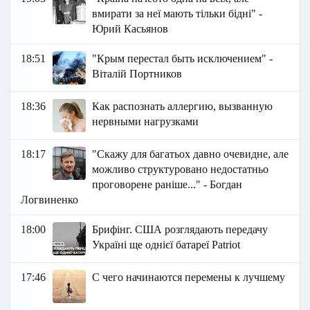
вмирати за неї мають тільки бідні" -
Юрий Касьянов
18:51
"Крым перестал быть исключением" -
Віталій Портников
18:36
Как распознать аллергию, вызванную
нервными нагрузками
18:17
"Скажу для багатьох давно очевидне, але
можливо структуровано недостатньо
проговорене раніше..." - Богдан
Логвиненко
18:00
Брифінг. США розглядають передачу
Україні ще однієї батареї Patriot
17:46
С чего начинаются перемены к лучшему