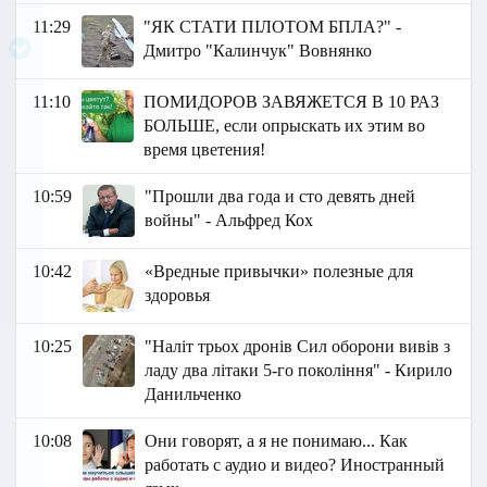
11:29
"ЯК СТАТИ ПІЛОТОМ БПЛА?" -
Дмитро "Калинчук" Вовнянко
11:10
ПОМИДОРОВ ЗАВЯЖЕТСЯ В 10 РАЗ
БОЛЬШЕ, если опрыскать их этим во
время цветения!
10:59
"Прошли два года и сто девять дней
войны" - Альфред Кох
10:42
«Вредные привычки» полезные для
здоровья
10:25
"Наліт трьох дронів Сил оборони вивів з
ладу два літаки 5-го покоління" - Кирило
Данильченко
10:08
Они говорят, а я не понимаю... Как
работать с аудио и видео? Иностранный