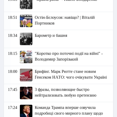
18:51
Остін-Бєлоусов: навіщо? | Віталій
Портников
18:34
Барометр и башня
18:15
"Коротко про поточні події на війні" -
Володимир Запорізький
18:00
Брифінг. Марк Рютте стане новим
Генсеком НАТО: чого очікувати Україні
17:45
3 фразы, позволяющие быстро
нейтрализовать любую претензию
17:24
Команда Трампа вперше озвучила
подробиці свого мирного плану щодо