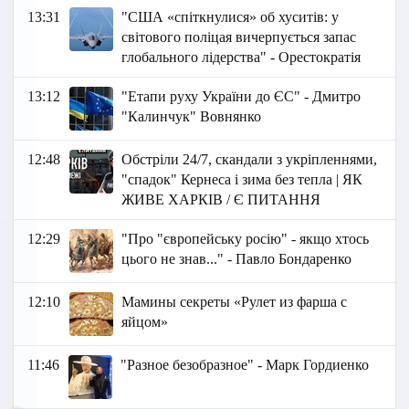
13:31
"США «спіткнулися» об хуситів: у
світового поліцая вичерпується запас
глобального лідерства" - Орестократія
13:12
"Етапи руху України до ЄС" - Дмитро
"Калинчук" Вовнянко
12:48
Обстріли 24/7, скандали з укріпленнями,
"спадок" Кернеса і зима без тепла | ЯК
ЖИВЕ ХАРКІВ / Є ПИТАННЯ
12:29
"Про "європейську росію" - якщо хтось
цього не знав..." - Павло Бондаренко
12:10
Мамины секреты «Рулет из фарша с
яйцом»
11:46
"Разное безобразное" - Марк Гордиенко