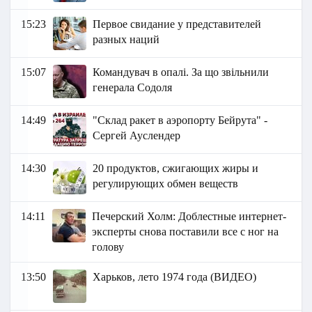
15:23
Первое свидание у представителей
разных наций
15:07
Командувач в опалі. За що звільнили
генерала Содоля
14:49
"Склад ракет в аэропорту Бейрута" -
Сергей Ауслендер
14:30
20 продуктов, сжигающих жиры и
регулирующих обмен веществ
14:11
Печерский Холм: Доблестные интернет-
эксперты снова поставили все с ног на
голову
13:50
Харьков, лето 1974 года (ВИДЕО)