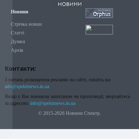
Новини
Стрічка новин
Статті
Думки
Архів
Контакти:
З питань розміщення реклами на сайті, пишіть на:
adv@spektrnews.in.ua
Якщо у Вас виникли запитання чи пропозиції, звертайтесь
за адресою:
info@spektrnews.in.ua
© 2015-2026 Новини Спектр.