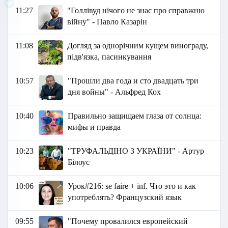
11:27
"Голлівуд нічого не знає про справжню
війну" - Павло Казарін
11:08
Догляд за однорічним кущем винограду,
підв'язка, пасинкування
10:57
"Прошли два года и сто двадцать три
дня войны" - Альфред Кох
10:40
Правильно защищаем глаза от солнца:
мифы и правда
10:23
"ТРУФАЛЬДІНО З УКРАЇНИ" - Артур
Білоус
10:06
Урок#216: se faire + inf. Что это и как
употреблять? Французский язык
09:55
"Почему провалился европейский