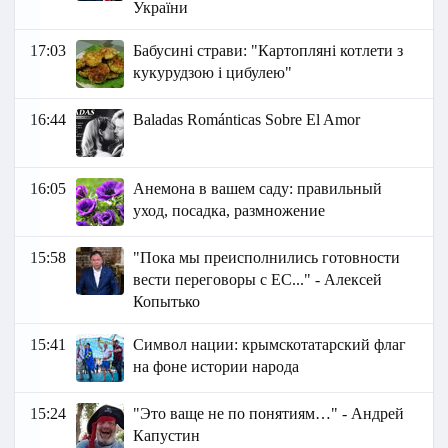
України
17:03
Бабусині страви: "Картопляні котлети з
кукурудзою і цибулею"
16:44
Baladas Románticas Sobre El Amor
16:05
Анемона в вашем саду: правильный
уход, посадка, размножение
15:58
"Пока мы преисполнились готовности
вести переговоры с ЕС..." - Алексей
Копытько
15:41
Символ нации: крымскотатарский флаг
на фоне истории народа
15:24
"Это ваще не по понятиям…" - Андрей
Капустин