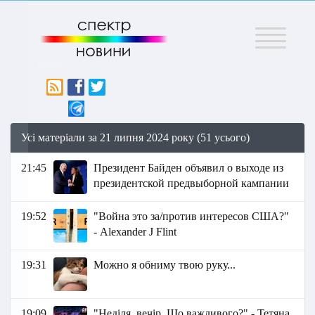
Меню
Усі матеріали за 21 липня 2024 року (51 усього)
21:45
Президент Байден объявил о выходе из
президентской предвыборной кампании
19:52
"Война это за/против интересов США?"
- Alexander J Flint
19:31
Можно я обниму твою руку...
19:09
"Неділя, вечір. Що важливого?" - Тетяна