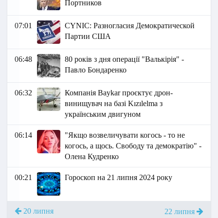
Портников
07:01
СYNIC: Разногласия Демократической
Партии США
06:48
80 років з дня операції "Валькірія" -
Павло Бондаренко
06:32
Компанія Baykar проєктує дрон-
винищувач на базі Kızılelma з
українським двигуном
06:14
"Якщо возвеличувати когось - то не
когось, а щось. Свободу та демократію" -
Олена Кудренко
00:21
Гороскоп на 21 липня 2024 року
20 липня
22 липня