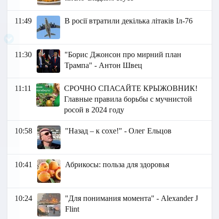
11:49
В росії втратили декілька літаків Іл-76
11:30
"Борис Джонсон про мирний план
Трампа" - Антон Швец
11:11
СРОЧНО СПАСАЙТЕ КРЫЖОВНИК!
Главные правила борьбы с мучнистой
росой в 2024 году
10:58
"Назад – к сохе!" - Олег Ельцов
10:41
Абрикосы: польза для здоровья
10:24
"Для понимания момента" - Alexander J
Flint