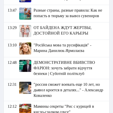
13:47
Разные страны, разные правила: Как не
попасть в тюрьму за вывоз сувениров
13:29
ОТ БАЙДЕНА ЖДУТ ЖЕРТВЫ,
ДОСТОЙНОЙ ЕГО КАРЬЕРЫ
13:10
"Російська мова та русифікація" -
Марина Данилюк-Ярмолаєва
12:48
ДЕМОНСТРАТИВНЕ ВБИВСТВО
ФАРІОН: хочуть забрати відчуття
безпеки | Суботній політклуб
12:31
"россия сможет воевать еще 10 лет, но
дьявол кроется в деталях..." - Александр
Коваленко
12:12
Мамины секреты "Рис с курицей в
кисло-сладком соусе"