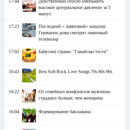
17:44
Действенный способ уменьшить
высокое артериальное давление за 5
минут
17:23
Последний « ламповый» канцлер
Германии дома смотрит ламповый
телевизор
17:02
Бабусині страви: "Гавайські тости"
16:43
Best Soft Rock Love Songs 70s 80s 90s
16:22
От семейных конфликтов мужчины
страдают больше, чем женщины
16:04
Формирование баклажана