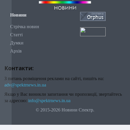
Новини
Стрічка новин
Статті
Думки
Архів
Контакти:
З питань розміщення реклами на сайті, пишіть на:
adv@spektrnews.in.ua
Якщо у Вас виникли запитання чи пропозиції, звертайтесь
за адресою:
info@spektrnews.in.ua
© 2015-2026 Новини Спектр.