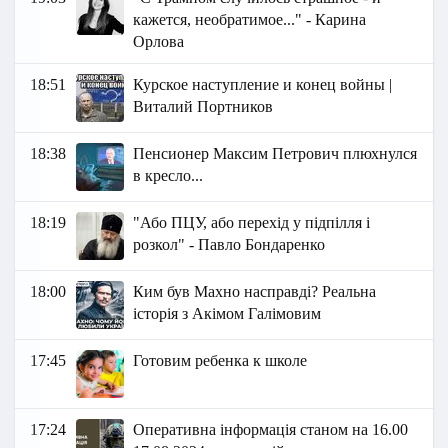
кажется, необратимое..." - Карина
Орлова
18:51
Курское наступление и конец войны |
Виталий Портников
18:38
Пенсионер Максим Петрович плюхнулся
в кресло...
18:19
"Або ПЦУ, або перехід у підпілля і
розкол" - Павло Бондаренко
18:00
Ким був Махно насправді? Реальна
історія з Акімом Галімовим
17:45
Готовим ребенка к школе
17:24
Оперативна інформація станом на 16.00