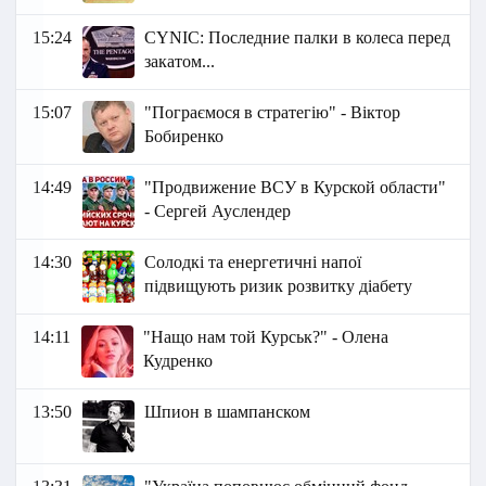
15:24
СYNIC: Последние палки в колеса перед
закатом...
15:07
"Пограємося в стратегію" - Віктор
Бобиренко
14:49
"Продвижение ВСУ в Курской области"
- Сергей Ауслендер
14:30
Солодкі та енергетичні напої
підвищують ризик розвитку діабету
14:11
"Нащо нам той Курськ?" - Олена
Кудренко
13:50
Шпион в шампанском