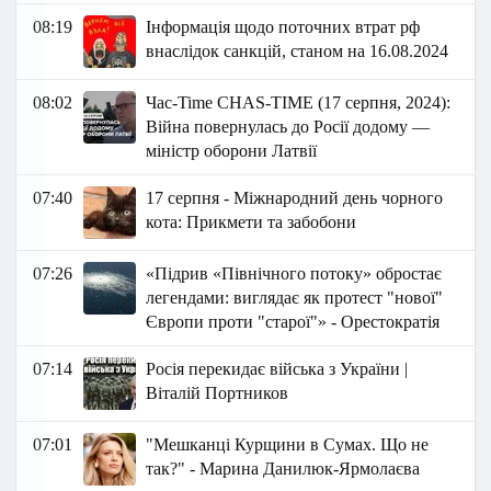
08:19
Інформація щодо поточних втрат рф
внаслідок санкцій, станом на 16.08.2024
08:02
Час-Time CHAS-TIME (17 серпня, 2024):
Війна повернулась до Росії додому —
міністр оборони Латвії
07:40
17 серпня - Міжнародний день чорного
кота: Прикмети та забобони
07:26
«Підрив «Північного потоку» обростає
легендами: виглядає як протест "нової"
Європи проти "старої"» - Орестократія
07:14
Росія перекидає війська з України |
Віталій Портников
07:01
"Мешканці Курщини в Сумах. Що не
так?" - Марина Данилюк-Ярмолаєва