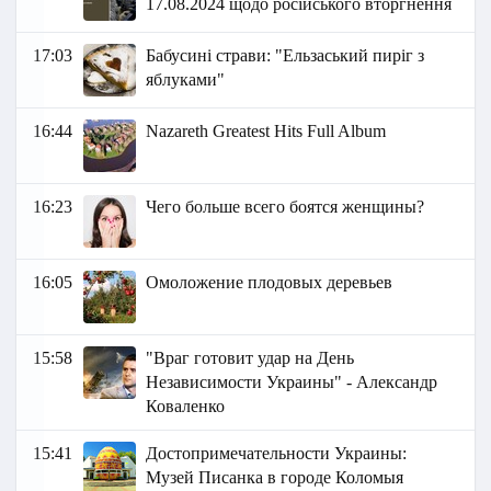
17.08.2024 щодо російського вторгнення
17:03
Бабусині страви: "Ельзаський пиріг з
яблуками"
16:44
Nazareth Greatest Hits Full Album
16:23
Чего больше всего боятся женщины?
16:05
Омоложение плодовых деревьев
15:58
"Враг готовит удар на День
Независимости Украины" - Александр
Коваленко
15:41
Достопримечательности Украины:
Музей Писанка в городе Коломыя