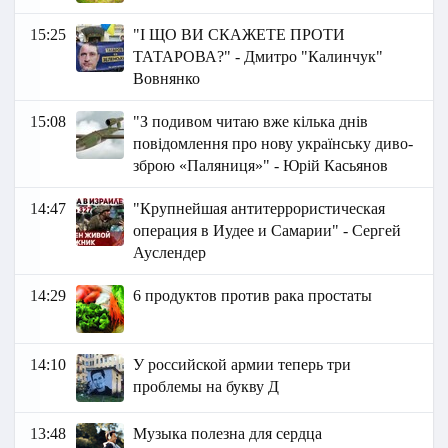
15:25
"І ЩО ВИ СКАЖЕТЕ ПРОТИ
ТАТАРОВА?" - Дмитро "Калинчук"
Вовнянко
15:08
"З подивом читаю вже кілька днів
повідомлення про нову українську диво-
зброю «Паляниця»" - Юрій Касьянов
14:47
"Крупнейшая антитeppopиcтическая
операция в Иудее и Самарии" - Сергей
Ауслендер
14:29
6 продуктов против рака простаты
14:10
У российской армии теперь три
проблемы на букву Д
13:48
Музыка полезна для сердца