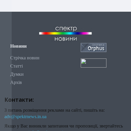
Новини
Стрічка новин
Статті
Думки
Архів
Контакти:
З питань розміщення реклами на сайті, пишіть на:
adv@spektrnews.in.ua
Якщо у Вас виникли запитання чи пропозиції, звертайтесь