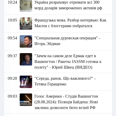
10:24
Україна розраховує отримати всі 300
млрд доларів заморожених активів рф
10:05
Французька мова. Разбор интервью: Как
Macron с блоггерами побратался
09:54
"Специальная дуровская операция" -
Игорь Эйдман
09:37
"Зачем на самом деле Ермак едет в
Вашингтон / Ракеты JASSM готовы к
полету" - Юрий Швец (ВИДЕО)
09:20
"Середа, ранок. Що важливого?" -
Тетяна Геращенко
09:03
Голос Америки - Студія Вашингтон
(28.08.2024): Позиція Байдена: Нові
заклики дозволити бити вглиб РФ