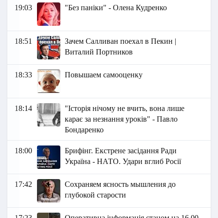
19:03
"Без паніки" - Олена Кудренко
18:51
Зачем Салливан поехал в Пекин |
Виталий Портников
18:33
Повышаем самооценку
18:14
"Історія нічому не вчить, вона лише
карає за незнання уроків" - Павло
Бондаренко
18:00
Брифінг. Екстрене засідання Ради
Україна - НАТО. Удари вглиб Росії
17:42
Сохраняем ясность мышления до
глубокой старости
17:23
Оперативна інформація станом на 16.00