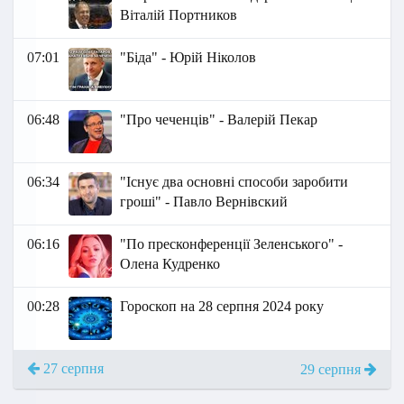
Віталій Портников
07:01
"Біда" - Юрій Ніколов
06:48
"Про чеченців" - Валерій Пекар
06:34
"Існує два основні способи заробити
гроші" - Павло Вернівский
06:16
"По пресконференції Зеленського" -
Олена Кудренко
00:28
Гороскоп на 28 серпня 2024 року
27 серпня
29 серпня