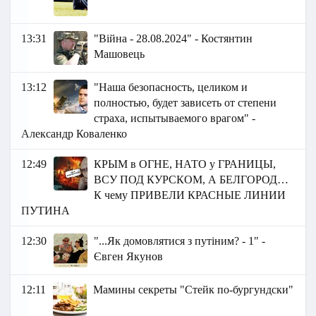
13:31
"Війна - 28.08.2024" - Костянтин
Машовець
13:12
"Наша безопасность, целиком и
полностью, будет зависеть от степени
страха, испытываемого врагом" -
Александр Коваленко
12:49
КРЫМ в ОГНЕ, НАТО у ГРАНИЦЫ,
ВСУ ПОД КУРСКОМ, А БЕЛГОРОД…
К чему ПРИВЕЛИ КРАСНЫЕ ЛИНИИ
ПУТИНА
12:30
"...Як домовлятися з путіним? - 1" -
Євген Якунов
12:11
Мамины секреты "Стейк по-бургундски"