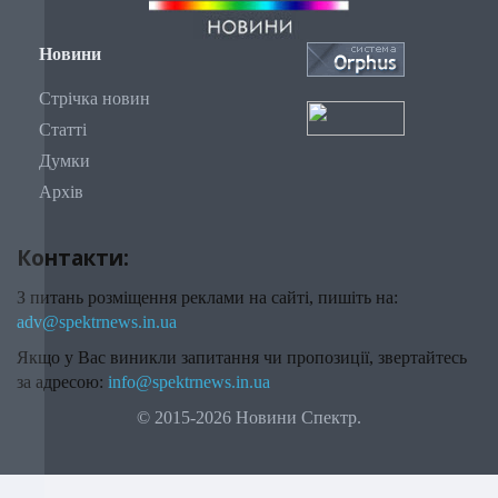
Новини
Стрічка новин
Статті
Думки
Архів
Контакти:
З питань розміщення реклами на сайті, пишіть на:
adv@spektrnews.in.ua
Якщо у Вас виникли запитання чи пропозиції, звертайтесь
за адресою:
info@spektrnews.in.ua
© 2015-2026 Новини Спектр.