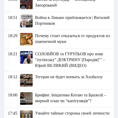
Запорізький
18:51
Война в Ливане приближается | Виталий
Портников
18:29
Почему стоит отказаться от продуктов из
пшеничной муки
18:21
СОЛОВЙОВ та ГУРУЛЬОВ про нову
"путінську" ДОКТРИНУ [Пародія]"" -
Юрий ВЕЛИКИЙ (ВИДЕО)
18:12
Тегеран не будет воевать за Хизбаллу
18:00
Брифінг. Ініціатива Китаю та Бразилії –
мирний план чи “капітуляція”?
17:45
Узнайте тайные стороны своей личности