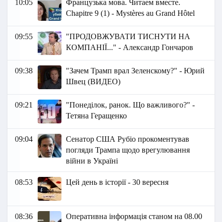
10:05
Французька мова. Читаем вместе.
Chapitre 9 (1) - Mystères au Grand Hôtel
09:55
"ПРОДОВЖУВАТИ ТИСНУТИ НА
КОМПАНІЇ..." - Александр Гончаров
09:38
"Зачем Трамп врал Зеленскому?" - Юрий
Швец (ВИДЕО)
09:21
"Понеділок, ранок. Що важливого?" -
Тетяна Геращенко
09:04
Сенатор США Рубіо прокоментував
погляди Трампа щодо врегулювання
війни в Україні
08:53
Цей день в історії - 30 вересня
08:36
Оперативна інформація станом на 08.00