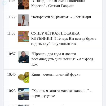
11:46
"Сьогодні Росія стала Північною
Кореєю" - Степан Гавриш
11:27
"Конфлікти з Єрмаком" - Олег Шарп
11:08
СУПЕР ЛЁГКАЯ ПОСАДКА
КЛУБНИКИ!!! Теперь Вы всегда будете
садить клубнику только так
10:57
"Прошли два года и двести
восемнадцать дней войны" - Альфред
Кох
10:40
Киви - очень полезный фрукт
10:23
"Хочеться запити матюки кавою..." -
Юрій Луценко