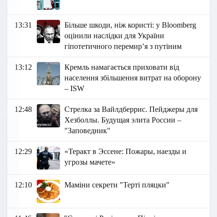
13:31
Більше шкоди, ніж користі: у Bloomberg
оцінили наслідки для України
гіпотетичного перемир’я з путіним
13:12
Кремль намагається приховати від
населення збільшення витрат на оборону
– ISW
12:48
Стрелка за Вайлдберрис. Пейджеры для
Хезболлы. Будущая элита России –
"Заповедник"
12:29
«Теракт в Эссене: Пожары, наезды и
угрозы мачете»
12:10
Маміни секрети "Терті пляцки"