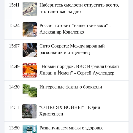
15:41
Наберитесь смелости отпустить все то,
что тянет вас на дно
15:24
Россия готовит "нашествие мяса" -
Александр Коваленко
15:07
Сито Сократа: Международный
раскольник и отщепенец
14:49
"Новый порядок. ВВС Израиля бомбят
Ливан и Йемен" - Сергей Ауслендер
14:30
Интересные факты о брокколи
14:11
"О ЦЕЛЯХ ВОЙНЫ" - Юрий
Христензен
13:50
Развенчиваем мифы о здоровье