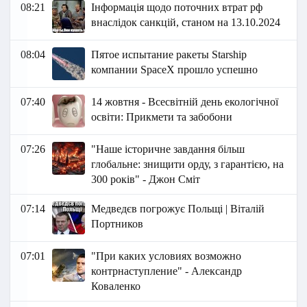
08:21
Інформація щодо поточних втрат рф
внаслідок санкцій, станом на 13.10.2024
08:04
Пятое испытание ракеты Starship
компании SpaceX прошло успешно
07:40
14 жовтня - Всесвітній день екологічної
освіти: Прикмети та забобони
07:26
"Наше історичне завдання більш
глобальне: знищити орду, з гарантією, на
300 років" - Джон Сміт
07:14
Медведєв погрожує Польщі | Віталій
Портников
07:01
"При каких условиях возможно
контрнаступление" - Александр
Коваленко