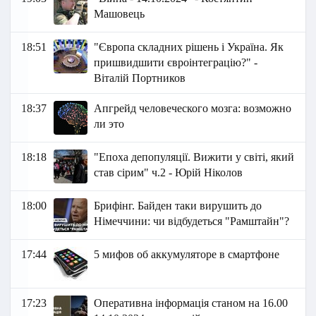
Машовець
18:51
"Європа складних рішень і Україна. Як
пришвидшити євроінтеграцію?" -
Віталій Портников
18:37
Апгрейд человеческого мозга: возможно
ли это
18:18
"Епоха депопуляції. Вижити у світі, який
став сірим" ч.2 - Юрій Ніколов
18:00
Брифінг. Байден таки вирушить до
Німеччини: чи відбудеться "Рамштайн"?
17:44
5 мифов об аккумуляторе в смартфоне
17:23
Оперативна інформація станом на 16.00