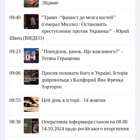
Эйдман
09:40
"Трамп -“фашист до мозга костей”
(генерал Милли) / Остановить
преступление против Украины/" - Юрий
Швец (ВИДЕО)
09:23
"Понеділок, ранок. Що важливого?" -
Тетяна Геращенко
09:06
Просив поховати його в Україні. Історія
добровольця з Каліфорнії Яна Френка
Торторічі
08:55
Цей день в історії - 14 жовтня
08:38
Оперативна інформація станом на 08.00
14.10.2024 щодо російського вторгнення