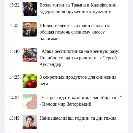
15:22
Возле митинга Трампа в Калифорнии
задержали вооруженного мужчину
15:05
Шольц надеется сохранить власть,
обещая помочь среднему классу
налогами
14:46
"Атака беспилотника на военную базу:
Погибли солдаты-срочники" - Сергей
Ауслендер
14:25
8 секретных продуктов для снижения
веса
14:07
"Час розкидати каміння, і час збирати..."
- Володимир Запорізький
13:49
Найнещасливіші години та дні тижня