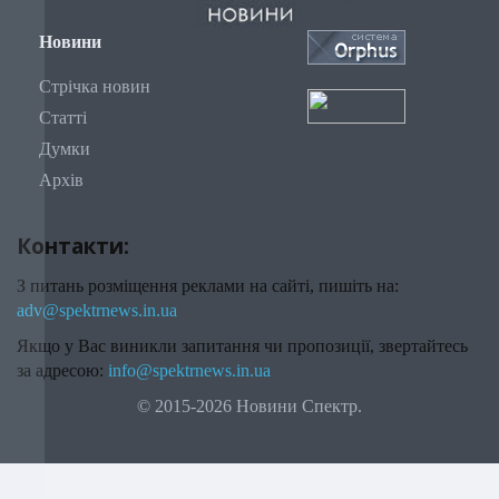
Новини
Стрічка новин
Статті
Думки
Архів
Контакти:
З питань розміщення реклами на сайті, пишіть на:
adv@spektrnews.in.ua
Якщо у Вас виникли запитання чи пропозиції, звертайтесь
за адресою:
info@spektrnews.in.ua
© 2015-2026 Новини Спектр.