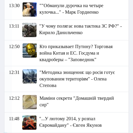
13:30
""Обманули дурочка на четыре
кулочка..." - Марк Гордиенко
13:11
"У чому полягає нова тактика ЗС РФ?" -
Кирило Данильченко
12:50
Кто приказывает Путину? Торговая
война Китая и ЕС. Госдума и
квадроберы – "Заповедник"
12:31
"Методика знищення: що росія готує
окупованим територіям" - Олена
Степова
12:12
Маміни секрети "Домашній твердий
сир"
11:48
"...У лютому 2014, у розпал
Євромайдану" - Євген Якунов