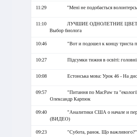
11:29
"Мені не подобається волонтерсь
11:10
ЛУЧШИЕ ОДНОЛЕТНИЕ ЦВЕТЫ, кот
Выбор биолога
10:46
"Вот и подошел к концу триста 
10:27
Підсумки тижня в освіті: головні
10:08
Естонська мова: Урок 46 - На ди
09:57
"Питання по MacPaw та "екології
Олександр Карпюк
09:40
"Аналитики США о начале и пер
(ВИДЕО)
09:23
"Субота, ранок. Що важливого?"