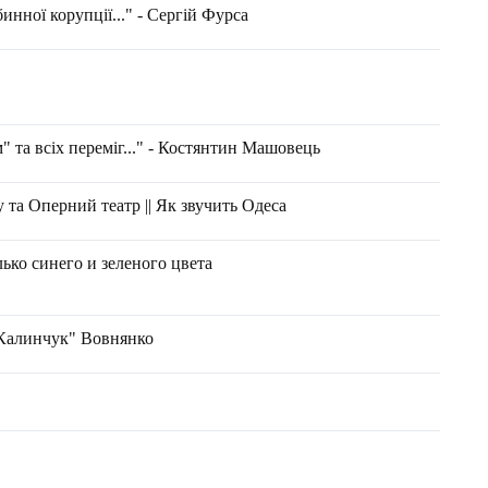
инної корупції..." - Сергій Фурса
" та всіх переміг..." - Костянтин Машовець
 та Оперний театр || Як звучить Одеса
ько синего и зеленого цвета
Калинчук" Вовнянко
"