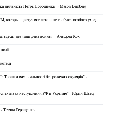
ка діяльність Петра Порошенка" - Mason Lemberg
орые цветут все лето и не требуют особого ухода.
пятьдесят девятый день войны" - Альфред Кох
 події
скотеці
": Трошки вам реальності без рожевих окулярів" -
спективах наступления РФ в Украине" - Юрий Швец
 - Тетяна Геращенко