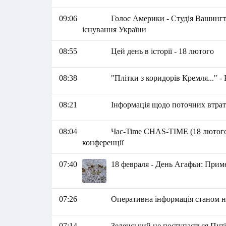
09:06
Голос Америки - Студія Вашингто
існування України
08:55
Цей день в історії - 18 лютого
08:38
"Плітки з коридорів Кремля..." 
08:21
Інформація щодо поточних втрат
08:04
Час-Time CHAS-TIME (18 лютого,
конференції
07:40
18 февраля - День Агафьи: Прим
07:26
Оперативна інформація станом на
07:14
Зеленський не поступається Путі