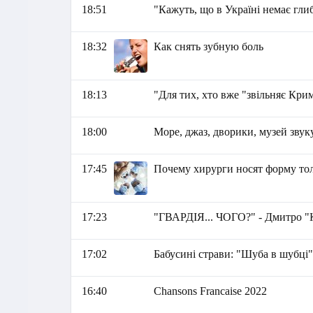
18:51
"Кажуть, що в Україні немає глиб
18:32
Как снять зубную боль
18:13
"Для тих, хто вже "звільняє Крим
18:00
Море, джаз, дворики, музей звуку
17:45
Почему хирурги носят форму тол
17:23
"ГВАРДІЯ... ЧОГО?" - Дмитро "
17:02
Бабусині страви: "Шуба в шубці
16:40
Chansons Francaise 2022