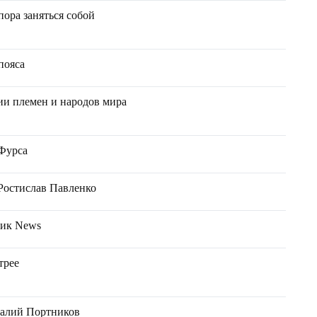
ора заняться собой
пояса
и племен и народов мира
 Фурса
- Ростислав Павленко
рик News
трее
талий Портников