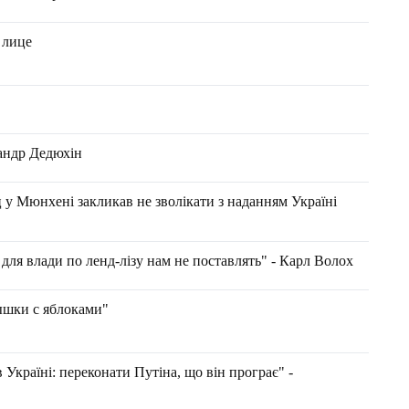
 лице
андр Дедюхін
у Мюнхені закликав не зволікати з наданням Україні
для влади по ленд-лізу нам не поставлять" - Карл Волох
шки с яблоками"
Україні: переконати Путіна, що він програє" -