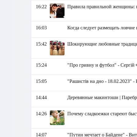
16:22
Правила правильной женщины: п
16:03
Когда следует размещать ловчие 
15:42
Шокирующие любовные традици
15:24
"Про гривну и футбол" - Сергій
15:05
"Рашистів на дно - 18.02.2023" 
14:44
Деревянные макинтоши | Пареб
14:26
Почему сладкоежки стареют быс
14:07
"Путин мечтает о Байдене" - Ви