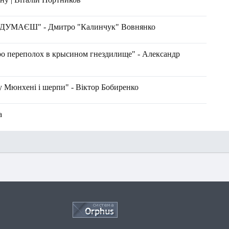
МАЄШ" - Дмитро "Калинчук" Вовнянко
ро переполох в крысином гнездилище" - Александр
у Мюнхені і шерпи" - Віктор Бобиренко
а