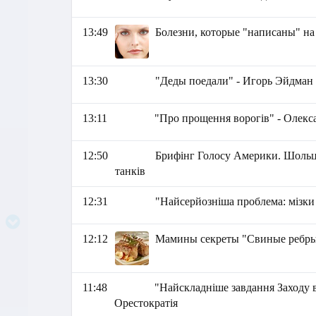
13:49
Болезни, которые "написаны" на
13:30
"Деды поедали" - Игорь Эйдман
13:11
"Про прощення ворогів" - Олекс
12:50
Брифінг Голосу Америки. Шольц 
танків
12:31
"Найсерйозніша проблема: мізки 
12:12
Мамины секреты "Свиные ребры
11:48
"Найскладніше завдання Заходу в 
Орестократія