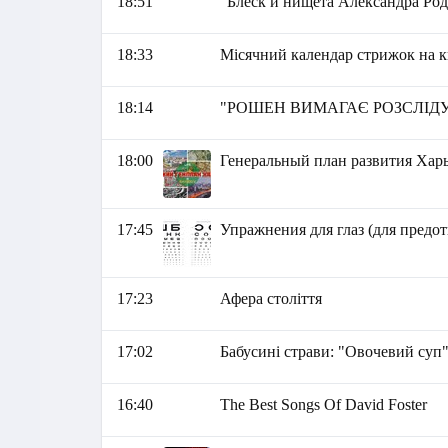
18:51
"Блеск и нищета Александра Род
18:33
Місячний календар стрижок на к
18:14
"РОШЕН ВИМАГАЄ РОЗСЛІДУВА
18:00
Генеральный план развития Харь
17:45
Упражнения для глаз (для предо
17:23
Афера століття
17:02
Бабусині страви: "Овочевий суп
16:40
The Best Songs Of David Foster