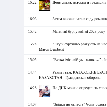
16:22
День смеха: история и традиции
16:03
Зачем высаживать в саду ромаш
15:42
Магнітні бурі у квітні 2023 року
15:24
"Люди бурхливо реагують на нас
Mason Lemberg
15:05
"Всяка іміє свій ум голова…" - І
14:44
Рахмет вам, КАЗАХСКИЕ БРАТЬ
КАЗАХСТАН - Гражданская оборона
14:26
По ДНК можно определить спос
14:07
"Звідки ця напасть? Чому рулят