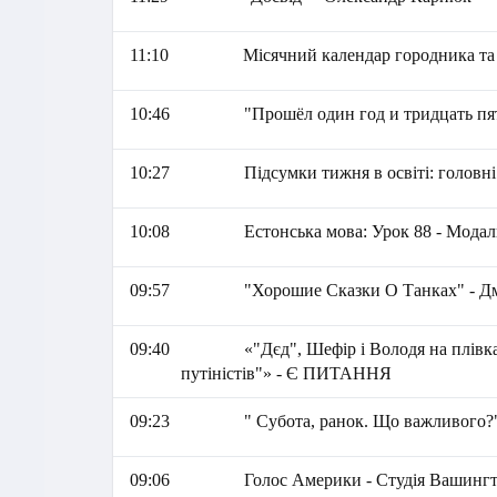
11:10
Місячний календар городника та 
10:46
"Прошёл один год и тридцать пя
10:27
Підсумки тижня в освіті: головні
10:08
Естонська мова: Урок 88 - Модал
09:57
"Хорошие Сказки О Танках" - 
09:40
«"Дєд", Шефір і Володя на плівк
путіністів"» - Є ПИТАННЯ
09:23
" Субота, ранок. Що важливого?
09:06
Голос Америки - Студія Вашингто