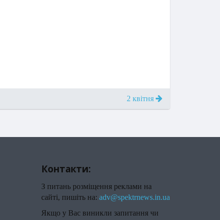
2 квітня
Контакти:
З питань розміщення реклами на
сайті, пишіть на:
adv@spektrnews.in.ua
Якщо у Вас виникли запитання чи