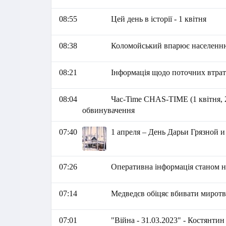
08:55
Цей день в історії - 1 квітня
08:38
Коломойський впарює населенню 
08:21
Інформація щодо поточних втрат 
08:04
Час-Time CHAS-TIME (1 квітня, 
обвинувачення
07:40
1 апреля – День Дарьи Грязной 
07:26
Оперативна інформація станом на
07:14
Медведєв обіцяє вбивати миротв
07:01
"Війна - 31.03.2023" - Костянти