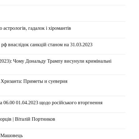
астрологів, гадалок і хіромантів
рф внаслідок санкцій станом на 31.03.2023
2023): Чому Дональду Трампу висунули кримінальні
и Хризанта: Приметы и суеверия
 06.00 01.04.2023 щодо російського вторгнення
орців | Віталій Портников
н Машовець