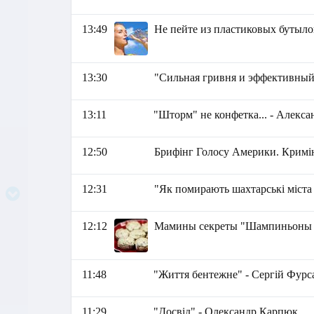
13:49
Не пейте из пластиковых бутыло
13:30
"Сильная гривня и эффективный
13:11
"Шторм" не конфетка... - Алекс
12:50
Брифінг Голосу Америки. Кримін
12:31
"Як помирають шахтарські міста
12:12
Мамины секреты "Шампиньоны 
11:48
"Життя бентежне" - Сергій Фурс
11:29
"Досвід" - Олександр Карпюк