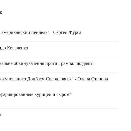
к
 американский пендель" - Сергей Фурса
андр Коваленко
альне обвинувачення проти Трампа: що далі?
 окупованого Донбасу. Свердловськ" - Олена Степова
фаршированные курицей и сыром"
а