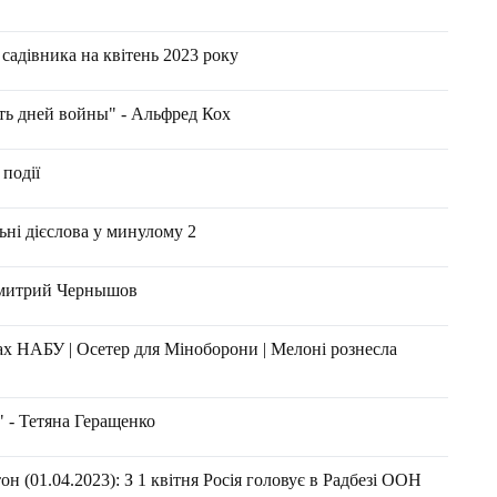
садівника на квітень 2023 року
ть дней войны" - Альфред Кох
 події
ьні дієслова у минулому 2
Дмитрий Чернышов
ах НАБУ | Осетер для Міноборони | Мелоні рознесла
" - Тетяна Геращенко
н (01.04.2023): З 1 квітня Росія головує в Радбезі ООН