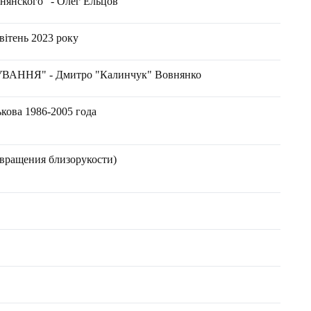
нянского" - Олег Ельцов
вітень 2023 року
ННЯ" - Дмитро "Калинчук" Вовнянко
кова 1986-2005 года
твращения близорукости)
"