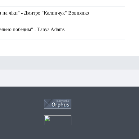
в на ліки" - Дмитро "Калинчук" Вовнянко
ельно победим" - Тanya Adams