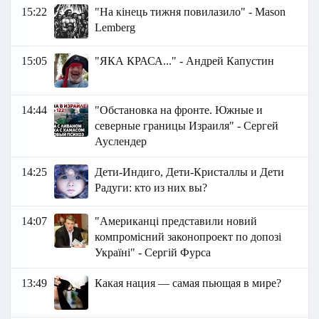
15:22
"На кінець тижня повилазило" - Маson
Lemberg
15:05
"ЯКА КРАСА..." - Андрей Капустин
14:44
"Обстановка на фронте. Южные и
северные границы Израиля" - Сергей
Ауслендер
14:25
Дети-Индиго, Дети-Кристаллы и Дети
Радуги: кто из них вы?
14:07
"Американці представили новий
компромісний законопроект по допозі
Україні" - Сергій Фурса
13:49
Какая нация — самая пьющая в мире?