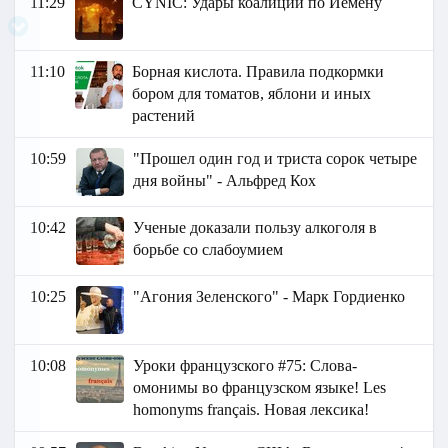
11:29
СYNIC: Удары коалиции по Йемену
11:10
Борная кислота. Правила подкормки
бором для томатов, яблони и иных
растений
10:59
"Прошел один год и триста сорок четыре
дня войны" - Альфред Кох
10:42
Ученые доказали пользу алкоголя в
борьбе со слабоумием
10:25
"Агония Зеленского" - Марк Гордиенко
10:08
Уроки французского #75: Слова-
омонимы во французском языке! Les
homonyms français. Новая лексика!