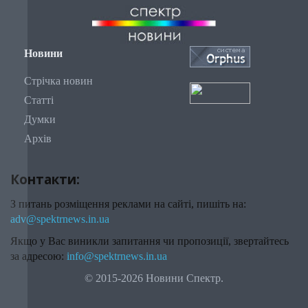
Новини
Стрічка новин
Статті
Думки
Архів
Контакти:
З питань розміщення реклами на сайті, пишіть на:
adv@spektrnews.in.ua
Якщо у Вас виникли запитання чи пропозиції, звертайтесь
за адресою:
info@spektrnews.in.ua
© 2015-2026 Новини Спектр.