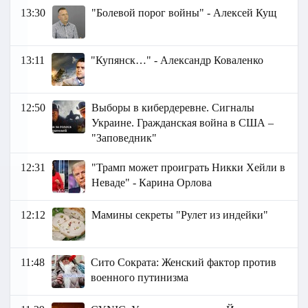
13:30
"Болевой порог войны" - Алексей Кущ
13:11
"Купянск…" - Александр Коваленко
12:50
Выборы в кибердеревне. Сигналы
Украине. Гражданская война в США –
"Заповедник"
12:31
"Трамп может проиграть Никки Хейли в
Неваде" - Карина Орлова
12:12
Мамины секреты "Рулет из индейки"
11:48
Сито Сократа: Женский фактор против
военного путинизма