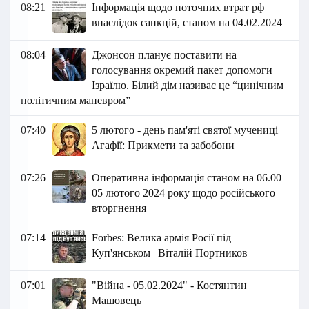
08:21
Інформація щодо поточних втрат рф
внаслідок санкцій, станом на 04.02.2024
08:04
Джонсон планує поставити на
голосування окремий пакет допомоги
Ізраїлю. Білий дім називає це “цинічним
політичним маневром”
07:40
5 лютого - день пам'яті святої мучениці
Агафії: Прикмети та забобони
07:26
Оперативна інформація станом на 06.00
05 лютого 2024 року щодо російського
вторгнення
07:14
Forbes: Велика армія Росії під
Куп'янськом | Віталій Портников
07:01
"Війна - 05.02.2024" - Костянтин
Машовець