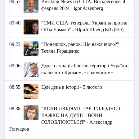
09:57
Breaking News из США. Воскресенье, 4
февраля 2024 - Igor Aizenberg
09:40
"СМИ США: генералы Украины против
ОПы Ермака" - Юрий Швец (ВИДЕО)
09:23
"Понеділок, ранок. Що важливого?" -
Тетяна Геращенко
09:06
Дуда: окупація Росією території України,
включно з Кримом, «є злочином»
08:55
Цей день в історії - 5 лютого
08:38
"КОЛИ ЛЮДЯМ СТАЄ ГОЛОДНО І
ВАЖКО НА ДУШІ – ВОНИ
ОЗЛОБЛЮЮТЬСЯ" - Александр
Гончаров