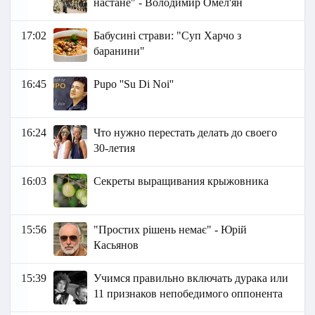
настане" - Володимир Омел'ян
17:02
Бабусині страви: "Суп Харчо з
баранини"
16:45
Pupo ''Su Di Noi''
16:24
Что нужно перестать делать до своего
30-летия
16:03
Секреты выращивания крыжовника
15:56
"Простих рішень немає" - Юрій
Касьянов
15:39
Учимся правильно включать дурака или
11 признаков непобедимого оппонента