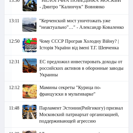
13:30
"НЕЛОГІЧНА ПОВЕДІНКА МОСКВИ"
- Дмитро "Калинчук" Вовнянко
13:11
"Керченский мост уничтожать уже
“неактуально”…" - Александр Коваленко
12:50
Чому СССР Програв Холодну Війну? |
Історія України від імені Т.Г. Шевченка
12:31
ЕС предложил инвестировать доходы от
российских активов в оборонные заводы
Украины
12:12
Мамины секреты "Курица по-
французски в мультиварке"
11:48
Парламент Эстонии(Рийгикогу) признал
Московский патриархат организацией,
поддерживающей агрессию