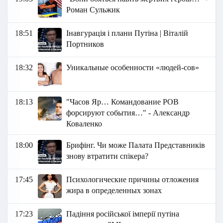
Роман Сульжик
18:51
Інавгурація і плани Путіна | Віталій
Портников
18:32
Уникальные особенности «людей-сов»
18:13
"Часов Яр… Командование РОВ
форсируют события…" - Александр
Коваленко
18:00
Брифінг. Чи може Палата Представників
знову втратити спікера?
17:45
Психологические причины отложения
жира в определенных зонах
17:23
Падіння російської імперії путіна