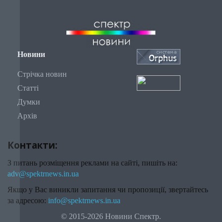
Новини
Стрічка новин
Статті
Думки
Архів
Контакти:
З питань розміщення реклами на сайті, пишіть на:
adv@spektrnews.in.ua
Якщо у Вас виникли запитання чи пропозиції, звертайтесь
за адресою:
info@spektrnews.in.ua
© 2015-2026 Новини Спектр.