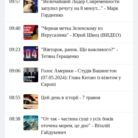
09:57
"Величайший Лидер Современности
запулил речугу на 8 минут..." - Марк
Гордиенко
09:40
"Черная метка Зеленскому из
Иерусалима" - Юрий Швец (ВИДЕО)
09:23
"Вівторок, ранок. Що важливого?" -
Тетяна Геращенко
09:06
Голос Америки - Студія Вашингтон
(07.05.2024): Глава Китаю із візитом у
Європі
08:55
Цей день в історії - 7 травня
08:38
"От так - частина суші з усіх боків
оточена морем, це дно" - Віталій
Гайдукевич