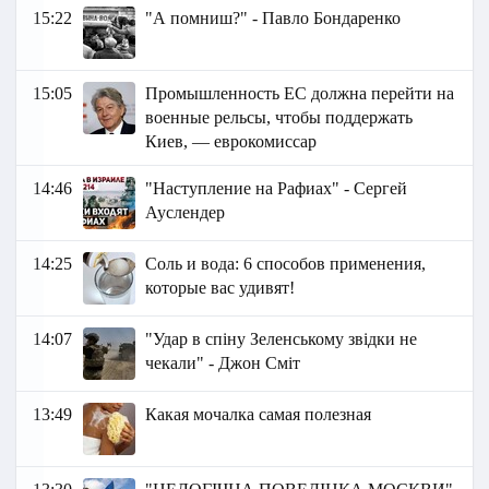
15:22
"А помниш?" - Павло Бондаренко
15:05
Промышленность ЕС должна перейти на
военные рельсы, чтобы поддержать
Киев, — еврокомиссар
14:46
"Наступление на Рафиах" - Сергей
Ауслендер
14:25
Соль и вода: 6 способов применения,
которые вас удивят!
14:07
"Удар в спіну Зеленському звідки не
чекали" - Джон Сміт
13:49
Какая мочалка самая полезная