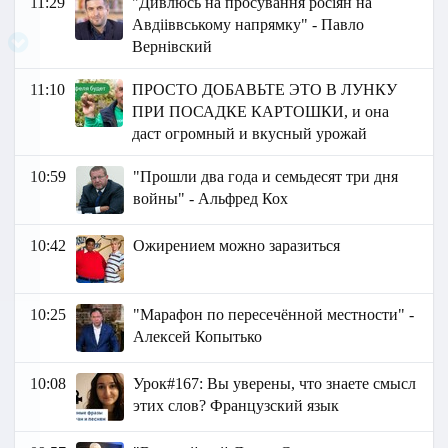
11:29
"Дивлюсь на просування росіян на
Авдііввському напрямку" - Павло
Вернівский
11:10
ПРОСТО ДОБАВЬТЕ ЭТО В ЛУНКУ
ПРИ ПОСАДКЕ КАРТОШКИ, и она
даст огромный и вкусный урожай
10:59
"Прошли два года и семьдесят три дня
войны" - Альфред Кох
10:42
Ожирением можно заразиться
10:25
"Марафон по пересечённой местности" -
Алексей Копытько
10:08
Урок#167: Вы уверены, что знаете смысл
этих слов? Французский язык