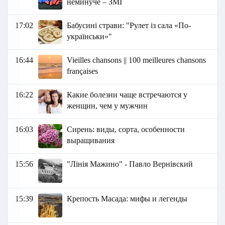
неминуче – ЗМІ
17:02
Бабусині страви: "Рулет із сала «По-
українськи»"
16:44
Vieilles chansons || 100 meilleures chansons
françaises
16:22
Какие болезни чаще встречаются у
женщин, чем у мужчин
16:03
Сирень: виды, сорта, особенности
выращивания
15:56
"Лінія Мажино" - Павло Вернівский
15:39
Крепость Масада: мифы и легенды