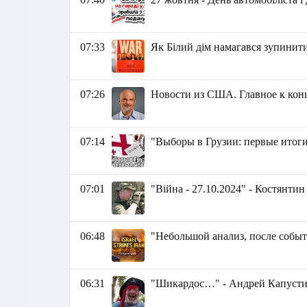
07:33
Як Білий дім намагався зупинити
07:26
Новости из США. Главное к концу
07:14
"Выборы в Грузии: первые итоги
07:01
"Війна - 27.10.2024" - Костянти
06:48
"Небольшой анализ, после событи
06:31
"Шикардос…" - Андрей Капуст