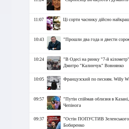
11:07
Ці сорти часнику дійсно найкра
10:43
"Прошли два года и двести соро
10:24
"В Одесі на ринку "7-й кілометр
Дмитро "Калинчук" Вовнянко
10:05
Французский по песням. Willy Willi
09:57
"Путін спіймав облизня в Казані, 
Чепінога
09:37
"Остін ПОПУСТИВ Зеленського. 
Бобиренко