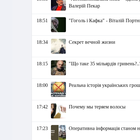
Валерій Пекар
18:51
"Гоголь і Кафка" - Віталій Порт
18:34
Секрет вечной жизни
18:15
"Що таке 35 мільярдів гривень?.
18:00
Реальна історія українських гро
17:42
Почему мы теряем волосы
17:23
Оперативна інформація станом на