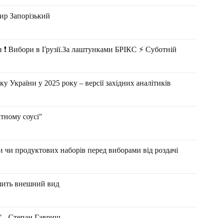
ир Запорізький
н ❗️ Вибори в Грузії.За лаштунками БРІКС ⚡️ Суботній
у України у 2025 року – версії західних аналітиків
тному соусі"
ки чи продуктових наборів перед виборами від роздачі
шить внешний вид
" - Степан Гавриш