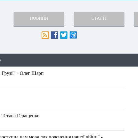
НОВИНИ
СТАТТІ
)
 Грузії" - Олег Шарп
- Тетяна Геращенко
доступна нам мова для пояснення нашої війни" -