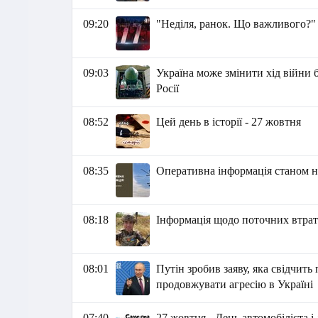
09:20
"Неділя, ранок. Що важливого?"
09:03
Україна може змінити хід війни 
Росії
08:52
Цей день в історії - 27 жовтня
08:35
Оперативна інформація станом на
08:18
Інформація щодо поточних втрат 
08:01
Путін зробив заяву, яка свідчить
продовжувати агресію в Україні
07:40
27 жовтня - День автомобіліста 