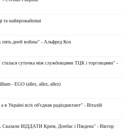
щі та найврожайніші
к пять дней войны" - Альфред Кох
" сталася сутичка між службовцями ТЦК і торговцями" -
am - EGO (allez, allez, allez)
а в Україні всіх об'єднав радіодиктант" - Віталій
Сказали ВІДДАТИ Крим, Донбас і Південь" - Віктор