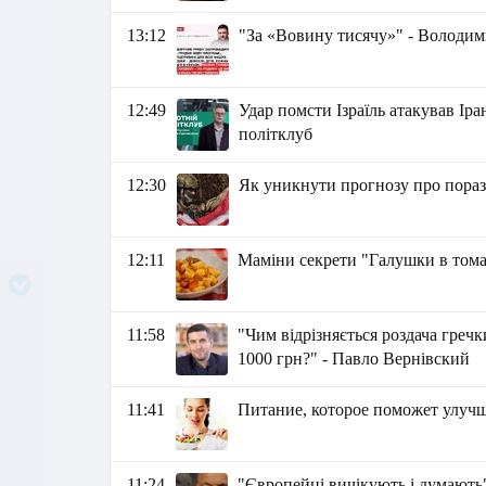
13:12
"За «Вовину тисячу»" - Володим
12:49
Удар помсти Ізраїль атакував Іра
політклуб
12:30
Як уникнути прогнозу про поразк
12:11
Маміни секрети "Галушки в тома
11:58
"Чим відрізняється роздача греч
1000 грн?" - Павло Вернівский
11:41
Питание, которое поможет улуч
11:24
"Європейці вичікують і думають