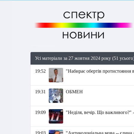
Усі матеріали за 27 жовтня 2024 року (51 усього
19:52
"Набирає обертів протистояння в
19:31
ОБМЕН
19:09
"Неділя, вечір. Що важливого?" 
19:03
"Антиколоніальна мова -- єдина 