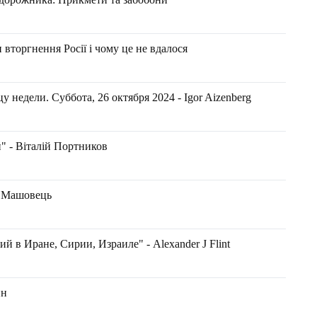
 вторгнення Росії і чому це не вдалося
 недели. Суббота, 26 октября 2024 - Igor Aizenberg
" - Віталій Портников
н Машовець
й в Иране, Сирии, Израиле" - Аlexander J Flint
ин