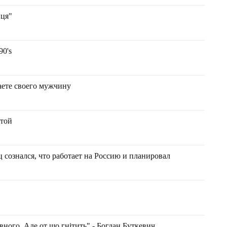
иця"
0's
шаете своего мужчину
атой
сознался, что работает на Россию и планировал
ивного. Але от що гнітить" - Богдан Буткевич