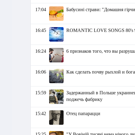
17:04
Бабусині страви: "Домашня гірч
16:45
ROMANTIC LOVE SONGS 80's 9
16:24
6 признаков того, что вы разру
16:06
Как сделать почву рыхлой и бог
15:59
Задержанный в Польше украинец 
поджечь фабрику
15:42
Отец папарацци
15:25
"У Вовіній тисячі нема нічого д