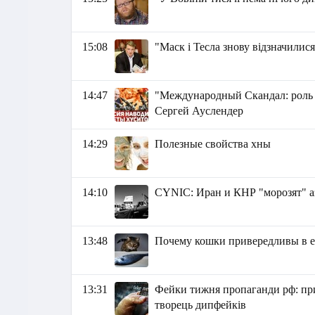
15:08
"Маск і Тесла знову відзначилис
14:47
"Международный Скандал: роль 
Сергей Ауслендер
14:29
Полезные свойства хны
14:10
СYNIC: Иран и КНР "морозят" а
13:48
Почему кошки привередливы в е
13:31
Фейки тижня пропаганди рф: при
творець дипфейків