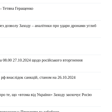
 - Тетяна Геращенко
без дозволу Заходу – аналітики про удари дронами углиб
 08.00 27.10.2024 щодо російського вторгнення
рф внаслідок санкцій, станом на 26.10.2024
 про те, що «втома від України» Заходу заохочує Росію
і дорожника: Прикмети та забобони