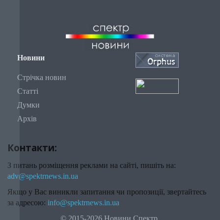
Новини
Стрічка новин
Статті
Думки
Архів
Контакти:
З питань розміщення реклами на сайті, пишіть на:
adv@spektrnews.in.ua
Якщо у Вас виникли запитання чи пропозиції, звертайтесь
за адресою:
info@spektrnews.in.ua
© 2015-2026 Новини Спектр.