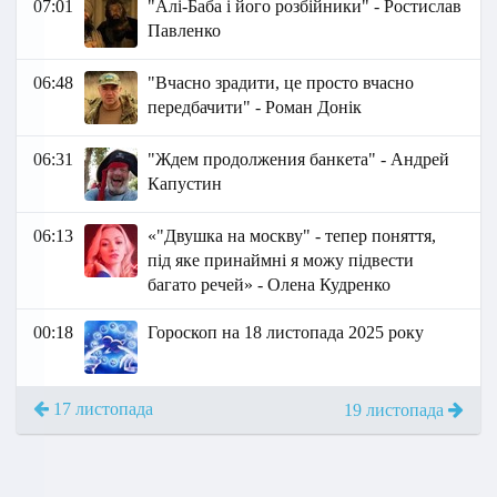
07:01
"Алі-Баба і його розбійники" - Ростислав
Павленко
06:48
"Вчасно зрадити, це просто вчасно
передбачити" - Роман Донік
06:31
"Ждем продолжения банкета" - Андрей
Капустин
06:13
«"Двушка на москву" - тепер поняття,
під яке принаймні я можу підвести
багато речей» - Олена Кудренко
00:18
Гороскоп на 18 листопада 2025 року
17 листопада
19 листопада