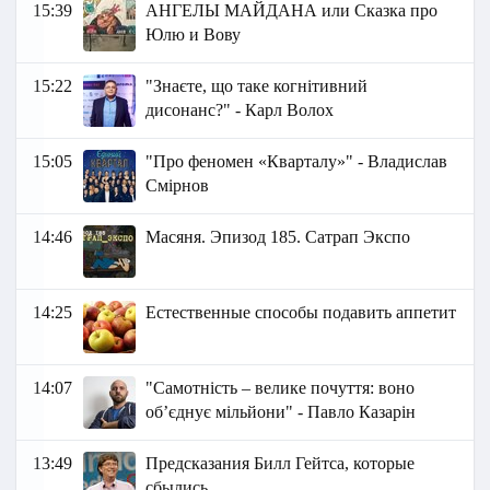
15:39
АНГЕЛЫ МАЙДАНА или Сказка про
Юлю и Вову
15:22
"Знаєте, що таке когнітивний
дисонанс?" - Карл Волох
15:05
"Про феномен «Кварталу»" - Владислав
Смірнов
14:46
Масяня. Эпизод 185. Сатрап Экспо
14:25
Естественные способы подавить аппетит
14:07
"Самотність – велике почуття: воно
об’єднує мільйони" - Павло Казарін
13:49
Предсказания Билл Гейтса, которые
сбылись