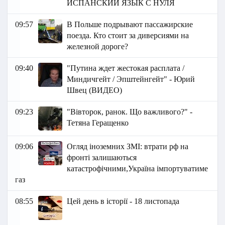
ИСПАНСКИЙ ЯЗЫК С НУЛЯ
09:57
В Польше подрывают пассажирские
поезда. Кто стоит за диверсиями на
железной дороге?
09:40
"Путина ждет жестокая расплата /
Миндичгейт / Эпштейнгейт" - Юрий
Швец (ВИДЕО)
09:23
"Вівторок, ранок. Що важливого?" -
Тетяна Геращенко
09:06
Огляд іноземних ЗМІ: втрати рф на
фронті залишаються
катастрофічними,Україна імпортуватиме
газ
08:55
Цей день в історії - 18 листопада