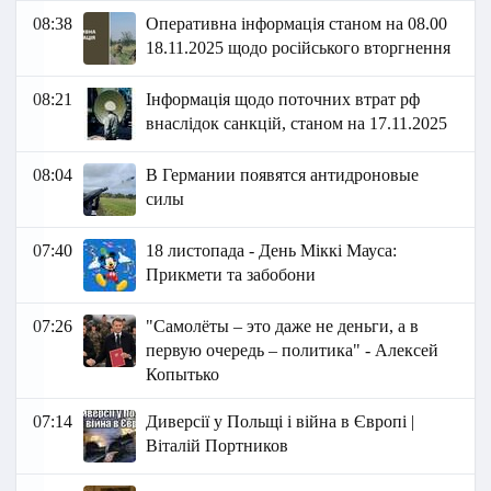
08:38
Оперативна інформація станом на 08.00
18.11.2025 щодо російського вторгнення
08:21
Інформація щодо поточних втрат рф
внаслідок санкцій, станом на 17.11.2025
08:04
В Германии появятся антидроновые
силы
07:40
18 листопада - День Міккі Мауса:
Прикмети та забобони
07:26
"Самолёты – это даже не деньги, а в
первую очередь – политика" - Алексей
Копытько
07:14
Диверсії у Польщі і війна в Європі |
Віталій Портников