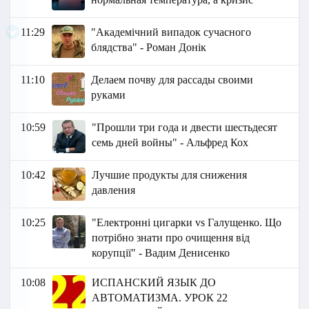
11:29
"Академічний випадок сучасного
блядства" - Роман Донік
11:10
Делаем почву для рассады своими
руками
10:59
"Прошли три года и двести шестьдесят
семь дней войны" - Альфред Кох
10:42
Лучшие продукты для снижения
давления
10:25
"Електронні цигарки vs Галущенко. Що
потрібно знати про очищення від
корупції" - Вадим Денисенко
10:08
ИСПАНСКИЙ ЯЗЫК ДО
АВТОМАТИЗМА. УРОК 22