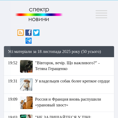
Меню
Усі матеріали за 18 листопада 2025 року (50 усього)
19:52
"Вівторок, вечір. Що важливого?" -
Тетяна Геращенко
19:31
У владельцев собак более крепкое сердце
19:09
Россия и Франция вновь распушили
«урановый хвост»
19:03
"НЕ ЗАЛИШАЙТЕСЯ У ТІНІ: