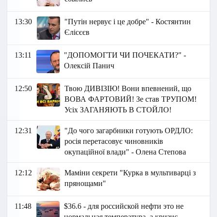
13:30
"Путін нервує і це добре" - Костянтин
Єлісєєв
13:11
"ДОПОМОГТИ ЧИ ПОЧЕКАТИ?" -
Олексій Панич
12:50
Твою ДИВІЗІЮ! Вони впевнений, що
ВОВА ФАРТОВИЙ! Зе став ТРУПОМ!
Усіх ЗАГАНЯЮТЬ В СТОЙЛО!
12:31
"До чого загарбники готують ОРДЛО:
росія перетасовує чиновників
окупаційної влади" - Олена Степова
12:12
Маміни секрети "Курка в мультиварці з
прянощами"
11:48
$36.6 - для российской нефти это не
нормальная температура, а кризис