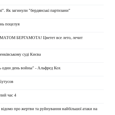
ні". Як загинули "бердянські партизани"
нь поцелуя
ОМ БЕРГАМОТА! Цветет все лето, лечит
нківському суді Києва
ь один день войны" - Альфред Кох
Бутусов
лий час 4
 відомо про жертви та руйнування найбільшої атаки на