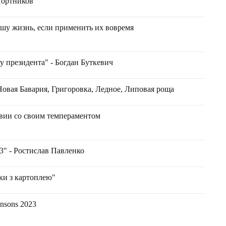
Портников
ашу жизнь, если применить их вовремя
су президента" - Богдан Буткевич
овая Бавария, Григоровка, Ледное, Липовая роща
твии со своим темпераментом
23" - Ростислав Павленко
ки з картоплею"
ansons 2023