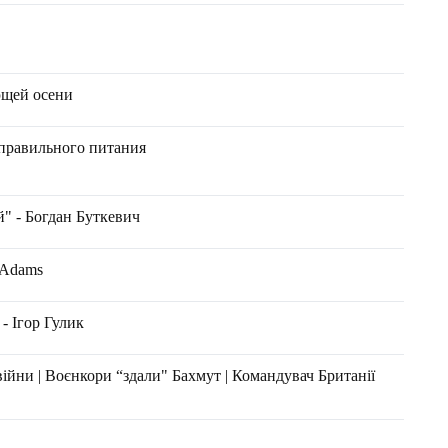
ющей осени
 правильного питания
й" - Богдан Буткевич
a Adams
- Ігор Гулик
війни | Воєнкори “здали" Бахмут | Командувач Британії