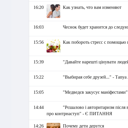
16:20
Как узнать, что вам изменяют
16:03
Чеснок будет хранится до следу
15:56
Как побороть стресс с помощью
15:39
"Давайте нарешті цінувати люде
15:22
"Выбирая себе друзей..." - Тany
15:05
"Медведєв закусує маніфестами" 
14:44
"Рєшалово і авторитаризм після 
про контрнаступ" - Є ПИТАННЯ
14:26
Почему дети дерутся