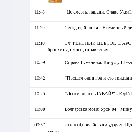
11:48
"Це смерть, пацани. Слава Украї
11:29
Сегодня, 6 июля – Всемирный де
11:10
ЭФФЕКТНЫЙ ЦВЕТОК С АРОМАТ
бронхиты, ожоги, отравления
10:59
Справа Гуменюка: Вибух у Шевче
10:42
"Прошел один год и сто тридцат
10:25
"Денги, денги ДАВАЙ!" - Юрій 
10:08
Болгарська мова: Урок 84 - Мину
09:57
Львів під російським ударом. Що
місто