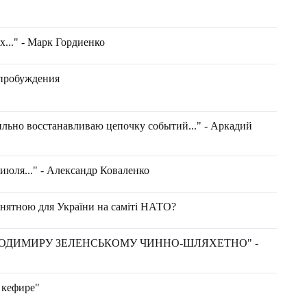
х..." - Марк Гордиенко
 пробуждения
вильно восстанавливаю цепочку событий..." - Аркадий
 июля..." - Александр Коваленко
йнятною для України на саміті НАТО?
ОЛОДИМИРУ ЗЕЛЕНСЬКОМУ ЧИННО-ШЛЯХЕТНО" -
 кефире"