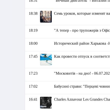
18:51
"Вечный двигатель" - Виталий 
18:38
Семь уроков, которые изменят в
18:19
"А тепер - про трупожерів з Офі
18:00
Исторический район Харькова -Н
17:45
Как провести отпуск в соответс
17:23
"Московитів - на дно! - 06.07.20
17:02
Бабусині страви: "Перцеві човни
16:41
Charles Aznavour Les Grandes Ch