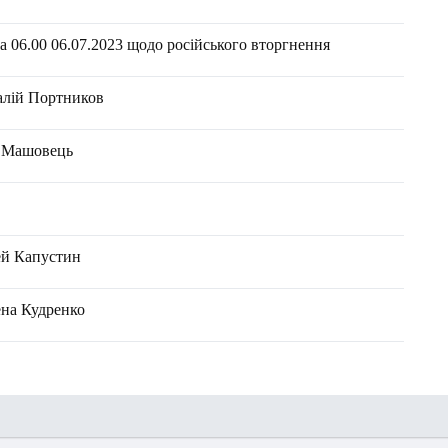
 06.00 06.07.2023 щодо російського вторгнення
талій Портников
н Машовець
ей Капустин
ена Кудренко