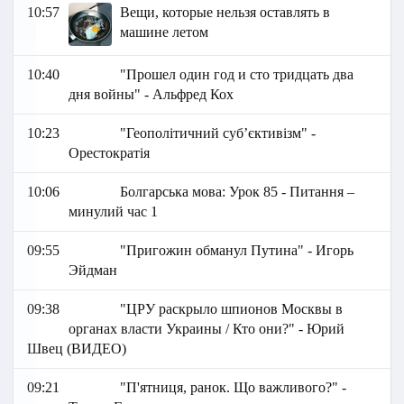
10:57
Вещи, которые нельзя оставлять в
машине летом
10:40
"Прошел один год и сто тридцать два
дня войны" - Альфред Кох
10:23
"Геополітичний субʼєктивізм" -
Орестократія
10:06
Болгарська мова: Урок 85 - Питання –
минулий час 1
09:55
"Пригожин обманул Путина" - Игорь
Эйдман
09:38
"ЦРУ раскрыло шпионов Москвы в
органах власти Украины / Кто они?" - Юрий
Швец (ВИДЕО)
09:21
"П'ятниця, ранок. Що важливого?" -