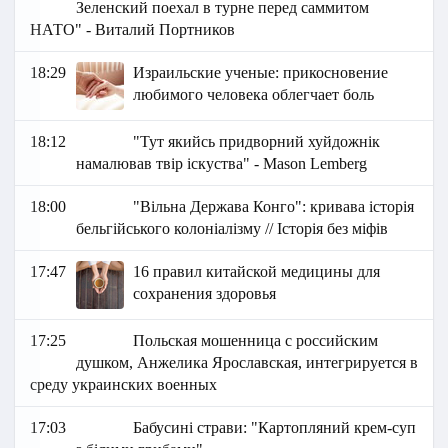
Зеленский поехал в турне перед саммитом
НАТО" - Виталий Портников
18:29
Израильские ученые: прикосновение
любимого человека облегчает боль
18:12
"Тут якийсь придворний хуйдожнік
намалював твір іскуства" - Mason Lemberg
18:00
"Вільна Держава Конго": кривава історія
бельгійського колоніалізму // Історія без міфів
17:47
16 правил китайской медицины для
сохранения здоровья
17:25
Польская мошенница с российским
душком, Анжелика Ярославская, интегрируется в
среду украинских военных
17:03
Бабусині страви: "Картопляний крем-суп