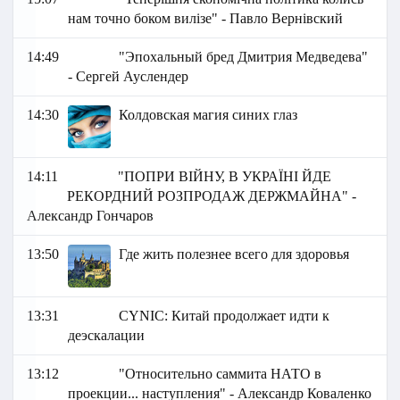
нам точно боком вилізе" - Павло Вернівский
14:49
"Эпохальный бред Дмитрия Медведева"
- Сергей Ауслендер
14:30
Колдовская магия синих глаз
14:11
"ПОПРИ ВІЙНУ, В УКРАЇНІ ЙДЕ
РЕКОРДНИЙ РОЗПРОДАЖ ДЕРЖМАЙНА" -
Александр Гончаров
13:50
Где жить полезнее всего для здоровья
13:31
СYNIC: Китай продолжает идти к
деэскалации
13:12
"Относительно саммита НАТО в
проекции... наступления" - Александр Коваленко