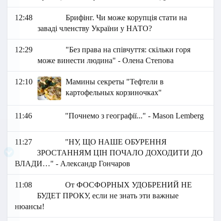
12:48
Брифінг. Чи може корупція стати на
заваді членству України у НАТО?
12:29
"Без права на співчуття: скільки горя
може винести людина" - Олена Степова
12:10
Мамины секреты "Тефтели в
картофельных корзиночках"
11:46
"Почнемо з географії..." - Mason Lemberg
11:27
"НУ, ЩО НАШЕ ОБУРЕННЯ
ЗРОСТАННЯМ ЦІН ПОЧАЛО ДОХОДИТИ ДО
ВЛАДИ…" - Александр Гончаров
11:08
От ФОСФОРНЫХ УДОБРЕНИЙ НЕ
БУДЕТ ПРОКУ, если не знать эти важные
нюансы!