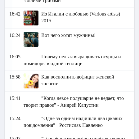
з білими грибами"
16:42
Из Италии с любовью (Various artists)
2015
16:24
Вот чего хотят мужчины!
16:05
Почему нельзя выращивать огурцы и
помидоры в одной теплице
15:58
Как восполнить дефицит женской
энергии
15:41
"Когда левое полушарие не ведает, что
творит правое" - Андрей Капустин
15:24
"Одне за одним надійшли два цікавих
повідомлення" - Ростислав Павленко
15:07
"Теперішня економічна політика колись