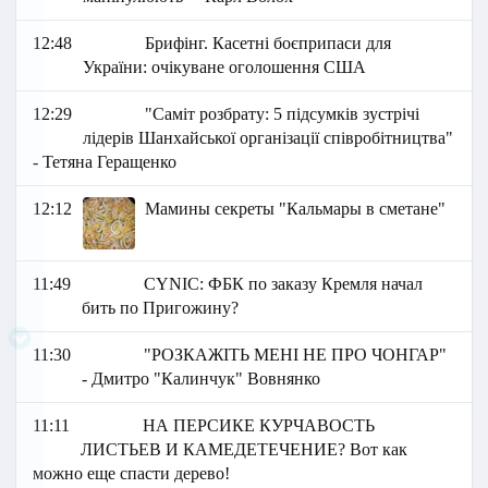
12:48
Брифінг. Касетні боєприпаси для
України: очікуване оголошення США
12:29
"Саміт розбрату: 5 підсумків зустрічі
лідерів Шанхайської організації співробітництва"
- Тетяна Геращенко
12:12
Мамины секреты "Кальмары в сметане"
11:49
СYNIC: ФБК по заказу Кремля начал
бить по Пригожину?
11:30
"РОЗКАЖІТЬ МЕНІ НЕ ПРО ЧОНГАР"
- Дмитро "Калинчук" Вовнянко
11:11
НА ПЕРСИКЕ КУРЧАВОСТЬ
ЛИСТЬЕВ И КАМЕДЕТЕЧЕНИЕ? Вот как
можно еще спасти дерево!