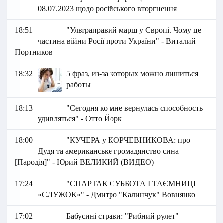
08.07.2023 щодо російського вторгнення
18:51
"Ультраправий марш у Європі. Чому це
частина війни Росії проти України" - Виталий
Портников
18:32
5 фраз, из-за которых можно лишиться
работы
18:13
"Сегодня ко мне вернулась способность
удивляться" - Отто Йорк
18:00
"КУЧЕРА у КОРЧЕВНИКОВА: про
Дудя та американське громадянство сина
[Пародія]" - Юрий ВЕЛИКИЙ (ВИДЕО)
17:24
"СПАРТАК СУББОТА І ТАЄМНИЦІ
«СЛУЖОК»" - Дмитро "Калинчук" Вовнянко
17:02
Бабусині страви: "Рибний рулет"