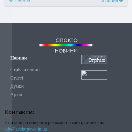
9 липня
Новини
Стрічка новин
Статті
Думки
Архів
Контакти:
З питань розміщення реклами на сайті, пишіть на:
adv@spektrnews.in.ua