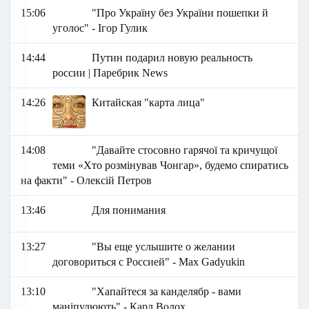
15:06
"Про Україну без України пошепки й
уголос" - Ігор Гулик
14:44
Путин подарил новую реальность
россии | Паребрик News
14:26
Китайская "карта лица"
14:08
"Давайте стосовно гарячої та кричущої
теми «Хто розмінував Чонгар», будемо спиратись
на факти" - Олексій Петров
13:46
Для понимания
13:27
"Вы еще услышите о желании
договориться с Россией" - Max Gadyukin
13:10
"Хапайтеся за канделябр - вами
маніпулюють" - Карл Волох