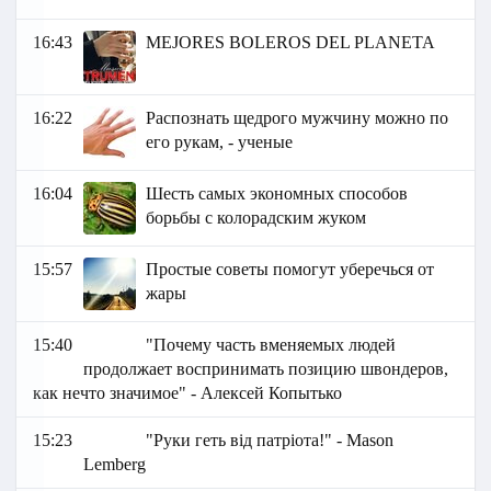
16:43
MEJORES BOLEROS DEL PLANETA
16:22
Распознать щедрого мужчину можно по
его рукам, - ученые
16:04
Шесть самых экономных способов
борьбы с колорадским жуком
15:57
Простые советы помогут уберечься от
жары
15:40
"Почему часть вменяемых людей
продолжает воспринимать позицию швондеров,
как нечто значимое" - Алексей Копытько
15:23
"Руки геть від патріота!" - Mason
Lemberg