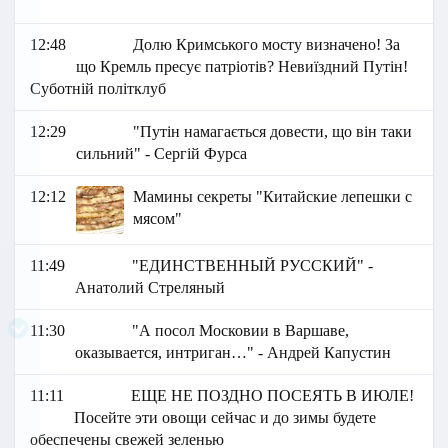
12:48
Долю Кримського мосту визначено! За
що Кремль пресує патріотів? Невиїздний Путін!
Суботній політклуб
12:29
"Путін намагається довести, що він таки
сильний" - Сергій Фурса
12:12
Мамины секреты "Китайские лепешки с
мясом"
11:49
"ЕДИНСТВЕННЫЙ РУССКИЙ" -
Анатолий Стреляный
11:30
"А посол Московии в Варшаве,
оказывается, интриган…" - Андрей Капустин
11:11
ЕЩЕ НЕ ПОЗДНО ПОСЕЯТЬ В ИЮЛЕ!
Посейте эти овощи сейчас и до зимы будете
обеспечены свежей зеленью