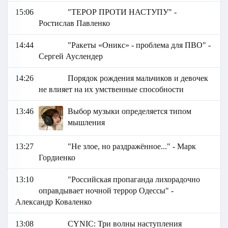
15:06
"ТЕРОР ПРОТИ НАСТУПУ" -
Ростислав Павленко
14:44
"Ракеты «Оникс» - проблема для ПВО" -
Сергей Ауслендер
14:26
Порядок рождения мальчиков и девочек
не влияет на их умственные способности
13:46
Выбор музыки определяется типом
мышления
13:27
"Не злое, но раздражённое..." - Марк
Гордиенко
13:10
"Российская пропаганда лихорадочно
оправдывает ночной террор Одессы" -
Александр Коваленко
13:08
СYNIC: Три волны наступления