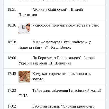
18:51
"Жінка у білій сукні" - Віталій
Портников
18:36
7 способов приучить себя вставать рано
18:18
"Невже формула Штайнмайєра - це
гірше за війну...?" - Карл Волох
18:00
Як Боротись з Пропагандою? | Історія
України від імені Т.Г. Шевченка
17:45
Кому категорически нельзя носить
золото
17:23
Тайра дала свідчення Гельсінській комісії
США
17:02
Бабусині страви: "Сирний крем-суп з