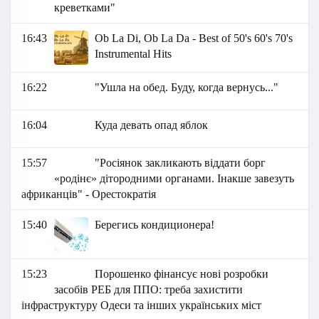
креветками"
16:43
Ob La Di, Ob La Da - Best of 50's 60's 70's
Instrumental Hits
16:22
"Ушла на обед. Буду, когда вернусь..."
16:04
Куда девать опад яблок
15:57
"Росіянок закликають віддати борг
«родінє» дітородними органами. Інакше завезуть
африканців" - Орестократія
15:40
Берегись кондиционера!
15:23
Порошенко фінансує нові розробки
засобів РЕБ для ППО: треба захистити
інфраструктуру Одеси та інших українських міст