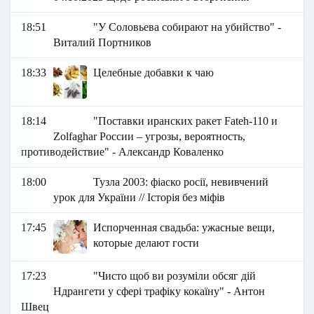
18:51
"У Соловьева собирают на убийство" -
Виталий Портников
18:33
Целебные добавки к чаю
18:14
"Поставки иранских ракет Fateh-110 и
Zolfaghar России – угрозы, вероятность,
противодействие" - Александр Коваленко
18:00
Тузла 2003: фіаско росії, невивчений
урок для України // Історія без міфів
17:45
Испорченная свадьба: ужасные вещи,
которые делают гости
17:23
"Чисто щоб ви розуміли обсяг дій
Ндрангети у сфері трафіку кокаїну" - Антон
Швец