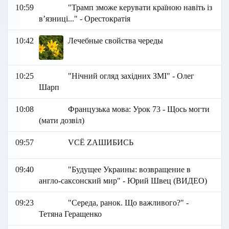
10:59
"Трамп зможе керувати країною навіть із
вʼязниці..." - Орестократія
10:42
Лечебные свойства череды
10:25
"Нічний огляд західних ЗМІ" - Олег
Шарп
10:08
Французька мова: Урок 73 - Щось могти
(мати дозвіл)
09:57
VСЁ ZАШИБИСЬ
09:40
"Будущее Украины: возвращение в
англо-саксонский мир" - Юрий Швец (ВИДЕО)
09:23
"Середа, ранок. Що важливого?" -
Тетяна Геращенко