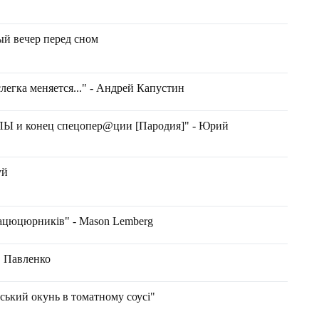
ый вечер перед сном
легка меняется..." - Андрей Капустин
 и конец cпeцoпер@ции [Пародия]" - Юрий
уй
нацюцюрників" - Mason Lemberg
в Павленко
ський окунь в томатному соусі"