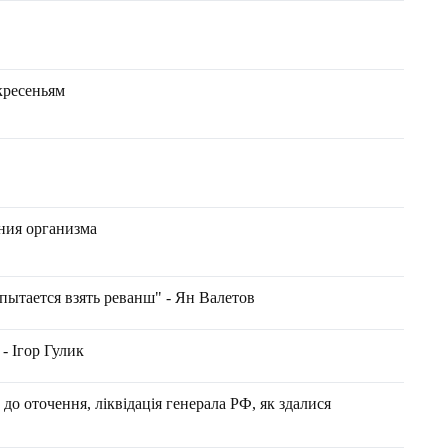
кресеньям
ния организма
пытается взять реванш" - Ян Валетов
- Ігор Гулик
 до оточення, ліквідація генерала РФ, як здалися