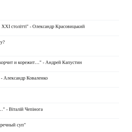
в XXI столітті" - Олександр Красовицький
ку?
корчит и корежит…" - Андрей Капустин
" - Александр Коваленко
…" - Віталій Чепінога
речный суп"