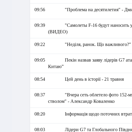
09:56
"Проблема на десятилетия" - Д
09:39
"Самолеты F-16 будут наносить
(ВИДЕО)
09:22
"Неділя, ранок. Що важливого?"
09:05
Пекін назвав заяву лідерів G7 а
Китаю”
08:54
Цей день в історії - 21 травня
08:37
"Вчера сеть облетело фото 152-
стволом" - Александр Коваленко
08:20
Інформація щодо поточних втрат 
08:03
Лідери G7 та Глобального Півдня