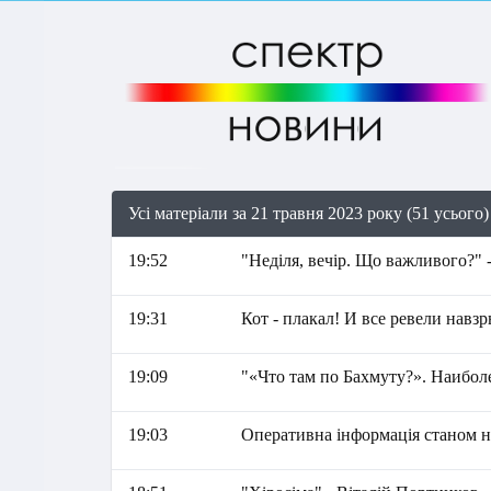
Усі матеріали за 21 травня 2023 року (51 усього)
19:52
"Неділя, вечір. Що важливого?" 
19:31
Кот - плакал! И все ревели навз
19:09
"«Что там по Бахмуту?». Наиболе
19:03
Оперативна інформація станом на