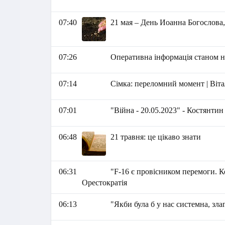
07:40
21 мая – День Иоанна Богослов
07:26
Оперативна інформація станом на
07:14
Сімка: переломний момент | Віт
07:01
"Війна - 20.05.2023" - Костянти
06:48
21 травня: це цікаво знати
06:31
"F-16 є провісником перемоги. Ко
Орестократія
06:13
"Якби була б у нас системна, зл