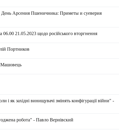
а, День Арсения Пшеничника: Приметы и суеверия
 06.00 21.05.2023 щодо російського вторгнення
алій Портников
н Машовець
ли і як західні винищувачі змінять конфігурації війни" -
агоджена робота" - Павло Вернівский