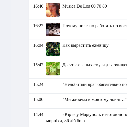
16:40
Musica De Los 60 70 80
16:22
Почему полезно работать по вос
16:04
Как вырастить ежевику
15:42
Десять зеленых смузи для очище
15:24
"Недобитый враг обязательно по
15:06
"Ми живемо в жовтому човні…" 
14:44
«Кірт» у Маріуполі: неготовність
морпіхи, 86 діб бою