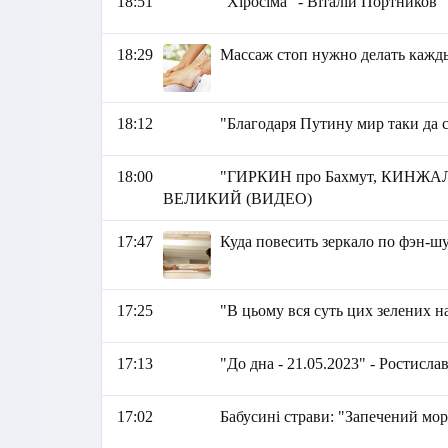
18:51
"Хіросіма" - Віталій Портников
18:29
Массаж стоп нужно делать кажд
18:12
"Благодаря Путину мир таки да с
18:00
"ГИРКИН про Бахмут, КИНЖАЛЫ
ВЕЛИКИЙ (ВИДЕО)
17:47
Куда повесить зеркало по фэн-ш
17:25
"В цьому вся суть цих зелених 
17:13
"До дна - 21.05.2023" - Ростисла
17:02
Бабусині страви: "Запечений мор