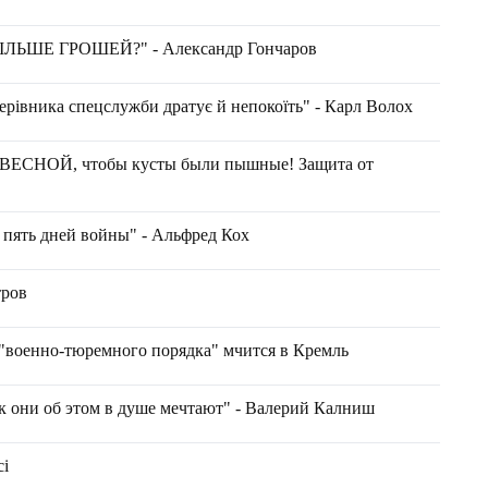
ЬШЕ ГРОШЕЙ?" - Александр Гончаров
ерівника спецслужби дратує й непокоїть" - Карл Волох
НОЙ, чтобы кусты были пышные! Защита от
 пять дней войны" - Альфред Кох
тров
"военно-тюремного порядка" мчится в Кремль
ак они об этом в душе мечтают" - Валерий Калниш
сі