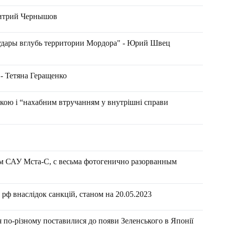
митрий Чернышов
 удары вглубь территории Мордора" - Юрий Швец
 - Тетяна Геращенко
такою і “нахабним втручанням у внутрішні справи
мм САУ Мста-С, с весьма фотогенично разорванным
рф внаслідок санкцій, станом на 20.05.2023
 по-різному поставилися до появи Зеленського в Японії