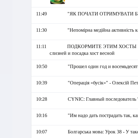
11:49
"ЯК ПОЧАТИ ОТРИМУВАТИ БІЛ
11:30
"Непомірна медійна активність к
11:11
ПОДКОРМИТЕ ЭТИМ ХОСТЫ ВЕС
слизней и посадка хост весной
10:50
"Прошел один год и восемьдесят
10:39
"Операція «бусік»" - Олексій Пе
10:28
СYNIC: Главный последователь 
10:16
"Им надо дать пострадать так, к
10:07
Болгарська мова: Урок 38 - У так