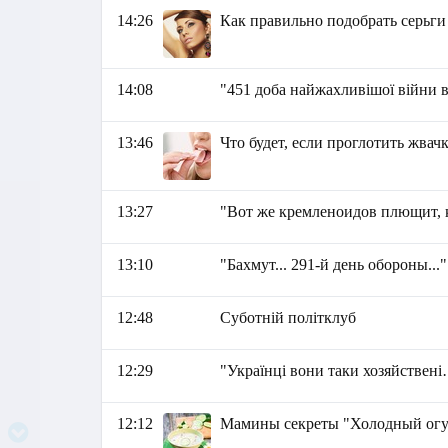
14:26
Как правильно подобрать серьги
14:08
"451 доба найжахливішої війни 
13:46
Что будет, если проглотить жвач
13:27
"Вот же кремленоидов плющит, 
13:10
"Бахмут... 291-й день обороны...
12:48
Суботній політклуб
12:29
"Українці вони таки хозяйствені
12:12
Мамины секреты "Холодный огу