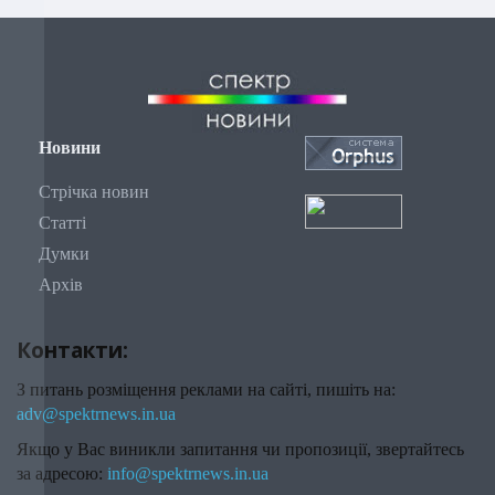
Новини
Стрічка новин
Статті
Думки
Архів
Контакти:
З питань розміщення реклами на сайті, пишіть на:
adv@spektrnews.in.ua
Якщо у Вас виникли запитання чи пропозиції, звертайтесь
за адресою:
info@spektrnews.in.ua