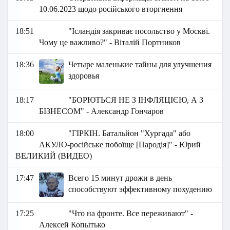
10.06.2023 щодо російського вторгнення
18:51
"Ісландія закриває посольство у Москві.
Чому це важливо?" - Віталій Портников
18:36
Четыре маленькие тайны для улучшения
здоровья
18:17
"БОРЮТЬСЯ НЕ З ІНФЛЯЦІЄЮ, А З
БІЗНЕСОМ" - Александр Гончаров
18:00
"ГІРКІН. Батальйон "Хургада" або
АКУЛО-російське побоїще [Пародія]" - Юрий
ВЕЛИКИЙ (ВИДЕО)
17:47
Всего 15 минут дрожи в день
способствуют эффективному похудению‍
17:25
"Что на фронте. Все переживают" -
Алексей Копытько