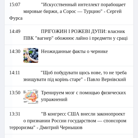
15:07
"Искусственный интеллект порабощает
мировые биржи, а Сорос — Турцию" - Сергей
Фурса
14:49
ПРІГОЖИН І РОЖЕВІ ДУПИ: власник
ПВК "вагнер" обожнює лайно і предмети у сраці
14:30
Неожиданные факты о чернике
14:11
"Щоб побудувати щось нове, то не треба
знищувати під корінь старе" - Павло Вернівский
13:50
Тренируем мозг с помощью физических
упражнений
13:31
"В конгресс США внесли законопроект
о признании России государством — спонсором
терроризма" - Дмитрий Чернышов