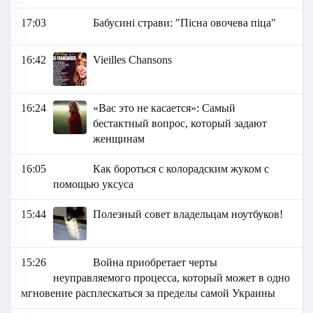
17:03
Бабусині страви: "Пісна овочева піца"
16:42
Vieilles Chansons
16:24
«Вас это не касается»: Самый
бестактный вопрос, который задают
женщинам
16:05
Как бороться с колорадским жуком с
помощью уксуса
15:44
Полезный совет владельцам ноутбуков!
15:26
Война приобретает черты
неуправляемого процесса, который может в одно
мгновение расплескаться за пределы самой Украины