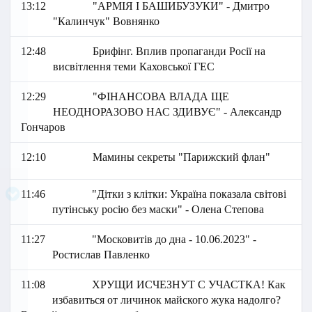
13:12
"АРМІЯ І БАШИБУЗУКИ" - Дмитро
"Калинчук" Вовнянко
12:48
Брифінг. Вплив пропаганди Росії на
висвітлення теми Каховської ГЕС
12:29
"ФІНАНСОВА ВЛАДА ЩЕ
НЕОДНОРАЗОВО НАС ЗДИВУЄ" - Александр
Гончаров
12:10
Мамины секреты "Парижский флан"
11:46
"Дітки з клітки: Україна показала світові
путінську росію без маски" - Олена Степова
11:27
"Московитів до дна - 10.06.2023" -
Ростислав Павленко
11:08
ХРУЩИ ИСЧЕЗНУТ С УЧАСТКА! Как
избавиться от личинок майского жука надолго?