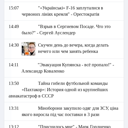
15:07
"«Українські» F-16 заплуталися в
червоних лініях кремля" - Орестократія
14:49
"Взрыв в Сергиевом Посаде. Что это
было?" - Сергей Ауслендер
14:30
Скучен день до вечера, когда делать
нечего или чем занять ребенка
14:11
"Эвакуация Купянска - всё пропало!" -
Александр Коваленко
13:50
Тайна гибели футбольной команды
«Пахтакор»: История одной из крупнейших
авиакатастроф в СССР
13:31
Міноборони закупило одяг для ЗСУ, ціна
якого виросла під час поставки в 3 рази
13:12
"Приснилось мне" - Марк Гордиенко