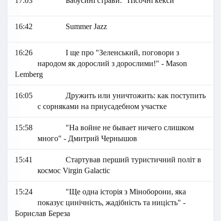
17:03
Бабусині страви: "Пісочні кекси"
16:42
Summer Jazz
16:26
І ще про "Зеленський, поговори з
народом як дорослий з дорослими!" - Mason
Lemberg
16:05
Дружить или уничтожить: как поступить
с сорняками на приусадебном участке
15:58
"На войне не бывает ничего слишком
много" - Дмитрий Чернышов
15:41
Стартував перший туристичний політ в
космос Virgin Galactic
15:24
"Ще одна історія з Міноборони, яка
показує цинічність, жадібність та ницість" -
Борислав Береза