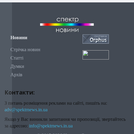
Новини
Стрічка новин
Статті
Думки
Архів
Контакти:
З питань розміщення реклами на сайті, пишіть на:
adv@spektrnews.in.ua
Якщо у Вас виникли запитання чи пропозиції, звертайтесь
за адресою:
info@spektrnews.in.ua