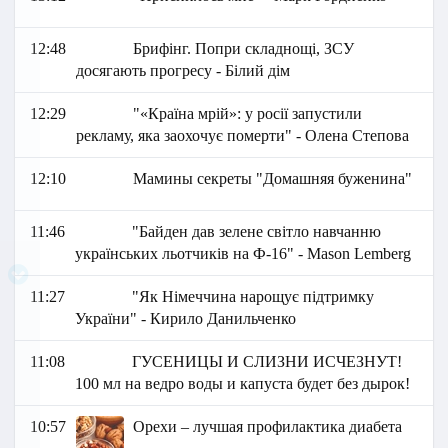
12:48
Брифінг. Попри складнощі, ЗСУ
досягають прогресу - Білий дім
12:29
"«Країна мрій»: у росії запустили
рекламу, яка заохочує померти" - Олена Степова
12:10
Мамины секреты "Домашняя буженина"
11:46
"Байден дав зелене світло навчанню
українських льотчиків на Ф-16" - Mason Lemberg
11:27
"Як Німеччина нарощує підтримку
України" - Кирило Данильченко
11:08
ГУСЕНИЦЫ И СЛИЗНИ ИСЧЕЗНУТ!
100 мл на ведро воды и капуста будет без дырок!
10:57
Орехи – лучшая профилактика диабета