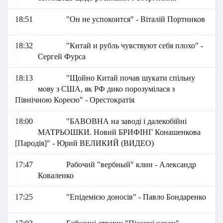
18:51
"Он не успокоится" - Віталій Портников
18:32
"Китай и рубль чувствуют себя плохо" -
Сергей Фурса
18:13
"Щойно Китай почав шукати спільну
мову з США, як РФ дико порозумілася з
Північною Кореєю" - Орестократія
18:00
"БАВОВНА на заводі і далекобійні
МАТРЬОШКИ. Новий БРИФІНГ Конашенкова
[Пародія]" - Юрий ВЕЛИКИЙ (ВИДЕО)
17:47
Рабочий "вербный" клин - Александр
Коваленко
17:25
"Епідемією доносів" - Павло Бондаренко