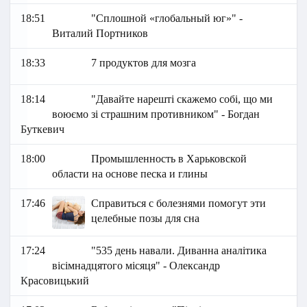
18:51
"Сплошной «глобальный юг»" -
Виталий Портников
18:33
7 продуктов для мозга
18:14
"Давайте нарешті скажемо собі, що ми
воюємо зі страшним противником" - Богдан
Буткевич
18:00
Промышленность в Харьковской
области на основе песка и глины
17:46
Справиться с болезнями помогут эти
целебные позы для сна
17:24
"535 день навали. Диванна аналітика
вісімнадцятого місяця" - Олександр
Красовицький