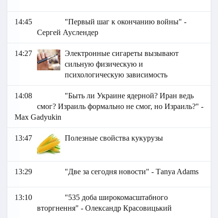
14:45
"Первый шаг к окончанию войны" -
Сергей Ауслендер
14:27
Электронные сигареты вызывают
сильную физическую и
психологическую зависимость
14:08
"Быть ли Украине ядерной? Иран ведь
смог? Израиль формально не смог, но Израиль?" -
Max Gadyukin
13:47
Полезные свойства кукурузы
13:29
"Две за сегодня новости" - Тanya Adams
13:10
"535 доба широкомасштабного
вторгнення" - Олександр Красовицький