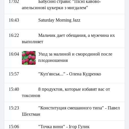
17:02
Бабусині страви: "Пісні кавово-
апельсинові цукерки з мигдалем"
16:43
Saturday Morning Jazz
16:22
Мальчик дает обещания, а мужчина их
выполняет
16:04
Уход за малиной и смородиной после
плодоношения
15:57
"Куп'янськ..." - Олена Кудренко
15:40
8 продуктов, которые избавят вас от
токсинов
15:23
"Конституция смешанного типа" - Павел
Шехтман
15:06
"Точка вини" - Ігор Гулик