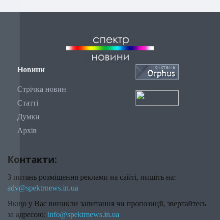
Новини
Стрічка новин
Статті
Думки
Архів
Контакти:
З питань розміщення реклами на сайті, пишіть на:
adv@spektrnews.in.ua
Якщо у Вас виникли запитання чи пропозиції, звертайтесь
за адресою:
info@spektrnews.in.ua